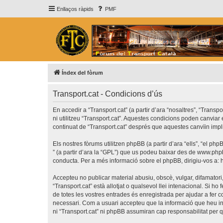
Enllaços ràpids
PMF
Índex del fòrum
Transport.cat - Condicions d’ús
En accedir a “Transport.cat” (a partir d’ara “nosaltres”, “Transp
ni utilitzeu “Transport.cat”. Aquestes condicions poden canvia
continuat de “Transport.cat” després que aquestes canvïin imp
Els nostres fòrums utilitzen phpBB (a partir d’ara “ells”, “el 
” (a partir d’ara la “GPL”) que us podeu baixar des de
www.php
conducta. Per a més informació sobre el phpBB, dirigiu-vos a:
Accepteu no publicar material abusiu, obscè, vulgar, difamatori,
“Transport.cat” està allotjat o qualsevol llei intenacional. Si 
de totes les vostres entrades és enregistrada per ajudar a fer
necessari. Com a usuari accepteu que la informació que heu i
ni “Transport.cat” ni phpBB assumiran cap responsabilitat per