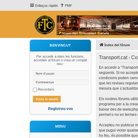
Enllaços ràpids
PMF
Índex del fòrum
BENVINGUT
Per accedir a totes les funcions,
Transport.cat - C
accedeix al fòrum o crea un compte
nou::
En accedir a “Transport.c
següents. Si no accepte
condicions poden canvi
que les reviseu regular
mesura que s’actualitz
Recorda’m
Els nostres fòrums util
programa per a la creaci
Registreu-vos
baixar des de
www.php
permet o no en termes d
Accepteu no publicar ma
MENU
que pugui violar qualsev
ho feu, és possible que