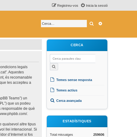
Registreu-vos
Inicia la sessió
Cerca
Cerca avançada
CERCA
 condicions legals
.cat”. Aquestes
ant, és recomanable
Temes sense resposta
 que les accepteu a
Temes actius
“phpBB Teams”) un
Cerca avançada
 “GPL”) que us podeu
és responsable de què
//www.phpbb.com/
.
ESTADÍSTIQUES
 qualsevol altre tipus
ol llei intenacional. Si
or d’Internet si fos
Total missatges
259606