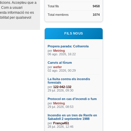
ndicions. Accepteu que a
Total fils
9458
i. Com a usuari
esta informació no es
Total membres
1074
ilitat per qualsevol
FILS NOUS
Propera parada: Collserola
per
Metring
06 ago. 2026, 16:22
Canvis al fòrum
per
wefer
02 ago. 2026, 00:29
La lluita contra els incendis
forestals
per
122-042-132
29 jul. 2026, 09:30
Protocol en cas d'incendi o fum
per
Metring
29 jul. 2026, 08:53
Incendio en un tren de Renfe en
Sabadell 2 septiembre 1988
per
França451
28 jul. 2026, 12:46