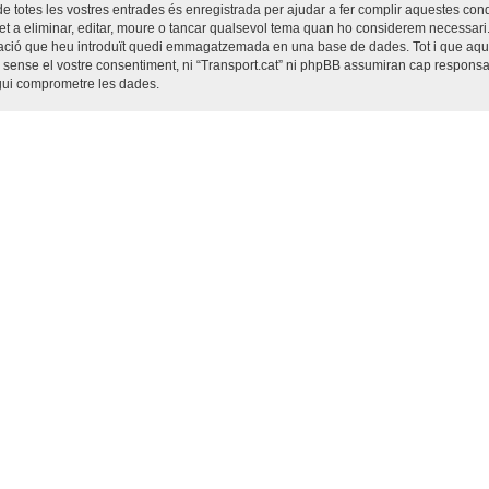
de totes les vostres entrades és enregistrada per ajudar a fer complir aquestes co
ret a eliminar, editar, moure o tancar qualsevol tema quan ho considerem necessar
ació que heu introduït quedi emmagatzemada en una base de dades. Tot i que aqu
 sense el vostre consentiment, ni “Transport.cat” ni phpBB assumiran cap responsab
gui comprometre les dades.