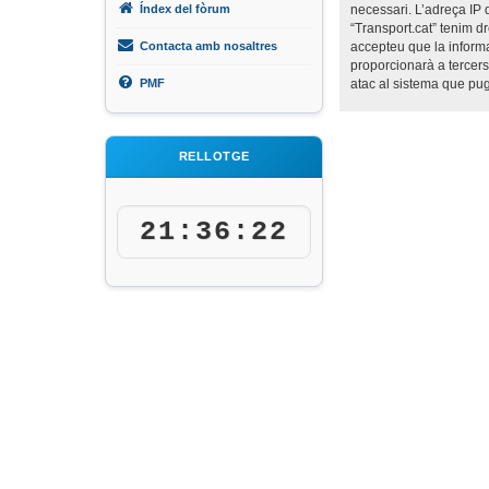
Índex del fòrum
necessari. L’adreça IP 
“Transport.cat” tenim d
Contacta amb nosaltres
accepteu que la inform
proporcionarà a tercers
PMF
atac al sistema que pu
RELLOTGE
21:36:22