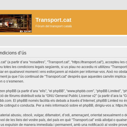
Transport.cat
Fòrum del transport català
ondicions d’ús
at” (a partir d’ara “nosaltres”, “Transport.cat”, “https://transport.cat”), accepteu les
u totes les condicions legals següents, si us plau no accediu ni utilitzeu “Transport
ar en qualsevol moment i ens esforçarem al màxim per informar-vos. Això no obst
ment ja que l’ús continuat de “Transport.cat” després que aquestes canvïin implica
en o s’esmenen.
itzen phpBB (a partir d’ara “ells”, “el phpBB”, “www.phpbb.com”, “phpBB Limited”, 
ó de fòrums distribuït sota la “
GNU General Public License v2
” (a partir d’ara la
bb.com
. El phpBB només facilita els debats a través d’Internet; phpBB Limted no 
e cotingut o conducta. Per a més informació sobre el phpBB, dirigiu-vos a:
https:
terial abusiu, obscè, vulgar, difamatori, d’odi, amenaçant, orientat sexualment o de
ol de les lleis del vostre país, del país en què “Transport.cat” està allotjat o qualsev
 us expulsin de manera immediata i permanent, amb una notificació al vostre proveïd