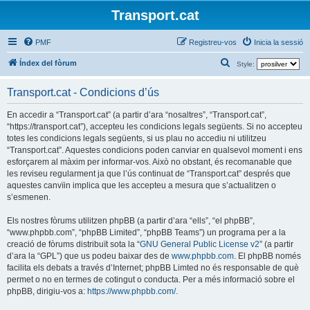
Transport.cat
PMF
Registreu-vos
Inicia la sessió
C
Índex del fòrum
Style:
e
Transport.cat - Condicions d’ús
r
c
En accedir a “Transport.cat” (a partir d’ara “nosaltres”, “Transport.cat”,
“https://transport.cat”), accepteu les condicions legals següents. Si no accepteu
a
totes les condicions legals següents, si us plau no accediu ni utilitzeu
“Transport.cat”. Aquestes condicions poden canviar en qualsevol moment i ens
esforçarem al màxim per informar-vos. Això no obstant, és recomanable que
les reviseu regularment ja que l’ús continuat de “Transport.cat” després que
aquestes canvïin implica que les accepteu a mesura que s’actualitzen o
s’esmenen.
Els nostres fòrums utilitzen phpBB (a partir d’ara “ells”, “el phpBB”,
“www.phpbb.com”, “phpBB Limited”, “phpBB Teams”) un programa per a la
creació de fòrums distribuït sota la “
GNU General Public License v2
” (a partir
d’ara la “GPL”) que us podeu baixar des de
www.phpbb.com
. El phpBB només
facilita els debats a través d’Internet; phpBB Limted no és responsable de què
permet o no en termes de cotingut o conducta. Per a més informació sobre el
phpBB, dirigiu-vos a:
https://www.phpbb.com/
.