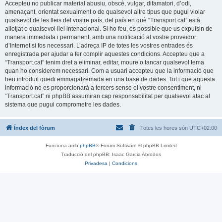
Accepteu no publicar material abusiu, obscè, vulgar, difamatori, d’odi,
amenaçant, orientat sexualment o de qualsevol altre tipus que pugui violar
qualsevol de les lleis del vostre país, del país en què “Transport.cat” està
allotjat o qualsevol llei intenacional. Si ho feu, és possible que us expulsin de
manera immediata i permanent, amb una notificació al vostre proveïdor
d’Internet si fos necessari. L’adreça IP de totes les vostres entrades és
enregistrada per ajudar a fer complir aquestes condicions. Accepteu que a
“Transport.cat” tenim dret a eliminar, editar, moure o tancar qualsevol tema
quan ho considerem necessari. Com a usuari accepteu que la informació que
heu introduït quedi emmagatzemada en una base de dades. Tot i que aquesta
informació no es proporcionarà a tercers sense el vostre consentiment, ni
“Transport.cat” ni phpBB assumiran cap responsabilitat per qualsevol atac al
sistema que pugui comprometre les dades.
Índex del fòrum
Totes les hores són
UTC+02:00
Funciona amb
phpBB
® Forum Software © phpBB Limited
Traducció del phpBB: Isaac Garcia Abrodos
Privadesa
|
Condicions