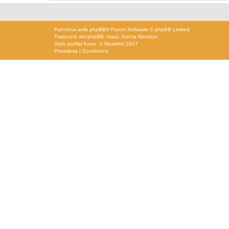
Funciona amb
phpBB
® Forum Software © phpBB Limited
Traducció del phpBB: Isaac Garcia Abrodos
Style
proflat
Autor: ©
Mazeltof
2017
Privadesa
|
Condicions