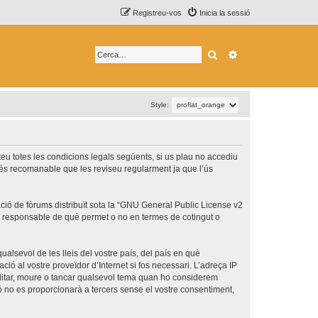
Registreu-vos
Inicia la sessió
Cerca
Cerca avançada
Style:
epteu totes les condicions legals següents, si us plau no accediu
 és recomanable que les reviseu regularment ja que l’ús
ó de fòrums distribuït sota la “
GNU General Public License v2
és responsable de què permet o no en termes de cotingut o
ualsevol de les lleis del vostre país, del país en què
ció al vostre proveïdor d’Internet si fos necessari. L’adreça IP
 editar, moure o tancar qualsevol tema quan ho considerem
no es proporcionarà a tercers sense el vostre consentiment,