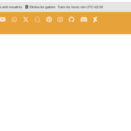
a amb nosaltres
Elimina les galetes
Totes les hores són
UTC+02:00