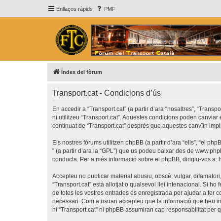
Enllaços ràpids
PMF
Índex del fòrum
Transport.cat - Condicions d’ús
En accedir a “Transport.cat” (a partir d’ara “nosaltres”, “Transp
ni utilitzeu “Transport.cat”. Aquestes condicions poden canvia
continuat de “Transport.cat” després que aquestes canvïin imp
Els nostres fòrums utilitzen phpBB (a partir d’ara “ells”, “el 
” (a partir d’ara la “GPL”) que us podeu baixar des de
www.php
conducta. Per a més informació sobre el phpBB, dirigiu-vos a:
Accepteu no publicar material abusiu, obscè, vulgar, difamatori,
“Transport.cat” està allotjat o qualsevol llei intenacional. Si 
de totes les vostres entrades és enregistrada per ajudar a fer
necessari. Com a usuari accepteu que la informació que heu i
ni “Transport.cat” ni phpBB assumiran cap responsabilitat per