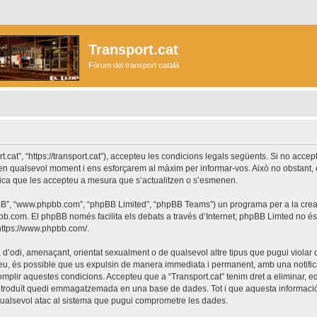
Transport.cat
Fòrum del transport català
ort.cat”, “https://transport.cat”), accepteu les condicions legals següents. Si no acc
r en qualsevol moment i ens esforçarem al màxim per informar-vos. Això no obstant,
lica que les accepteu a mesura que s’actualitzen o s’esmenen.
phpBB”, “www.phpbb.com”, “phpBB Limited”, “phpBB Teams”) un programa per a la creaci
bb.com
. El phpBB només facilita els debats a través d’Internet; phpBB Limted no 
https://www.phpbb.com/
.
 d’odi, amenaçant, orientat sexualment o de qualsevol altre tipus que pugui violar q
ho feu, és possible que us expulsin de manera immediata i permanent, amb una notifica
 complir aquestes condicions. Accepteu que a “Transport.cat” tenim dret a eliminar,
ntroduït quedi emmagatzemada en una base de dades. Tot i que aquesta informació 
 qualsevol atac al sistema que pugui comprometre les dades.