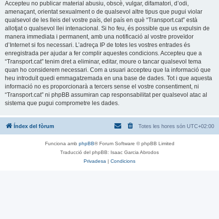
Accepteu no publicar material abusiu, obscè, vulgar, difamatori, d’odi,
amenaçant, orientat sexualment o de qualsevol altre tipus que pugui violar
qualsevol de les lleis del vostre país, del país en què “Transport.cat” està
allotjat o qualsevol llei intenacional. Si ho feu, és possible que us expulsin de
manera immediata i permanent, amb una notificació al vostre proveïdor
d’Internet si fos necessari. L’adreça IP de totes les vostres entrades és
enregistrada per ajudar a fer complir aquestes condicions. Accepteu que a
“Transport.cat” tenim dret a eliminar, editar, moure o tancar qualsevol tema
quan ho considerem necessari. Com a usuari accepteu que la informació que
heu introduït quedi emmagatzemada en una base de dades. Tot i que aquesta
informació no es proporcionarà a tercers sense el vostre consentiment, ni
“Transport.cat” ni phpBB assumiran cap responsabilitat per qualsevol atac al
sistema que pugui comprometre les dades.
Índex del fòrum
Totes les hores són
UTC+02:00
Funciona amb
phpBB
® Forum Software © phpBB Limited
Traducció del phpBB: Isaac Garcia Abrodos
Privadesa
|
Condicions