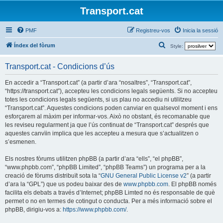
Transport.cat
PMF
Registreu-vos
Inicia la sessió
C
Índex del fòrum
Style:
e
Transport.cat - Condicions d’ús
r
c
En accedir a “Transport.cat” (a partir d’ara “nosaltres”, “Transport.cat”,
“https://transport.cat”), accepteu les condicions legals següents. Si no accepteu
a
totes les condicions legals següents, si us plau no accediu ni utilitzeu
“Transport.cat”. Aquestes condicions poden canviar en qualsevol moment i ens
esforçarem al màxim per informar-vos. Això no obstant, és recomanable que
les reviseu regularment ja que l’ús continuat de “Transport.cat” després que
aquestes canvïin implica que les accepteu a mesura que s’actualitzen o
s’esmenen.
Els nostres fòrums utilitzen phpBB (a partir d’ara “ells”, “el phpBB”,
“www.phpbb.com”, “phpBB Limited”, “phpBB Teams”) un programa per a la
creació de fòrums distribuït sota la “
GNU General Public License v2
” (a partir
d’ara la “GPL”) que us podeu baixar des de
www.phpbb.com
. El phpBB només
facilita els debats a través d’Internet; phpBB Limted no és responsable de què
permet o no en termes de cotingut o conducta. Per a més informació sobre el
phpBB, dirigiu-vos a:
https://www.phpbb.com/
.