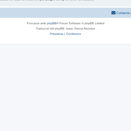
Contacta 
Funciona amb
phpBB
® Forum Software © phpBB Limited
Traducció del phpBB: Isaac Garcia Abrodos
Privadesa
|
Condicions