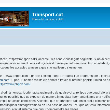
Transport.cat
Fòrum del transport català
ort.cat”, “https://transport.cat”), accepteu les condicions legals següents. Si no acc
r en qualsevol moment i ens esforçarem al màxim per informar-vos. Això no obstant,
lica que les accepteu a mesura que s’actualitzen o s’esmenen.
phpBB”, “www.phpbb.com”, “phpBB Limited”, “phpBB Teams”) un programa per a la creaci
bb.com
. El phpBB només facilita els debats a través d’Internet; phpBB Limted no 
https://www.phpbb.com/
.
 d’odi, amenaçant, orientat sexualment o de qualsevol altre tipus que pugui violar q
ho feu, és possible que us expulsin de manera immediata i permanent, amb una notifica
 complir aquestes condicions. Accepteu que a “Transport.cat” tenim dret a eliminar,
ntroduït quedi emmagatzemada en una base de dades. Tot i que aquesta informació 
 qualsevol atac al sistema que pugui comprometre les dades.