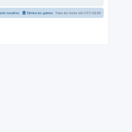
amb nosaltres
Elimina les galetes
Totes les hores són
UTC+02:00