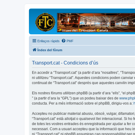
Enllaços ràpids
PMF
Índex del fòrum
Transport.cat - Condicions d’ús
En accedir a “Transport.cat” (a partir d’ara “nosaltres”, “Transp
ni utilitzeu “Transport.cat”. Aquestes condicions poden canvia
continuat de “Transport.cat” després que aquestes canvïin imp
Els nostres fòrums utilitzen phpBB (a partir d’ara “ells”, “el 
” (a partir d’ara la “GPL”) que us podeu baixar des de
www.php
conducta. Per a més informació sobre el phpBB, dirigiu-vos a:
Accepteu no publicar material abusiu, obscè, vulgar, difamatori,
“Transport.cat” està allotjat o qualsevol llei intenacional. Si 
de totes les vostres entrades és enregistrada per ajudar a fer
necessari. Com a usuari accepteu que la informació que heu i
ni “Transport.cat” ni phpBB assumiran cap responsabilitat per