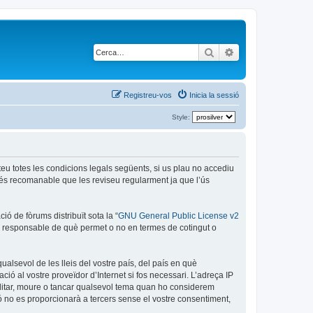
Cerca
Cerca avançada
Registreu-vos
Inicia la sessió
Style:
epteu totes les condicions legals següents, si us plau no accediu
 és recomanable que les reviseu regularment ja que l’ús
ó de fòrums distribuït sota la “
GNU General Public License v2
és responsable de què permet o no en termes de cotingut o
ualsevol de les lleis del vostre país, del país en què
ció al vostre proveïdor d’Internet si fos necessari. L’adreça IP
 editar, moure o tancar qualsevol tema quan ho considerem
no es proporcionarà a tercers sense el vostre consentiment,