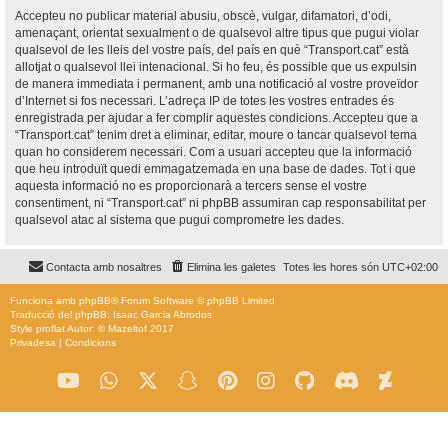
Accepteu no publicar material abusiu, obscè, vulgar, difamatori, d’odi,
amenaçant, orientat sexualment o de qualsevol altre tipus que pugui violar
qualsevol de les lleis del vostre país, del país en què “Transport.cat” està
allotjat o qualsevol llei intenacional. Si ho feu, és possible que us expulsin
de manera immediata i permanent, amb una notificació al vostre proveïdor
d’Internet si fos necessari. L’adreça IP de totes les vostres entrades és
enregistrada per ajudar a fer complir aquestes condicions. Accepteu que a
“Transport.cat” tenim dret a eliminar, editar, moure o tancar qualsevol tema
quan ho considerem necessari. Com a usuari accepteu que la informació
que heu introduït quedi emmagatzemada en una base de dades. Tot i que
aquesta informació no es proporcionarà a tercers sense el vostre
consentiment, ni “Transport.cat” ni phpBB assumiran cap responsabilitat per
qualsevol atac al sistema que pugui comprometre les dades.
Contacta amb nosaltres
Elimina les galetes
Totes les hores són
UTC+02:00
Funciona amb
phpBB
® Forum Software © phpBB Limited
Traducció del phpBB: Isaac Garcia Abrodos
Style
proflat
Autor: ©
Mazeltof
2017
Privadesa
|
Condicions