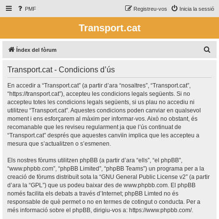
PMF
Registreu-vos
Inicia la sessió
Transport.cat
C
Índex del fòrum
e
Transport.cat - Condicions d’ús
r
c
En accedir a “Transport.cat” (a partir d’ara “nosaltres”, “Transport.cat”,
“https://transport.cat”), accepteu les condicions legals següents. Si no
a
accepteu totes les condicions legals següents, si us plau no accediu ni
utilitzeu “Transport.cat”. Aquestes condicions poden canviar en qualsevol
moment i ens esforçarem al màxim per informar-vos. Això no obstant, és
recomanable que les reviseu regularment ja que l’ús continuat de
“Transport.cat” després que aquestes canvïin implica que les accepteu a
mesura que s’actualitzen o s’esmenen.
Els nostres fòrums utilitzen phpBB (a partir d’ara “ells”, “el phpBB”,
“www.phpbb.com”, “phpBB Limited”, “phpBB Teams”) un programa per a la
creació de fòrums distribuït sota la “
GNU General Public License v2
” (a partir
d’ara la “GPL”) que us podeu baixar des de
www.phpbb.com
. El phpBB
només facilita els debats a través d’Internet; phpBB Limted no és
responsable de què permet o no en termes de cotingut o conducta. Per a
més informació sobre el phpBB, dirigiu-vos a:
https://www.phpbb.com/
.