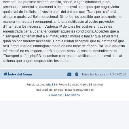
Accepteu no publicar material abusiu, obscè, vulgar, difamatori, d’odi,
amenaçant, orientat sexualment o de qualsevol altre tipus que pugui violar
qualsevol de les lleis del vostre país, del país en què “Transport.cat” està
allotjat o qualsevol llei intenacional. Si ho feu, és possible que us expulsin de
manera immediata i permanent, amb una notificació al vostre proveïdor
d’Internet si fos necessari. L’adreça IP de totes les vostres entrades és
enregistrada per ajudar a fer complir aquestes condicions. Accepteu que a
“Transport.cat” tenim dret a eliminar, editar, moure o tancar qualsevol tema
quan ho considerem necessari. Com a usuari accepteu que la informació que
heu introduït quedi emmagatzemada en una base de dades. Tot i que aquesta
informació no es proporcionarà a tercers sense el vostre consentiment, ni
“Transport.cat” ni phpBB assumiran cap responsabilitat per qualsevol atac al
sistema que pugui comprometre les dades.
Índex del fòrum
Totes les hores són
UTC+02:00
Funciona amb
phpBB
® Forum Software © phpBB Limited
Traducció del phpBB: Isaac Garcia Abrodos
Privadesa
|
Condicions