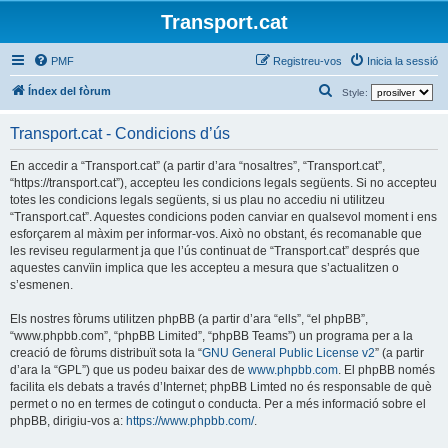
Transport.cat
PMF
Registreu-vos
Inicia la sessió
C
Índex del fòrum
Style:
e
Transport.cat - Condicions d’ús
r
c
En accedir a “Transport.cat” (a partir d’ara “nosaltres”, “Transport.cat”,
“https://transport.cat”), accepteu les condicions legals següents. Si no accepteu
a
totes les condicions legals següents, si us plau no accediu ni utilitzeu
“Transport.cat”. Aquestes condicions poden canviar en qualsevol moment i ens
esforçarem al màxim per informar-vos. Això no obstant, és recomanable que
les reviseu regularment ja que l’ús continuat de “Transport.cat” després que
aquestes canvïin implica que les accepteu a mesura que s’actualitzen o
s’esmenen.
Els nostres fòrums utilitzen phpBB (a partir d’ara “ells”, “el phpBB”,
“www.phpbb.com”, “phpBB Limited”, “phpBB Teams”) un programa per a la
creació de fòrums distribuït sota la “
GNU General Public License v2
” (a partir
d’ara la “GPL”) que us podeu baixar des de
www.phpbb.com
. El phpBB només
facilita els debats a través d’Internet; phpBB Limted no és responsable de què
permet o no en termes de cotingut o conducta. Per a més informació sobre el
phpBB, dirigiu-vos a:
https://www.phpbb.com/
.