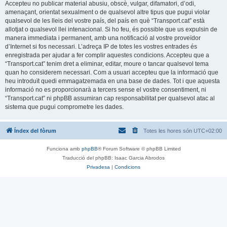
Accepteu no publicar material abusiu, obscè, vulgar, difamatori, d’odi,
amenaçant, orientat sexualment o de qualsevol altre tipus que pugui violar
qualsevol de les lleis del vostre país, del país en què “Transport.cat” està
allotjat o qualsevol llei intenacional. Si ho feu, és possible que us expulsin de
manera immediata i permanent, amb una notificació al vostre proveïdor
d’Internet si fos necessari. L’adreça IP de totes les vostres entrades és
enregistrada per ajudar a fer complir aquestes condicions. Accepteu que a
“Transport.cat” tenim dret a eliminar, editar, moure o tancar qualsevol tema
quan ho considerem necessari. Com a usuari accepteu que la informació que
heu introduït quedi emmagatzemada en una base de dades. Tot i que aquesta
informació no es proporcionarà a tercers sense el vostre consentiment, ni
“Transport.cat” ni phpBB assumiran cap responsabilitat per qualsevol atac al
sistema que pugui comprometre les dades.
Índex del fòrum
Totes les hores són
UTC+02:00
Funciona amb
phpBB
® Forum Software © phpBB Limited
Traducció del phpBB: Isaac Garcia Abrodos
Privadesa
|
Condicions