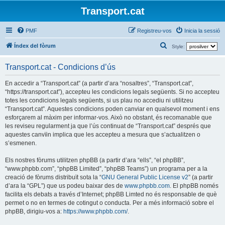
Transport.cat
PMF
Registreu-vos
Inicia la sessió
C
Índex del fòrum
Style:
e
Transport.cat - Condicions d’ús
r
c
En accedir a “Transport.cat” (a partir d’ara “nosaltres”, “Transport.cat”,
“https://transport.cat”), accepteu les condicions legals següents. Si no accepteu
a
totes les condicions legals següents, si us plau no accediu ni utilitzeu
“Transport.cat”. Aquestes condicions poden canviar en qualsevol moment i ens
esforçarem al màxim per informar-vos. Això no obstant, és recomanable que
les reviseu regularment ja que l’ús continuat de “Transport.cat” després que
aquestes canvïin implica que les accepteu a mesura que s’actualitzen o
s’esmenen.
Els nostres fòrums utilitzen phpBB (a partir d’ara “ells”, “el phpBB”,
“www.phpbb.com”, “phpBB Limited”, “phpBB Teams”) un programa per a la
creació de fòrums distribuït sota la “
GNU General Public License v2
” (a partir
d’ara la “GPL”) que us podeu baixar des de
www.phpbb.com
. El phpBB només
facilita els debats a través d’Internet; phpBB Limted no és responsable de què
permet o no en termes de cotingut o conducta. Per a més informació sobre el
phpBB, dirigiu-vos a:
https://www.phpbb.com/
.