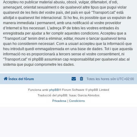
Accepteu no publicar material abusiu, obscè, vulgar, difamatori, d’odi,
amenaçant, orientat sexualment o de qualsevol altre tipus que pugui violar
qualsevol de les lleis del vostre país, del país en què “Transport.cat” està
allotjat o qualsevol llei intenacional. Si ho feu, és possible que us expulsin de
manera immediata i permanent, amb una notificació al vostre proveïdor
d’Internet si fos necessari. L’adreça IP de totes les vostres entrades és
enregistrada per ajudar a fer complir aquestes condicions. Accepteu que a
“Transport.cat” tenim dret a eliminar, editar, moure o tancar qualsevol tema
quan ho considerem necessari. Com a usuari accepteu que la informació que
heu introduït quedi emmagatzemada en una base de dades. Tot i que aquesta
informació no es proporcionarà a tercers sense el vostre consentiment, ni
“Transport.cat” ni phpBB assumiran cap responsabilitat per qualsevol atac al
sistema que pugui comprometre les dades.
Índex del fòrum
Totes les hores són
UTC+02:00
Funciona amb
phpBB
® Forum Software © phpBB Limited
Traducció del phpBB: Isaac Garcia Abrodos
Privadesa
|
Condicions