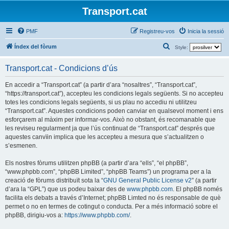
Transport.cat
PMF
Registreu-vos
Inicia la sessió
C
Índex del fòrum
Style:
e
Transport.cat - Condicions d’ús
r
c
En accedir a “Transport.cat” (a partir d’ara “nosaltres”, “Transport.cat”,
“https://transport.cat”), accepteu les condicions legals següents. Si no accepteu
a
totes les condicions legals següents, si us plau no accediu ni utilitzeu
“Transport.cat”. Aquestes condicions poden canviar en qualsevol moment i ens
esforçarem al màxim per informar-vos. Això no obstant, és recomanable que
les reviseu regularment ja que l’ús continuat de “Transport.cat” després que
aquestes canvïin implica que les accepteu a mesura que s’actualitzen o
s’esmenen.
Els nostres fòrums utilitzen phpBB (a partir d’ara “ells”, “el phpBB”,
“www.phpbb.com”, “phpBB Limited”, “phpBB Teams”) un programa per a la
creació de fòrums distribuït sota la “
GNU General Public License v2
” (a partir
d’ara la “GPL”) que us podeu baixar des de
www.phpbb.com
. El phpBB només
facilita els debats a través d’Internet; phpBB Limted no és responsable de què
permet o no en termes de cotingut o conducta. Per a més informació sobre el
phpBB, dirigiu-vos a:
https://www.phpbb.com/
.