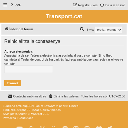
PMF
Registreu-vos
Inicia la sessió
Transport.cat
C
Índex del fòrum
Style:
e
Reinicialitza la contrasenya
r
c
Adreça electrònica:
Aquesta ha de ser l’adreça electrònica associada al vostre compte. Si no l’heu
a
canviada al Tauler de control de l’usuari, és l’adreça amb la que vau registrar el vostre
compte.
Contacta amb nosaltres
Elimina les galetes
Totes les hores són
UTC+02:00
Funciona amb
phpBB
® Forum Software © phpBB Limited
Traducció del phpBB: Isaac Garcia Abrodos
Style
proflat
Autor: ©
Mazeltof
2017
Privadesa
|
Condicions