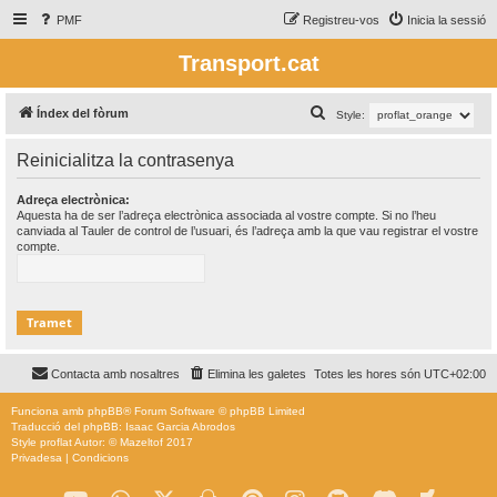
PMF
Registreu-vos
Inicia la sessió
Transport.cat
C
Índex del fòrum
Style:
e
Reinicialitza la contrasenya
r
c
Adreça electrònica:
Aquesta ha de ser l’adreça electrònica associada al vostre compte. Si no l’heu
a
canviada al Tauler de control de l’usuari, és l’adreça amb la que vau registrar el vostre
compte.
Contacta amb nosaltres
Elimina les galetes
Totes les hores són
UTC+02:00
Funciona amb
phpBB
® Forum Software © phpBB Limited
Traducció del phpBB: Isaac Garcia Abrodos
Style
proflat
Autor: ©
Mazeltof
2017
Privadesa
|
Condicions