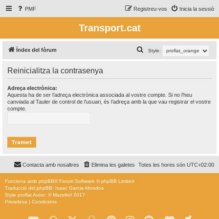
PMF
Registreu-vos
Inicia la sessió
Transport.cat
C
Índex del fòrum
Style:
e
Reinicialitza la contrasenya
r
c
Adreça electrònica:
Aquesta ha de ser l’adreça electrònica associada al vostre compte. Si no l’heu
a
canviada al Tauler de control de l’usuari, és l’adreça amb la que vau registrar el vostre
compte.
Contacta amb nosaltres
Elimina les galetes
Totes les hores són
UTC+02:00
Funciona amb
phpBB
® Forum Software © phpBB Limited
Traducció del phpBB: Isaac Garcia Abrodos
Style
proflat
Autor: ©
Mazeltof
2017
Privadesa
|
Condicions