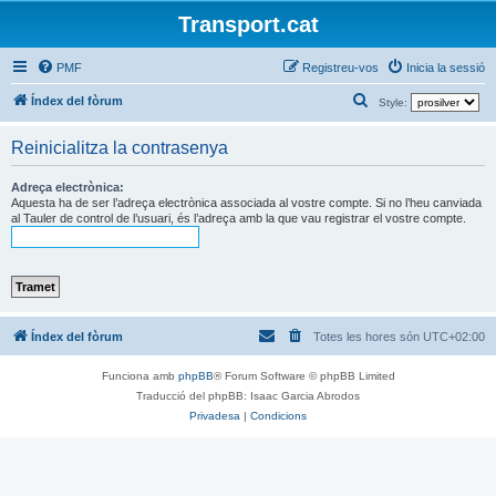
Transport.cat
PMF
Registreu-vos
Inicia la sessió
C
Índex del fòrum
Style:
e
Reinicialitza la contrasenya
r
c
Adreça electrònica:
Aquesta ha de ser l’adreça electrònica associada al vostre compte. Si no l’heu canviada
a
al Tauler de control de l’usuari, és l’adreça amb la que vau registrar el vostre compte.
Índex del fòrum
Totes les hores són
UTC+02:00
Funciona amb
phpBB
® Forum Software © phpBB Limited
Traducció del phpBB: Isaac Garcia Abrodos
Privadesa
|
Condicions