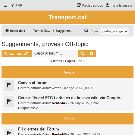
PMF
Registreu-vos
Inicia la sessió
Transport.cat
C
Índex del fòrum
Temes Diversos / Temas Varios
Suggeriments, proves i Off-topic
Style:
e
Suggeriments, proves i Off-topic
r
Cerca
Cerca avançada
c
Tema nou
a
4 temes • Pàgina
1
de
1
Avisos
Canvis al fòrum
Darrera entrada Autor:
wefer
«
02 ago. 2026, 00:29
Cercar fils del FTC i articles de la seva wiki via Google.
Darrera entrada Autor:
Renfe445
«
26 juny 2015, 11:02
Respostes:
2
Temes
Fil d'errors del Fòrum
Darrera entrada Autor:
Renfe445
«
29 març 2026, 14:37