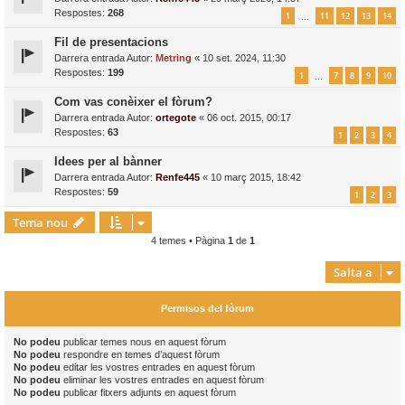
Respostes:
268
1
11
12
13
14
…
Fil de presentacions
Darrera entrada Autor:
Metring
«
10 set. 2024, 11:30
Respostes:
199
1
7
8
9
10
…
Com vas conèixer el fòrum?
Darrera entrada Autor:
ortegote
«
06 oct. 2015, 00:17
Respostes:
63
1
2
3
4
Idees per al bànner
Darrera entrada Autor:
Renfe445
«
10 març 2015, 18:42
Respostes:
59
1
2
3
Tema nou
4 temes • Pàgina
1
de
1
Salta a
Permisos del fòrum
No podeu
publicar temes nous en aquest fòrum
No podeu
respondre en temes d’aquest fòrum
No podeu
editar les vostres entrades en aquest fòrum
No podeu
eliminar les vostres entrades en aquest fòrum
No podeu
publicar fitxers adjunts en aquest fòrum