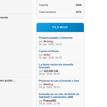
Total fils
9458
Total membres
1074
lserola
FILS NOUS
Propera parada: Collserola
per
Metring
06 ago. 2026, 16:22
Canvis al fòrum
per
wefer
02 ago. 2026, 00:29
La lluita contra els incendis
forestals
per
122-042-132
29 jul. 2026, 09:30
txes public…
Protocol en cas d'incendi o fum
per
Metring
29 jul. 2026, 08:53
Incendio en un tren de Renfe en
Sabadell 2 septiembre 1988
per
França451
28 jul. 2026, 12:46