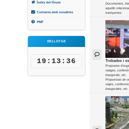
Índex del fòrum
Documentos, fot
aquello relaciona
Contacta amb nosaltres
transportes
.
PMF
RELLOTGE
19:13:36
Trobades i e
Propostes d'orga
viatges, conferè
inaugurals, etc.
Propuestas de o
viajes, conferen
inaugurales, etc.