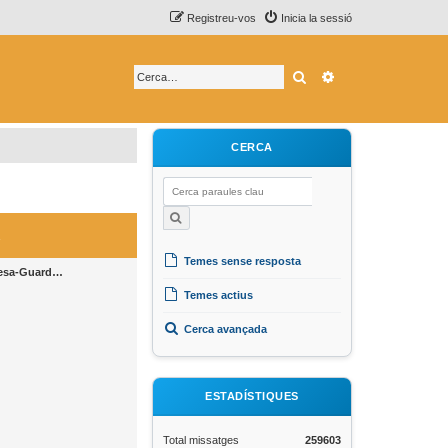
Registreu-vos
Inicia la sessió
Cerca
Cerca avançada
CERCA
Temes sense resposta
nresa-Guard…
Temes actius
Cerca avançada
ESTADÍSTIQUES
Total missatges
259603