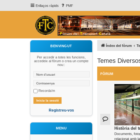
Enllaços ràpids
PMF
Índex del fòrum
T
BENVINGUT
Per accedir a totes les funcions,
Temes Diversos
accedeix al fòrum o crea un compte
nou::
FÒRUM
Recorda’m
Registreu-vos
Història del 
MENU
Documents, fotogr
relacionat amb la