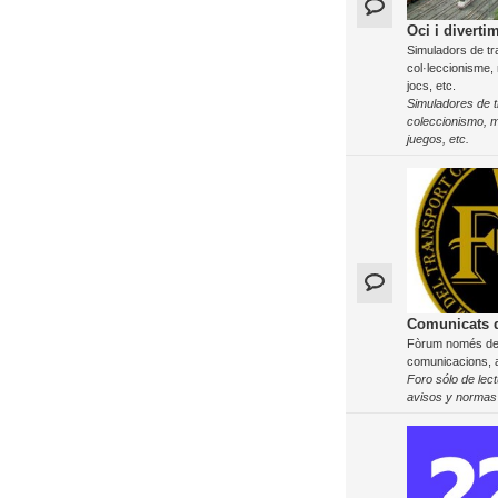
Oci i diverti
Simuladors de tr
col·leccionisme, 
jocs, etc.
Simuladores de t
coleccionismo, mo
juegos, etc.
Comunicats 
Fòrum només de 
comunicacions, 
Foro sólo de lec
avisos y normas