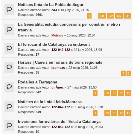
Notícies línia de La Pobla de Segur
Darrera entrada Autor:
ea3
«
19 juny 2026, 21:15
Respostes:
2601
1
128
129
130
131
…
La Generalitat estudia concesions per construir metro i
tramvia
Darrera entrada Autor:
Metring
«
15 juny 2026, 12:04
El ferrocarril de Catalunya va endavant
Darrera entrada Autor:
122-042-132
«
02 juny 2026, 15:08
Respostes:
17
Horaris | Canvis en horaris de trens regionals
Darrera entrada Autor:
jgomezs
«
22 maig 2026, 11:06
Respostes:
35
1
2
Rodalies a Tarragona
Darrera entrada Autor:
unÀnec
«
17 maig 2026, 13:53
Respostes:
642
1
30
31
32
33
…
Notícies de la línia Lleida-Manresa
Darrera entrada Autor:
122-042-132
«
05 maig 2026, 10:38
Respostes:
849
1
40
41
42
43
…
Inversions ferroviàries de l'Estat a Catalunya
Darrera entrada Autor:
122-042-132
«
05 maig 2026, 06:53
Respostes:
10