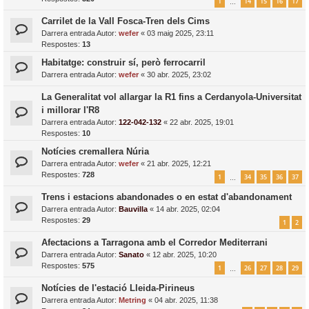
1
14
15
16
17
…
Carrilet de la Vall Fosca-Tren dels Cims
Darrera entrada Autor:
wefer
«
03 maig 2025, 23:11
Respostes:
13
Habitatge: construir sí, però ferrocarril
Darrera entrada Autor:
wefer
«
30 abr. 2025, 23:02
La Generalitat vol allargar la R1 fins a Cerdanyola-Universitat
i millorar l'R8
Darrera entrada Autor:
122-042-132
«
22 abr. 2025, 19:01
Respostes:
10
Notícies cremallera Núria
Darrera entrada Autor:
wefer
«
21 abr. 2025, 12:21
Respostes:
728
1
34
35
36
37
…
Trens i estacions abandonades o en estat d'abandonament
Darrera entrada Autor:
Bauvilla
«
14 abr. 2025, 02:04
Respostes:
29
1
2
Afectacions a Tarragona amb el Corredor Mediterrani
Darrera entrada Autor:
Sanato
«
12 abr. 2025, 10:20
Respostes:
575
1
26
27
28
29
…
Notícies de l'estació Lleida-Pirineus
Darrera entrada Autor:
Metring
«
04 abr. 2025, 11:38