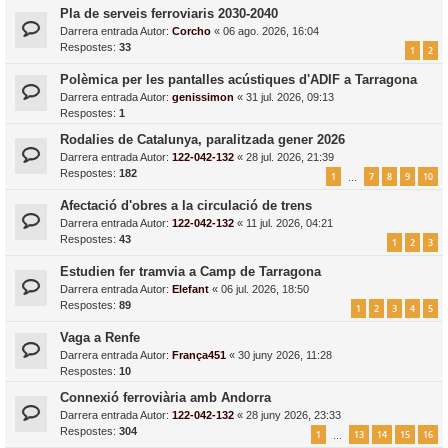
Pla de serveis ferroviaris 2030-2040
Darrera entrada Autor:
Corcho
«
06 ago. 2026, 16:04
Respostes:
33
1
2
Polèmica per les pantalles acústiques d'ADIF a Tarragona
Darrera entrada Autor:
genissimon
«
31 jul. 2026, 09:13
Respostes:
1
Rodalies de Catalunya, paralitzada gener 2026
Darrera entrada Autor:
122-042-132
«
28 jul. 2026, 21:39
Respostes:
182
1
7
8
9
10
…
Afectació d'obres a la circulació de trens
Darrera entrada Autor:
122-042-132
«
11 jul. 2026, 04:21
Respostes:
43
1
2
3
Estudien fer tramvia a Camp de Tarragona
Darrera entrada Autor:
Elefant
«
06 jul. 2026, 18:50
Respostes:
89
1
2
3
4
5
Vaga a Renfe
Darrera entrada Autor:
França451
«
30 juny 2026, 11:28
Respostes:
10
Connexió ferroviària amb Andorra
Darrera entrada Autor:
122-042-132
«
28 juny 2026, 23:33
Respostes:
304
1
13
14
15
16
…