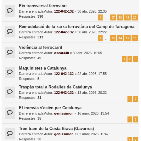
Eix transversal ferroviari
Darrera entrada Autor:
122-042-132
«
30 abr. 2026, 22:35
Respostes:
390
1
17
18
19
20
…
Remodelació de la xarxa ferroviària del Camp de Tarragona
Darrera entrada Autor:
122-042-132
«
30 abr. 2026, 22:22
Respostes:
313
1
13
14
15
16
…
Violència al ferrocarril
Darrera entrada Autor:
oscar440
«
30 abr. 2026, 10:05
Respostes:
49
1
2
3
Maquinistes a Catalunya
Darrera entrada Autor:
122-042-132
«
22 abr. 2026, 17:55
Respostes:
5
Traspàs total a Rodalies de Catalunya
Darrera entrada Autor:
122-042-132
«
13 abr. 2026, 20:32
Respostes:
31
1
2
El tramvia s'estén per Catalunya
Darrera entrada Autor:
genissimon
«
16 març 2026, 13:54
Respostes:
35
1
2
Tren-tram de la Costa Brava (Gavarres)
Darrera entrada Autor:
genissimon
«
03 març 2026, 11:47
Respostes:
30
1
2