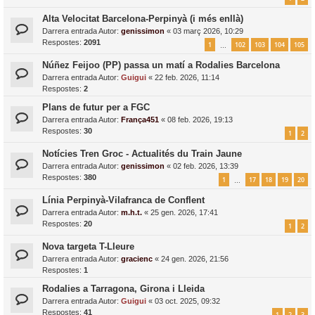
Alta Velocitat Barcelona-Perpinyà (i més enllà)
Darrera entrada Autor:
genissimon
«
03 març 2026, 10:29
Respostes:
2091
1
102
103
104
105
…
Núñez Feijoo (PP) passa un matí a Rodalies Barcelona
Darrera entrada Autor:
Guigui
«
22 feb. 2026, 11:14
Respostes:
2
Plans de futur per a FGC
Darrera entrada Autor:
França451
«
08 feb. 2026, 19:13
Respostes:
30
1
2
Notícies Tren Groc - Actualités du Train Jaune
Darrera entrada Autor:
genissimon
«
02 feb. 2026, 13:39
Respostes:
380
1
17
18
19
20
…
Línia Perpinyà-Vilafranca de Conflent
Darrera entrada Autor:
m.h.t.
«
25 gen. 2026, 17:41
Respostes:
20
1
2
Nova targeta T-Lleure
Darrera entrada Autor:
gracienc
«
24 gen. 2026, 21:56
Respostes:
1
Rodalies a Tarragona, Girona i Lleida
Darrera entrada Autor:
Guigui
«
03 oct. 2025, 09:32
Respostes:
41
1
2
3