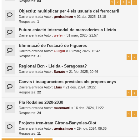
Respostes:
84
1
2
3
4
5
Objectiu: multiplicar per 4 els usuaris del ferrocarril
Darrera entrada Autor:
genissimon
«
02 abr. 2025, 13:18
Respostes:
1
Futura estació intermodal de mercaderies a Lleida
Darrera entrada Autor:
wefer
«
31 març 2025, 21:57
Eliminació de l'estació de Figueres
Darrera entrada Autor:
Guigui
«
13 març 2025, 15:42
Respostes:
31
1
2
Regional Bcn - Lleida - Saragossa?
Darrera entrada Autor:
Sanato
«
21 feb. 2025, 20:46
Canvis i inauguracions previstos als propers anys
Darrera entrada Autor:
Lluis
«
21 des. 2024, 19:22
Respostes:
22
1
2
Pla Rodalies 2020-2030
Darrera entrada Autor:
marcmarti
«
16 des. 2024, 11:22
Respostes:
24
1
2
Projecte tren-tram Girona-Banyoles-Olot
Darrera entrada Autor:
genissimon
«
29 nov. 2024, 09:36
Respostes:
11