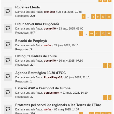
Rodalies Lleida
Darrera entrada Autor:
Trenscat
«
23 set. 2025, 11:38
Respostes:
209
1
8
9
10
11
…
Futur servei linia Puigcerdà
Darrera entrada Autor:
oscar440
«
13 ago. 2025, 05:00
Respostes:
847
1
40
41
42
43
…
Estació de Perpinyà
Darrera entrada Autor:
wefer
«
22 juny 2025, 10:16
Respostes:
3
Detinguts lladres de coure
Darrera entrada Autor:
oscar440
«
16 juny 2025, 07:50
Respostes:
20
1
2
Agenda Estratègica 10/30 d'FGC
Darrera entrada Autor:
PizzaiPinya24
«
05 juny 2025, 21:10
Respostes:
1
Estació d'AV a l'aeroport de Girona
Darrera entrada Autor:
genissimon
«
23 maig 2025, 14:10
Respostes:
30
1
2
Protestes pel servei de regionals a les Terres de l'Ebre
Darrera entrada Autor:
wefer
«
06 maig 2025, 14:37
Respostes:
320