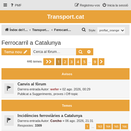
PMF
Registreu-vos
Inicia la sessió
Transport.cat
C
Índex del fòrum
Transport Ferroviari / Transporte Ferroviario
Ferrocarril a Catalunya
Style:
e
Ferrocarril a Catalunya
r
Cerca
Cerca avançada
c
Tema nou
a
1
2
3
4
5
9
Pàgina
1
de
9
Següent
446 temes
…
Avisos
Canvis al fòrum
Darrera entrada Autor:
wefer
«
02 ago. 2026, 00:29
Publicat a
Suggeriments, proves i Off-topic
Temes
Incidències ferroviàries a Catalunya
Darrera entrada Autor:
Corcho
«
06 ago. 2026, 21:31
Respostes:
3309
1
163
164
165
166
…