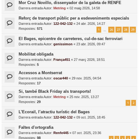
Mor Cruz Novillo, dissenyador de la galeta de RENFE
Darrera entrada Autor:
Metring
«
02 maig 2026, 14:58
Reforç de transport públic per a esdeveniments especials
Darrera entrada Autor:
122-042-132
«
24 abr. 2026, 14:27
Respostes:
571
1
26
27
28
29
…
El Bages, epicentre de carreteres, cul-de-sac ferroviari
Darrera entrada Autor:
genissimon
«
23 abr. 2026, 09:47
Mobilitat obligada
Darrera entrada Autor:
França451
«
27 març 2026, 18:51
Respostes:
5
Accessos a Montserrat
Darrera entrada Autor:
oscar440
«
29 nov. 2025, 04:54
Respostes:
17
Si, també Black Friday als transports!
Darrera entrada Autor:
Metring
«
25 nov. 2025, 13:27
Respostes:
29
1
2
L’Ecorail, l’atractiu turístic del Bages
Darrera entrada Autor:
122-042-132
«
09 oct. 2025, 18:45
Faltes d'ortografia
Darrera entrada Autor:
Renfe445
«
07 oct. 2025, 23:36
Respostes:
98
1
2
3
4
5