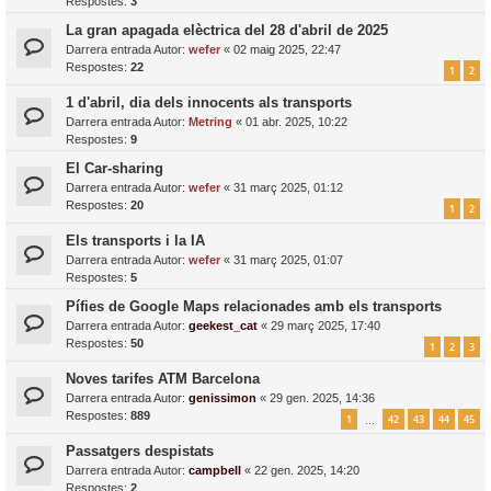
Respostes:
3
La gran apagada elèctrica del 28 d'abril de 2025
Darrera entrada Autor:
wefer
«
02 maig 2025, 22:47
Respostes:
22
1
2
1 d'abril, dia dels innocents als transports
Darrera entrada Autor:
Metring
«
01 abr. 2025, 10:22
Respostes:
9
El Car-sharing
Darrera entrada Autor:
wefer
«
31 març 2025, 01:12
Respostes:
20
1
2
Els transports i la IA
Darrera entrada Autor:
wefer
«
31 març 2025, 01:07
Respostes:
5
Pífies de Google Maps relacionades amb els transports
Darrera entrada Autor:
geekest_cat
«
29 març 2025, 17:40
Respostes:
50
1
2
3
Noves tarifes ATM Barcelona
Darrera entrada Autor:
genissimon
«
29 gen. 2025, 14:36
Respostes:
889
1
42
43
44
45
…
Passatgers despistats
Darrera entrada Autor:
campbell
«
22 gen. 2025, 14:20
Respostes:
2