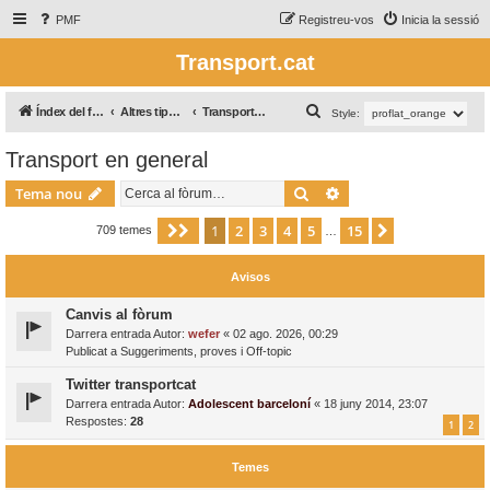
PMF
Registreu-vos
Inicia la sessió
Transport.cat
C
Índex del fòrum
Altres tipus de transport / Otros tipos de transporte
Transport en general
Style:
e
Transport en general
r
Cerca
Cerca avançada
c
Tema nou
a
1
2
3
4
5
15
Pàgina
1
de
15
Següent
709 temes
…
Avisos
Canvis al fòrum
Darrera entrada Autor:
wefer
«
02 ago. 2026, 00:29
Publicat a
Suggeriments, proves i Off-topic
Twitter transportcat
Darrera entrada Autor:
Adolescent barceloní
«
18 juny 2014, 23:07
Respostes:
28
1
2
Temes