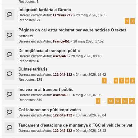
Respostes:
8
Integració tarifària a Girona
Darrera entrada Autor:
El Yisus 712
«
29 maig 2026, 18:05
Respostes:
27
1
2
Págines on cal estar registrat per veure notícies O textes
sencers
Darrera entrada Autor:
França451
«
28 maig 2026, 17:52
Delinqüència al transport públic
Darrera entrada Autor:
oscar440
«
28 maig 2026, 09:18
Respostes:
4
Dubtes tarifaris
Darrera entrada Autor:
122-042-132
«
24 maig 2026, 16:42
Respostes:
178
1
6
7
8
9
…
Incivisme al transport públic
Darrera entrada Autor:
oscar440
«
16 maig 2026, 07:05
Respostes:
870
1
41
42
43
44
…
Col·laboracions públicoprivades
Darrera entrada Autor:
122-042-132
«
10 maig 2026, 20:04
Tancament d'estacions de muntanya d'FGC al vehicle privat
Darrera entrada Autor:
122-042-132
«
09 maig 2026, 23:13