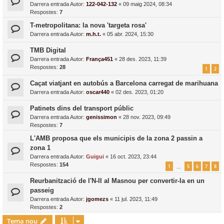
Darrera entrada Autor:
122-042-132
«
09 maig 2024, 08:34
Respostes:
7
T-metropolitana: la nova 'targeta rosa'
Darrera entrada Autor:
m.h.t.
«
05 abr. 2024, 15:30
TMB Digital
Darrera entrada Autor:
França451
«
28 des. 2023, 11:39
Respostes:
28
1
2
Caçat viatjant en autobús a Barcelona carregat de marihuana
Darrera entrada Autor:
oscar440
«
02 des. 2023, 01:20
Patinets dins del transport públic
Darrera entrada Autor:
genissimon
«
28 nov. 2023, 09:49
Respostes:
7
L'AMB proposa que els municipis de la zona 2 passin a
zona 1
Darrera entrada Autor:
Guigui
«
16 oct. 2023, 23:44
Respostes:
154
1
5
6
7
8
…
Reurbanització de l'N-II al Masnou per convertir-la en un
passeig
Darrera entrada Autor:
jgomezs
«
11 jul. 2023, 11:49
Respostes:
2
Tema nou