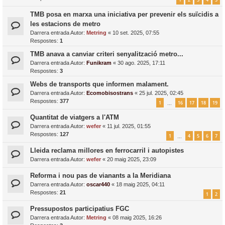
TMB posa en marxa una iniciativa per prevenir els suïcidis a
les estacions de metro
Darrera entrada Autor:
Metring
«
10 set. 2025, 07:55
Respostes:
1
TMB anava a canviar criteri senyalització metro...
Darrera entrada Autor:
Funikram
«
30 ago. 2025, 17:11
Respostes:
3
Webs de transports que informen malament.
Darrera entrada Autor:
Ecomobisostrans
«
25 jul. 2025, 02:45
Respostes:
377
1
16
17
18
19
…
Quantitat de viatgers a l'ATM
Darrera entrada Autor:
wefer
«
11 jul. 2025, 01:55
Respostes:
127
1
4
5
6
7
…
Lleida reclama millores en ferrocarril i autopistes
Darrera entrada Autor:
wefer
«
20 maig 2025, 23:09
Reforma i nou pas de vianants a la Meridiana
Darrera entrada Autor:
oscar440
«
18 maig 2025, 04:11
Respostes:
21
1
2
Pressupostos participatius FGC
Darrera entrada Autor:
Metring
«
08 maig 2025, 16:26