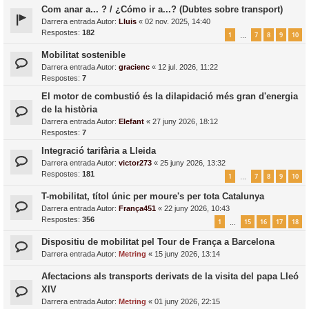
Com anar a... ? / ¿Cómo ir a...? (Dubtes sobre transport)
Darrera entrada Autor:
Lluis
«
02 nov. 2025, 14:40
Respostes:
182
1
7
8
9
10
…
Mobilitat sostenible
Darrera entrada Autor:
gracienc
«
12 jul. 2026, 11:22
Respostes:
7
El motor de combustió és la dilapidació més gran d'energia
de la història
Darrera entrada Autor:
Elefant
«
27 juny 2026, 18:12
Respostes:
7
Integració tarifària a Lleida
Darrera entrada Autor:
victor273
«
25 juny 2026, 13:32
Respostes:
181
1
7
8
9
10
…
T-mobilitat, títol únic per moure's per tota Catalunya
Darrera entrada Autor:
França451
«
22 juny 2026, 10:43
Respostes:
356
1
15
16
17
18
…
Dispositiu de mobilitat pel Tour de França a Barcelona
Darrera entrada Autor:
Metring
«
15 juny 2026, 13:14
Afectacions als transports derivats de la visita del papa Lleó
XIV
Darrera entrada Autor:
Metring
«
01 juny 2026, 22:15