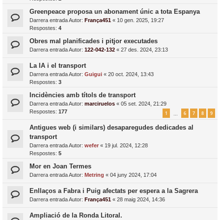
Greenpeace proposa un abonament únic a tota Espanya
Darrera entrada Autor:
França451
«
10 gen. 2025, 19:27
Respostes:
4
Obres mal planificades i pitjor executades
Darrera entrada Autor:
122-042-132
«
27 des. 2024, 23:13
La IA i el transport
Darrera entrada Autor:
Guigui
«
20 oct. 2024, 13:43
Respostes:
3
Incidències amb títols de transport
Darrera entrada Autor:
marciruelos
«
05 set. 2024, 21:29
Respostes:
177
1
6
7
8
9
…
Antigues web (i similars) desaparegudes dedicades al
transport
Darrera entrada Autor:
wefer
«
19 jul. 2024, 12:28
Respostes:
5
Mor en Joan Termes
Darrera entrada Autor:
Metring
«
04 juny 2024, 17:04
Enllaços a Fabra i Puig afectats per espera a la Sagrera
Darrera entrada Autor:
França451
«
28 maig 2024, 14:36
Ampliació de la Ronda Litoral.