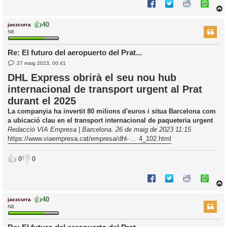
👍
40
jaezcurra
r
N8
Re: El futuro del aeropuerto del Prat...
E
l
27 maig 2023, 00:41
n
’
t
DHL Express obrirà el seu nou hub
r
i
internacional de transport urgent al Prat
a
d
durant el 2025
a
i
c
La companyia ha invertit 80 milions d'euros i situa Barcelona com
i
a ubicació clau en el transport internacional de paqueteria urgent
Redacció VIA Empresa | Barcelona. 26 de maig de 2023 11:15
https://www.viaempresa.cat/empresa/dhl- ... 4_102.html
👍
👎
0
0
👍
40
jaezcurra
r
N8