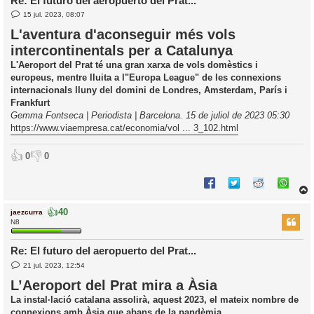
Re: El futuro del aeropuerto del Prat...
E
l
15 jul. 2023, 08:07
n
’
t
L'aventura d'aconseguir més vols
r
i
intercontinentals per a Catalunya
a
d
L'Aeroport del Prat té una gran xarxa de vols domèstics i
a
i
europeus, mentre lluita a l"Europa League" de les connexions
c
internacionals lluny del domini de Londres, Amsterdam, París i
i
Frankfurt
Gemma Fontseca | Periodista | Barcelona. 15 de juliol de 2023 05:30
https://www.viaempresa.cat/economia/vol ... 3_102.html
👍
👎
0
0
👍
40
jaezcurra
r
N8
Re: El futuro del aeropuerto del Prat...
E
l
21 jul. 2023, 12:54
n
’
t
L’Aeroport del Prat mira a Àsia
r
i
a
La instal·lació catalana assolirà, aquest 2023, el mateix nombre de
d
connexions amb Àsia que abans de la pandèmia.