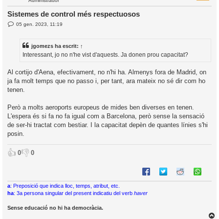
Administrador
Sistemes de control més respectuosos
E
05 gen. 2023, 11:19
l
n
’
t
r
i
jgomezs
ha escrit:
↑
a
d
Interessant, jo no n'he vist d'aquests. Ja donen prou capacitat?
a
i
c
Al cortijo d'Aena, efectivament, no n'hi ha. Almenys fora de Madrid, on
i
ja fa molt temps que no passo i, per tant, ara mateix no sé dir com ho
tenen.
Però a molts aeroports europeus de mides ben diverses en tenen.
L'espera és si fa no fa igual com a Barcelona, però sense la sensació
de ser-hi tractat com bestiar. I la capacitat depèn de quantes línies s'hi
posin.
👍
👎
0
0
a
: Preposició que indica lloc, temps, atribut, etc.
ha
: 3a persona singular del present indicatiu del verb
haver
Sense educació no hi ha democràcia.