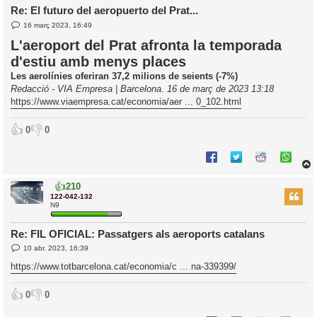
Re: El futuro del aeropuerto del Prat...
E
l
16 març 2023, 16:49
n
’
t
L'aeroport del Prat afronta la temporada
r
i
d'estiu amb menys places
a
d
Les aerolínies oferiran 37,2 milions de seients (-7%)
a
i
Redacció - VIA Empresa | Barcelona. 16 de març de 2023 13:18
c
https://www.viaempresa.cat/economia/aer ... 0_102.html
i
👍
👎
0
0
👍
210
r
122-042-132
N9
Re: FIL OFICIAL: Passatgers als aeroports catalans
l
E
10 abr. 2023, 16:39
’
n
t
i
https://www.totbarcelona.cat/economia/c ... na-339399/
r
a
d
i
👍
👎
0
0
a
c
i