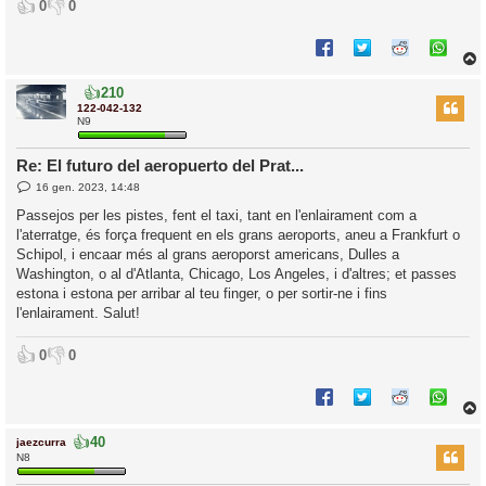
👍
👎
0
0
👍
210
r
122-042-132
N9
Re: El futuro del aeropuerto del Prat...
l
E
16 gen. 2023, 14:48
’
n
t
i
Passejos per les pistes, fent el taxi, tant en l'enlairament com a
r
l'aterratge, és força frequent en els grans aeroports, aneu a Frankfurt o
a
d
i
Schipol, i encaar més al grans aeroporst americans, Dulles a
a
c
Washington, o al d'Atlanta, Chicago, Los Angeles, i d'altres; et passes
i
estona i estona per arribar al teu finger, o per sortir-ne i fins
l'enlairament. Salut!
👍
👎
0
0
👍
40
jaezcurra
r
N8