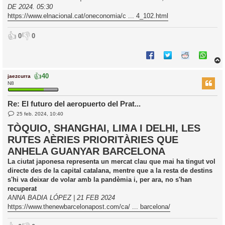
DE 2024. 05:30
https://www.elnacional.cat/oneconomia/c ... 4_102.html
👍
👎
0
0
👍
40
jaezcurra
r
N8
Re: El futuro del aeropuerto del Prat...
E
l
25 feb. 2024, 10:40
n
’
t
TÒQUIO, SHANGHAI, LIMA I DELHI, LES
r
i
RUTES AÈRIES PRIORITÀRIES QUE
a
d
ANHELA GUANYAR BARCELONA
a
i
c
La ciutat japonesa representa un mercat clau que mai ha tingut vol
i
directe des de la capital catalana, mentre que a la resta de destins
s'hi va deixar de volar amb la pandèmia i, per ara, no s'han
recuperat
ANNA BADIA LÓPEZ | 21 FEB 2024
https://www.thenewbarcelonapost.com/ca/ ... barcelona/