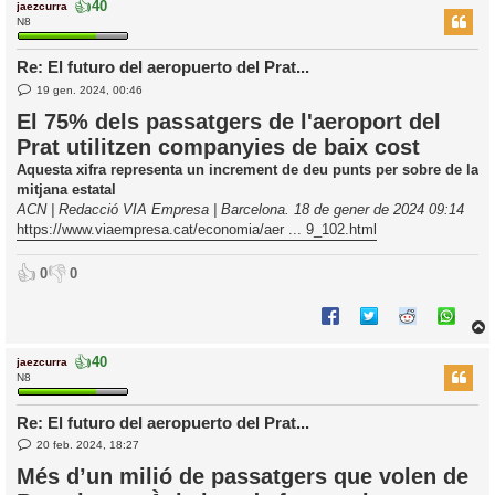
👍
40
jaezcurra
r
N8
Re: El futuro del aeropuerto del Prat...
E
l
19 gen. 2024, 00:46
n
’
t
El 75% dels passatgers de l'aeroport del
r
i
Prat utilitzen companyies de baix cost
a
d
Aquesta xifra representa un increment de deu punts per sobre de la
a
i
mitjana estatal
c
ACN | Redacció VIA Empresa | Barcelona. 18 de gener de 2024 09:14
i
https://www.viaempresa.cat/economia/aer ... 9_102.html
👍
👎
0
0
👍
40
jaezcurra
r
N8
Re: El futuro del aeropuerto del Prat...
E
l
20 feb. 2024, 18:27
n
’
t
Més d’un milió de passatgers que volen de
r
i