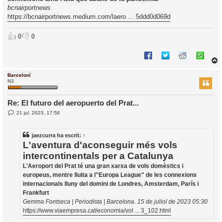
a
i
bcnairportnews
c
https://bcnairportnews.medium.com/laero ... 5ddd0d069d
i
👍
👎
0
0
Barceloní
r
N3
Re: El futuro del aeropuerto del Prat...
E
21 jul. 2023, 17:58
l
n
’
t
r
i
jaezcurra
ha escrit:
↑
a
d
L'aventura d'aconseguir més vols
a
i
intercontinentals per a Catalunya
c
L'Aeroport del Prat té una gran xarxa de vols domèstics i
i
europeus, mentre lluita a l"Europa League" de les connexions
internacionals lluny del domini de Londres, Amsterdam, París i
Frankfurt
Gemma Fontseca | Periodista | Barcelona. 15 de juliol de 2023 05:30
https://www.viaempresa.cat/economia/vol ... 3_102.html