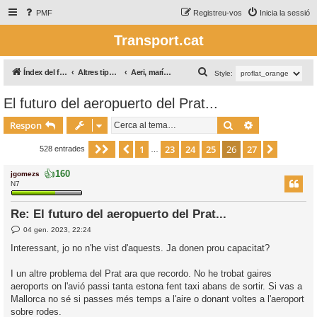
PMF
Registreu-vos
Inicia la sessió
Transport.cat
C
Índex del fòrum
Altres tipus de transport / Otros tipos de transporte
Aeri, marítim i altres
Style:
e
El futuro del aeropuerto del Prat...
r
Cerca
Cerca avança
c
Respon
a
1
23
24
25
26
27
Pàgina
Anterior
26
de
27
Següent
528 entrades
…
👍
160
jgomezs
N7
Re: El futuro del aeropuerto del Prat...
E
04 gen. 2023, 22:24
n
t
Interessant, jo no n'he vist d'aquests. Ja donen prou capacitat?
r
a
d
I un altre problema del Prat ara que recordo. No he trobat gaires
a
aeroports on l'avió passi tanta estona fent taxi abans de sortir. Si vas a
Mallorca no sé si passes més temps a l'aire o donant voltes a l'aeroport
sobre rodes.