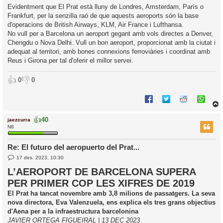
Evidentment que El Prat està lluny de Londres, Amsterdam, París o
Frankfurt, per la senzilla raó de que aquests aeroports són la base
d'operacions de British Airways, KLM, Air France i Lufthansa.
No vull per a Barcelona un aeroport gegant amb vols directes a Denver,
Chengdu o Nova Delhi. Vull un bon aeroport, proporcionat amb la ciutat i
adequat al territori, amb bones connexions ferroviàries i coordinat amb
Reus i Girona per tal d'oferir el millor servei.
👍
👎
0
0
👍
40
jaezcurra
r
N8
Re: El futuro del aeropuerto del Prat...
E
l
17 des. 2023, 10:30
n
’
t
L’AEROPORT DE BARCELONA SUPERA
r
i
PER PRIMER COP LES XIFRES DE 2019
a
d
El Prat ha tancat novembre amb 3,8 milions de passatgers. La seva
a
i
nova directora, Eva Valenzuela, ens explica els tres grans objectius
c
d'Aena per a la infraestructura barcelonina
i
JAVIER ORTEGA FIGUEIRAL | 13 DEC 2023