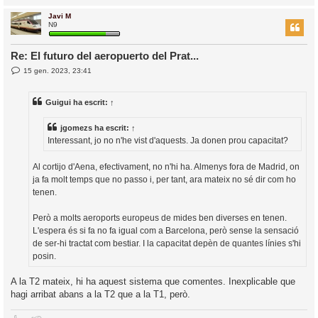
Javi M
r
N9
Re: El futuro del aeropuerto del Prat...
E
15 gen. 2023, 23:41
l
n
’
t
r
i
Guigui
ha escrit:
↑
a
d
a
i
jgomezs
ha escrit:
↑
c
Interessant, jo no n'he vist d'aquests. Ja donen prou capacitat?
i
Al cortijo d'Aena, efectivament, no n'hi ha. Almenys fora de Madrid, on
ja fa molt temps que no passo i, per tant, ara mateix no sé dir com ho
tenen.
Però a molts aeroports europeus de mides ben diverses en tenen.
L'espera és si fa no fa igual com a Barcelona, però sense la sensació
de ser-hi tractat com bestiar. I la capacitat depèn de quantes línies s'hi
posin.
A la T2 mateix, hi ha aquest sistema que comentes. Inexplicable que
hagi arribat abans a la T2 que a la T1, però.