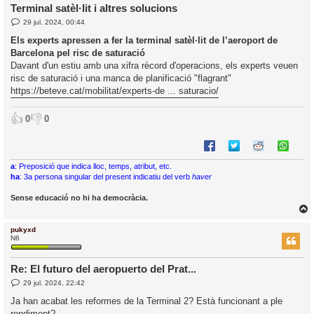
Terminal satèl·lit i altres solucions
E
29 jul. 2024, 00:44
l
n
’
t
Els experts apressen a fer la terminal satèl·lit de l’aeroport de
r
i
Barcelona pel risc de saturació
a
d
Davant d'un estiu amb una xifra rècord d'operacions, els experts veuen
a
i
risc de saturació i una manca de planificació "flagrant"
c
https://beteve.cat/mobilitat/experts-de ... saturacio/
i
👍
👎
0
0
a
: Preposició que indica lloc, temps, atribut, etc.
ha
: 3a persona singular del present indicatiu del verb
haver
Sense educació no hi ha democràcia.
pukyxd
r
N6
Re: El futuro del aeropuerto del Prat...
E
29 jul. 2024, 22:42
l
n
’
t
Ja han acabat les reformes de la Terminal 2? Està funcionant a ple
r
i
rendiment?