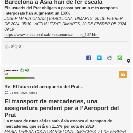
Barcelona a Àsia han de fer escala
a
d
Els usuaris del Prat obligats a passar per un o més aeroports
a
i
interposats han augmentat un 130%
c
JOSEP MARIA CASAS | BARCELONA. DIMARTS, 20 DE FEBRER
i
DE 2024. 05:30 | ACTUALITZAT: DIMARTS, 20 DE FEBRER DE 2024.
09:19
https://www.elnacional.cat/oneconomia/c ... 5_102.html
👍
👎
0
0
👍
40
jaezcurra
r
N8
Re: El futuro del aeropuerto del Prat...
E
l
21 feb. 2024, 08:41
n
’
t
El transport de mercaderies, una
r
i
assignatura pendent per a l’Aeroport del
a
d
Prat
a
i
c
La manca de rutes aèries amb Àsia estanca el transport de
i
mercaderies, que està un 11,5% per sota de 2019
MARIA TERESA COCA | BARCELONA. DIMECRES, 21 DE FEBRER