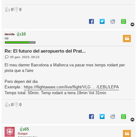
👍
👎
0
0
👍
10
davida
r
N9
Re: El futuro del aeropuerto del Prat...
E
l
05 gen. 2023, 09:23
n
’
t
El meu darrrer Barcelona a Mallorca va pasar mes temps rodant per
r
i
pista que a l'aire
a
d
a
i
Pero depen del dia
c
Exemple :
https://flightaware.com/live/flight/VLG ... /LEBL/LEPA
i
Temps total: 50min. Temp rodant a terra 19min Vol 31min
👍
👎
0
0
👍
65
r
Guigui