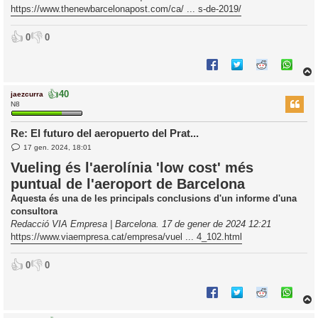
https://www.thenewbarcelonapost.com/ca/ ... s-de-2019/
👍
👎
0
0
👍
40
jaezcurra
r
N8
Re: El futuro del aeropuerto del Prat...
E
l
17 gen. 2024, 18:01
n
’
t
Vueling és l'aerolínia 'low cost' més
r
i
puntual de l'aeroport de Barcelona
a
d
Aquesta és una de les principals conclusions d'un informe d'una
a
i
consultora
c
Redacció VIA Empresa | Barcelona. 17 de gener de 2024 12:21
i
https://www.viaempresa.cat/empresa/vuel ... 4_102.html
👍
👎
0
0