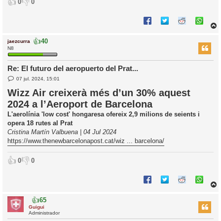
👍
👎
0
0
👍
40
jaezcurra
r
N8
Re: El futuro del aeropuerto del Prat...
E
l
07 jul. 2024, 15:01
n
’
t
Wizz Air creixerà més d’un 30% aquest
r
i
2024 a l’Aeroport de Barcelona
a
d
L'aerolínia 'low cost' hongaresa ofereix 2,9 milions de seients i
a
i
opera 18 rutes al Prat
c
Cristina Martín Valbuena | 04 Jul 2024
i
https://www.thenewbarcelonapost.cat/wiz ... barcelona/
👍
👎
0
0
👍
65
r
Guigui
Administrador