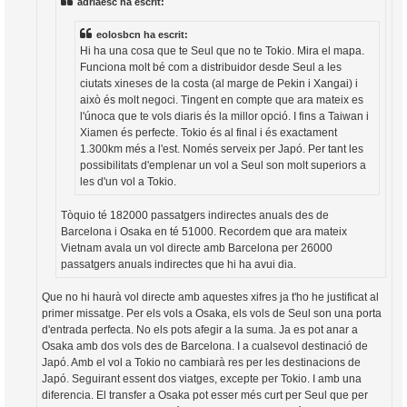
adriaesc ha escrit:
c
i
eolosbcn ha escrit:
Hi ha una cosa que te Seul que no te Tokio. Mira el mapa.
Funciona molt bé com a distribuidor desde Seul a les
ciutats xineses de la costa (al marge de Pekin i Xangai) i
això és molt negoci. Tingent en compte que ara mateix es
l'únoca que te vols diaris és la millor opció. I fins a Taiwan i
Xiamen és perfecte. Tokio és al final i és exactament
1.300km més a l'est. Només serveix per Japó. Per tant les
possibilitats d'emplenar un vol a Seul son molt superiors a
les d'un vol a Tokio.
Tòquio té 182000 passatgers indirectes anuals des de
Barcelona i Osaka en té 51000. Recordem que ara mateix
Vietnam avala un vol directe amb Barcelona per 26000
passatgers anuals indirectes que hi ha avui dia.
Que no hi haurà vol directe amb aquestes xifres ja t'ho he justificat al
primer missatge. Per els vols a Osaka, els vols de Seul son una porta
d'entrada perfecta. No els pots afegir a la suma. Ja es pot anar a
Osaka amb dos vols des de Barcelona. I a cualsevol destinació de
Japó. Amb el vol a Tokio no cambiarà res per les destinacions de
Japó. Seguirant essent dos viatges, excepte per Tokio. I amb una
diferencia. El transfer a Osaka pot esser més curt per Seul que per