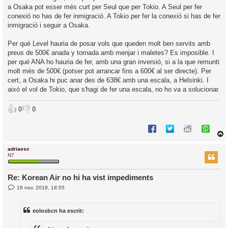
a Osaka pot esser més curt per Seul que per Tokio. A Seul per fer
conexió no has de fer inmigració. A Tokio per fer la conexió si has de fer
inmigració i seguir a Osaka.
Per qué Level hauria de posar vols que queden molt ben servits amb
preus de 500€ anada y tornada amb menjar i maletes? Es imposible. I
per qué ANA ho hauria de fer, amb una gran inversió, si a la que remunti
molt més de 500€ (potser pot arrancar fins a 600€ al ser directe). Per
cert, a Osaka hi puc anar des de 638€ amb una escala, a Helsinki. I
això el vol de Tokio, que s'hagi de fer una escala, no ho va a solucionar.
👍
👎
0
0
adriaesc
r
N7
Re: Korean Air no hi ha vist impediments
E
16 nov. 2018, 18:55
l
n
’
t
r
i
eolosbcn ha escrit:
a
d
a
i