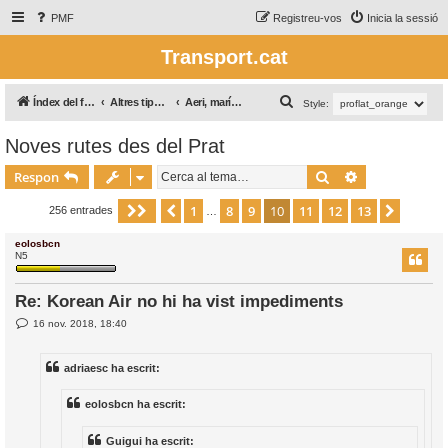
PMF
Registreu-vos
Inicia la sessió
Transport.cat
C
Índex del fòrum
Altres tipus de transport / Otros tipos de transporte
Aeri, marítim i altres
Style:
e
Noves rutes des del Prat
r
Cerca
Cerca avança
c
Respon
a
1
8
9
10
11
12
13
Pàgina
Anterior
10
de
13
Següen
256 entrades
…
eolosbcn
N5
Re: Korean Air no hi ha vist impediments
E
16 nov. 2018, 18:40
n
t
r
adriaesc ha escrit:
a
d
a
eolosbcn ha escrit:
Guigui ha escrit: