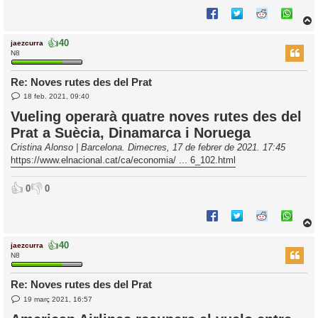
👍
40
jaezcurra
r
N8
Re: Noves rutes des del Prat
E
l
18 feb. 2021, 09:40
n
’
t
Vueling operarà quatre noves rutes des del
r
i
Prat a Suècia, Dinamarca i Noruega
a
d
Cristina Alonso | Barcelona. Dimecres, 17 de febrer de 2021. 17:45
a
i
https://www.elnacional.cat/ca/economia/ ... 6_102.html
c
i
👍
👎
0
0
👍
40
jaezcurra
r
N8
Re: Noves rutes des del Prat
E
l
19 març 2021, 16:57
n
’
t