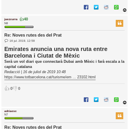
👍
40
jaezcurra
r
N8
Re: Noves rutes des del Prat
E
l
16 jul. 2019, 12:58
n
’
t
Emirates anuncia una nova ruta entre
r
i
Barcelona i Ciutat de Mèxic
a
d
Serà un vol diari que connectarà Dubai amb Mèxic i farà escala a la
a
i
capital catalana
c
Redacció | 16 de juliol de 2019 10:48
i
https://www.totbarcelona.cat/turisme/em ... 23102.html
👍
👎
0
0
adriaesc
r
N7
Re: Noves rutes des del Prat