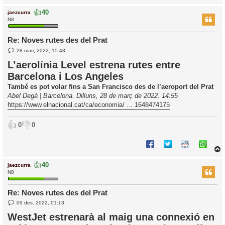
👍
40
jaezcurra
r
N8
Re: Noves rutes des del Prat
E
l
28 març 2022, 15:43
n
’
t
L’aerolínia Level estrena rutes entre
r
i
Barcelona i Los Angeles
a
d
També es pot volar fins a San Francisco des de l’aeroport del Prat
a
i
Abel Degà | Barcelona. Dilluns, 28 de març de 2022. 14:55
c
https://www.elnacional.cat/ca/economia/ ... 1648474175
i
👍
👎
0
0
👍
40
jaezcurra
r
N8
Re: Noves rutes des del Prat
E
l
09 des. 2022, 01:13
n
’
t
WestJet estrenarà al maig una connexió en
r
i