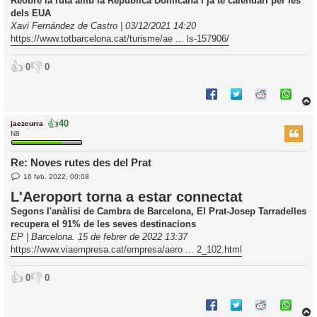
Reobre la ruta amb la República Domicana i ja té calendari per les
i
dels EUA
c
Xavi Fernández de Castro | 03/12/2021 14:20
i
https://www.totbarcelona.cat/turisme/ae ... ls-157906/
👍
👎
0
0
👍
40
jaezcurra
r
N8
Re: Noves rutes des del Prat
E
l
16 feb. 2022, 00:08
n
’
t
L'Aeroport torna a estar connectat
r
i
a
Segons l'anàlisi de Cambra de Barcelona, El Prat-Josep Tarradelles
d
recupera el 91% de les seves destinacions
a
i
EP | Barcelona. 15 de febrer de 2022 13:37
c
https://www.viaempresa.cat/empresa/aero ... 2_102.html
i
👍
👎
0
0