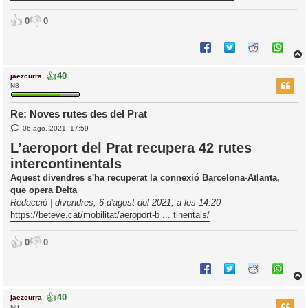
👍
👎
0
0
👍
40
jaezcurra
r
N8
Re: Noves rutes des del Prat
E
l
06 ago. 2021, 17:59
n
’
t
L’aeroport del Prat recupera 42 rutes
r
i
intercontinentals
a
d
Aquest divendres s'ha recuperat la connexió Barcelona-Atlanta,
a
i
que opera Delta
c
Redacció | divendres, 6 d'agost del 2021, a les 14.20
i
https://beteve.cat/mobilitat/aeroport-b ... tinentals/
👍
👎
0
0
👍
40
jaezcurra
r
N8