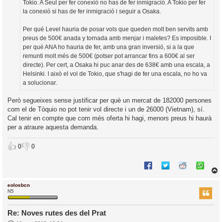
Tokio. A Seul per fer conexió no has de fer inmigració. A Tokio per fer
la conexió si has de fer inmigració i seguir a Osaka.
Per qué Level hauria de posar vols que queden molt ben servits amb
preus de 500€ anada y tornada amb menjar i maletes? Es imposible. I
per qué ANA ho hauria de fer, amb una gran inversió, si a la que
remunti molt més de 500€ (potser pot arrancar fins a 600€ al ser
directe). Per cert, a Osaka hi puc anar des de 638€ amb una escala, a
Helsinki. I això el vol de Tokio, que s'hagi de fer una escala, no ho va
a solucionar.
Però segueixes sense justificar per què un mercat de 182000 persones
com el de Tòquio no pot tenir vol directe i un de 26000 (Vietnam), sí.
Cal tenir en compte que com més oferta hi hagi, menors preus hi haurà
per a atraure aquesta demanda.
👍
👎
0
0
eolosbcn
r
N5
Re: Noves rutes des del Prat