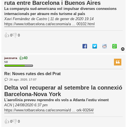
ruta entre Barcelona i Buenos Aires
a
d
La companyia sud-americana vol impulsar diverses connexions
a
i
internacionals per atraure més turisme al país
c
Xavi Fernández de Castro | 11 de gener de 2020 19:14
i
https://www.totbarcelona.cat/economia/a ... 00102.html
👍
👎
0
0
👍
40
jaezcurra
r
N8
Re: Noves rutes des del Prat
E
l
26 ago. 2020, 17:07
n
’
t
Delta vol recuperar al setembre la connexió
r
i
Barcelona-Nova York
a
d
L'aerolínia preveu reprendre els vols a Atlanta l'estiu vinent
a
i
ACN | 24/08/2020 6:37 pm
c
https://www.totbarcelona.cat/economia/d ... ork-93264/
i
👍
👎
0
0