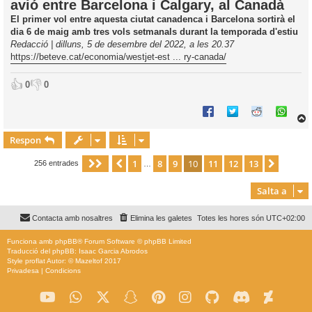
avió entre Barcelona i Calgary, al Canadà
a
d
El primer vol entre aquesta ciutat canadenca i Barcelona sortirà el
a
i
dia 6 de maig amb tres vols setmanals durant la temporada d'estiu
c
Redacció | dilluns, 5 de desembre del 2022, a les 20.37
i
https://beteve.cat/economia/westjet-est ... ry-canada/
👍
👎
0
0
Respon
r
1
8
9
10
11
12
13
Pàgina
Anterior
10
de
13
Següen
256 entrades
…
Salta a
l
’
Contacta amb nosaltres
Elimina les galetes
Totes les hores són
UTC+02:00
i
Funciona amb
phpBB
® Forum Software © phpBB Limited
i
Traducció del phpBB: Isaac Garcia Abrodos
c
Style
proflat
Autor: ©
Mazeltof
2017
i
Privadesa
|
Condicions