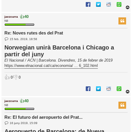
👍
40
jaezcurra
r
N8
Re: Noves rutes des del Prat
E
l
15 feb. 2019, 18:58
n
’
t
Norwegian unirà Barcelona i Chicago a
r
i
partir del juny
a
d
El Nacional / ACN | Barcelona. Divendres, 15 de febrer de 2019
a
i
https://www.elnacional.cat/ca/economia/ ... 6_102.html
c
i
👍
👎
0
0
👍
40
jaezcurra
r
N8
Re: El futuro del aeropuerto del Prat...
E
l
16 juny 2019, 15:09
n
’
t
Aeropuerto de Barcelona: de Nueva