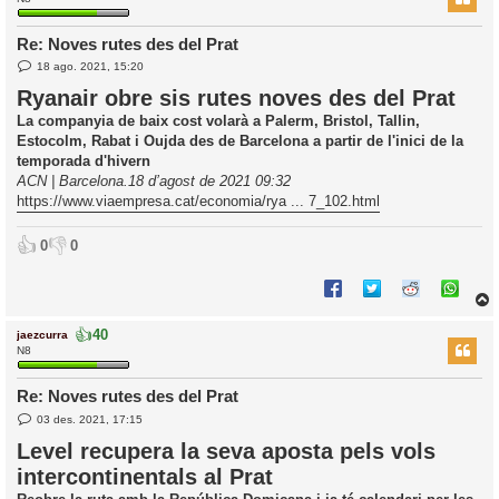
Re: Noves rutes des del Prat
E
l
18 ago. 2021, 15:20
n
’
t
Ryanair obre sis rutes noves des del Prat
r
i
a
La companyia de baix cost volarà a Palerm, Bristol, Tallin,
d
Estocolm, Rabat i Oujda des de Barcelona a partir de l'inici de la
a
i
temporada d'hivern
c
ACN | Barcelona.18 d’agost de 2021 09:32
i
https://www.viaempresa.cat/economia/rya ... 7_102.html
👍
👎
0
0
👍
40
jaezcurra
r
N8
Re: Noves rutes des del Prat
E
l
03 des. 2021, 17:15
n
’
t
Level recupera la seva aposta pels vols
r
i
intercontinentals al Prat
a
d
a