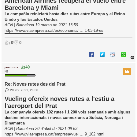
American Airlines recupera el vuelo entre
r
i
Barcelona y Miami
a
d
La compañía reiniciará hasta diez rutas entre Europa y el Reino
a
i
Unido y los Estados Unidos
c
ACN | Barcelona.19 marzo de 2021 13:59
i
https://www.viaempresa.cat/es/economia/ ... 1-03-19-es
👍
👎
0
0
👍
40
jaezcurra
r
N8
Re: Noves rutes des del Prat
E
l
20 abr. 2021, 20:30
n
’
t
Vueling ofereix noves rutes a l'estiu a
r
i
l'aeroport del Prat
a
d
La companyia ofereix 102 rutes i 1.200 vols setmanals amb alguns
a
i
destins internacionals i noves connexions a Suècia, Noruega i
c
Dinamarca
i
ACN | Barcelona.20 d’abril de 2021 09:53
https://www.viaempresa.cat/empresa/vuel ... 9_102.html