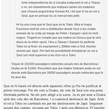
Amb independència de si s'acaba instaurant el vol a Tòquio
o no, els impediments que indiques serien els mateixos
que s'hauria pogut trobar Korean Air, i bé que hi ha un vol a
Seül, que en principi és un mercat més petit.
Hi ha una cosa que te Seul que no te Tokio. Mira el mapa.
Funciona molt bé com a distribuidor desde Seul a les ciutats
xineses de la costa (al marge de Pekin i Xangai) i això és molt
negoci. Tingent en compte que ara mateix es l'únoca que te vols
diaris és la millor opció. I fins a Taiwan i Xiamen és perfecte.
Tokio és al final i és exactament 1.300km més a l'est. Només
serveix per Japó. Per tant les possibilitats d'emplenar un vol a
Seul son molt superiors a les d'un vol a Tokio.
Tòquio té 182000 passatgers indirectes anuals des de Barcelona i
Osaka en té 51000. Recordem que ara mateix Vietnam avala un vol
directe amb Barcelona per 26000 passatgers anuals indirectes que hi
ha avui dia.
Que no hi haurà vol directe amb aquestes xifres ja t'ho he justificat al
primer missatge. Per els vols a Osaka, els vols de Seul son una porta
d'entrada perfecta. No els pots afegir a la suma. Ja es pot anar a Osaka
amb dos vols des de Barcelona. I a cualsevol destinació de Japó. Amb
el vol a Tokio no cambiarà res per les destinacions de Japó. Seguirant
essent dos viatges, excepte per Tokio. I amb una diferencia. El transfer