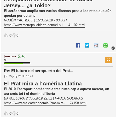
r
i
Jersey... ¿a Tokio?
a
d
El aeródormo amplia sus vuelos directos pese a los retos que aún
a
i
quedan por delante
c
RUBÉN PACHECO | 16/06/2019 · 00:00H
i
https://www.metropoliabierta.com/el-pul ... 4_102.html
👍
👎
0
0
👍
40
jaezcurra
r
N8
Re: El futuro del aeropuerto del Prat...
E
l
25 juny 2019, 10:41
n
’
t
El Prat mira a l’Amèrica Llatina
r
i
a
El 2010 l’aeroport només tenia tres rutes cap a aquest mercat, on
d
ara creix tot i el domini d’Iberia
a
i
BARCELONA 24/06/2019 22:52 | PAULA SOLANAS
c
https://www.ara.cat/economia/Prat-mira- ... 74158.html
i
👍
👎
0
0