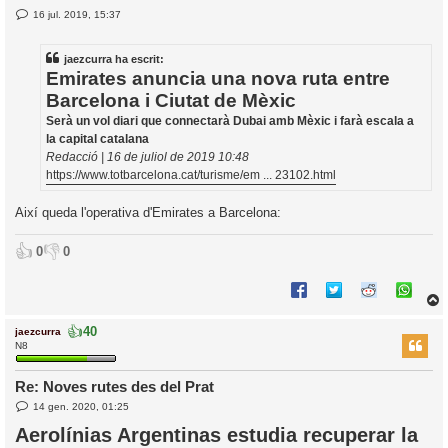
E
16 jul. 2019, 15:37
l
n
’
t
r
i
jaezcurra ha escrit:
a
d
Emirates anuncia una nova ruta entre
a
i
Barcelona i Ciutat de Mèxic
c
Serà un vol diari que connectarà Dubai amb Mèxic i farà escala a
i
la capital catalana
Redacció | 16 de juliol de 2019 10:48
https://www.totbarcelona.cat/turisme/em ... 23102.html
Així queda l'operativa d'Emirates a Barcelona:
👍
👎
0
0
👍
40
jaezcurra
r
N8
Re: Noves rutes des del Prat
E
l
14 gen. 2020, 01:25
n
’
t
Aerolínias Argentinas estudia recuperar la
r
i