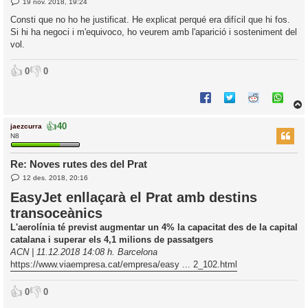
E
19 nov. 2018, 19:24
l
n
’
t
Consti que no ho he justificat. He explicat perqué era difícil que hi fos.
r
i
Si hi ha negoci i m'equivoco, ho veurem amb l'aparició i sosteniment del
a
d
vol.
a
i
c
👍
👎
0
0
i
👍
40
jaezcurra
r
N8
Re: Noves rutes des del Prat
E
l
12 des. 2018, 20:16
n
’
t
EasyJet enllaçarà el Prat amb destins
r
i
transoceànics
a
d
L'aerolínia té previst augmentar un 4% la capacitat des de la capital
a
i
catalana i superar els 4,1 milions de passatgers
c
ACN | 11.12.2018 14:08 h. Barcelona
i
https://www.viaempresa.cat/empresa/easy ... 2_102.html
👍
👎
0
0