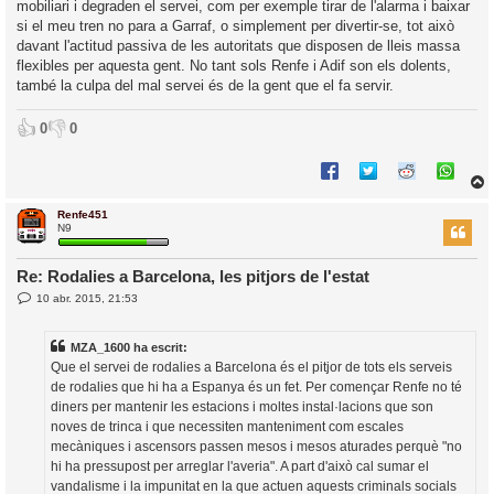
mobiliari i degraden el servei, com per exemple tirar de l'alarma i baixar
si el meu tren no para a Garraf, o simplement per divertir-se, tot això
davant l'actitud passiva de les autoritats que disposen de lleis massa
flexibles per aquesta gent. No tant sols Renfe i Adif son els dolents,
també la culpa del mal servei és de la gent que el fa servir.
👍
👎
0
0
Renfe451
r
N9
Re: Rodalies a Barcelona, les pitjors de l'estat
E
10 abr. 2015, 21:53
l
n
’
t
r
i
MZA_1600 ha escrit:
a
d
Que el servei de rodalies a Barcelona és el pitjor de tots els serveis
a
i
de rodalies que hi ha a Espanya és un fet. Per començar Renfe no té
c
diners per mantenir les estacions i moltes instal·lacions que son
i
noves de trinca i que necessiten manteniment com escales
mecàniques i ascensors passen mesos i mesos aturades perquè "no
hi ha pressupost per arreglar l'averia". A part d'això cal sumar el
vandalisme i la impunitat en la que actuen aquests criminals socials