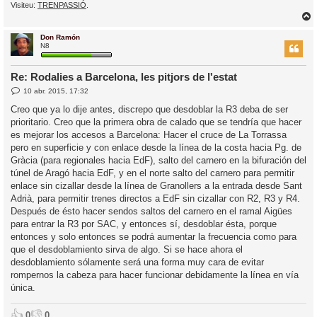
Visiteu:
TRENPASSIÓ
.
Don Ramón
r
N8
Re: Rodalies a Barcelona, les pitjors de l'estat
E
10 abr. 2015, 17:32
l
n
’
t
Creo que ya lo dije antes, discrepo que desdoblar la R3 deba de ser
r
i
prioritario. Creo que la primera obra de calado que se tendría que hacer
a
d
es mejorar los accesos a Barcelona: Hacer el cruce de La Torrassa
a
i
pero en superficie y con enlace desde la línea de la costa hacia Pg. de
c
Gràcia (para regionales hacia EdF), salto del carnero en la bifuración del
i
túnel de Aragó hacia EdF, y en el norte salto del carnero para permitir
enlace sin cizallar desde la línea de Granollers a la entrada desde Sant
Adrià, para permitir trenes directos a EdF sin cizallar con R2, R3 y R4.
Después de ésto hacer sendos saltos del carnero en el ramal Aigües
para entrar la R3 por SAC, y entonces sí, desdoblar ésta, porque
entonces y solo entonces se podrá aumentar la frecuencia como para
que el desdoblamiento sirva de algo. Si se hace ahora el
desdoblamiento sólamente será una forma muy cara de evitar
rompernos la cabeza para hacer funcionar debidamente la línea en vía
única.
👍
👎
0
0