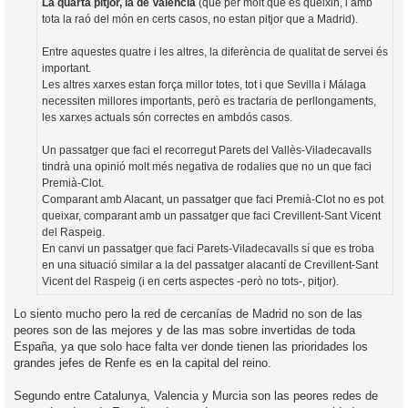
La quarta pitjor, la de València
(que per molt que es queixin, i amb
tota la raó del món en certs casos, no estan pitjor que a Madrid).
Entre aquestes quatre i les altres, la diferència de qualitat de servei és
important.
Les altres xarxes estan força millor totes, tot i que Sevilla i Málaga
necessiten millores importants, però es tractaria de perllongaments,
les xarxes actuals són correctes en ambdós casos.
Un passatger que faci el recorregut Parets del Vallès-Viladecavalls
tindrà una opinió molt més negativa de rodalies que no un que faci
Premià-Clot.
Comparant amb Alacant, un passatger que faci Premià-Clot no es pot
queixar, comparant amb un passatger que faci Crevillent-Sant Vicent
del Raspeig.
En canvi un passatger que faci Parets-Viladecavalls sí que es troba
en una situació similar a la del passatger alacantí de Crevillent-Sant
Vicent del Raspeig (i en certs aspectes -però no tots-, pitjor).
Lo siento mucho pero la red de cercanías de Madrid no son de las
peores son de las mejores y de las mas sobre invertidas de toda
España, ya que solo hace falta ver donde tienen las prioridades los
grandes jefes de Renfe es en la capital del reino.
Segundo entre Catalunya, Valencia y Murcia son las peores redes de