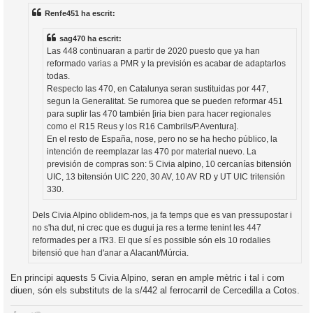
r
i
Renfe451 ha escrit:
a
d
a
i
sag470 ha escrit:
c
Las 448 continuaran a partir de 2020 puesto que ya han
i
reformado varias a PMR y la previsión es acabar de adaptarlos
todas.
Respecto las 470, en Catalunya seran sustituidas por 447,
segun la Generalitat. Se rumorea que se pueden reformar 451
para suplir las 470 también [iria bien para hacer regionales
como el R15 Reus y los R16 Cambrils/P.Aventura].
En el resto de España, nose, pero no se ha hecho público, la
intención de reemplazar las 470 por material nuevo. La
previsión de compras son: 5 Civia alpino, 10 cercanías bitensión
UIC, 13 bitensión UIC 220, 30 AV, 10 AV RD y UT UIC tritensión
330.
Dels Civia Alpino oblidem-nos, ja fa temps que es van pressupostar i
no s'ha dut, ni crec que es dugui ja res a terme tenint les 447
reformades per a l'R3. El que sí es possible són els 10 rodalies
bitensió que han d'anar a Alacant/Múrcia.
En principi aquests 5 Civia Alpino, seran en ample mètric i tal i com
diuen, són els substituts de la s/442 al ferrocarril de Cercedilla a Cotos.