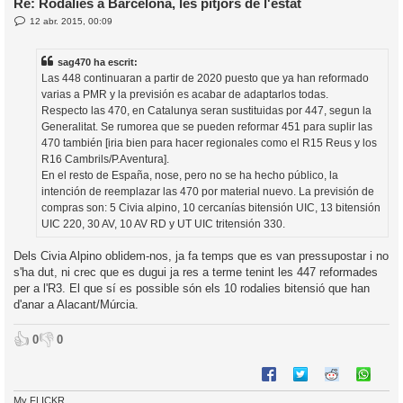
Re: Rodalies a Barcelona, les pitjors de l'estat
E
12 abr. 2015, 00:09
l
n
’
t
r
i
sag470 ha escrit:
a
d
Las 448 continuaran a partir de 2020 puesto que ya han reformado
a
i
varias a PMR y la previsión es acabar de adaptarlos todas.
c
Respecto las 470, en Catalunya seran sustituidas por 447, segun la
i
Generalitat. Se rumorea que se pueden reformar 451 para suplir las
470 también [iria bien para hacer regionales como el R15 Reus y los
R16 Cambrils/P.Aventura].
En el resto de España, nose, pero no se ha hecho público, la
intención de reemplazar las 470 por material nuevo. La previsión de
compras son: 5 Civia alpino, 10 cercanías bitensión UIC, 13 bitensión
UIC 220, 30 AV, 10 AV RD y UT UIC tritensión 330.
Dels Civia Alpino oblidem-nos, ja fa temps que es van pressupostar i no
s'ha dut, ni crec que es dugui ja res a terme tenint les 447 reformades
per a l'R3. El que sí es possible són els 10 rodalies bitensió que han
d'anar a Alacant/Múrcia.
👍
👎
0
0
My FLICKR