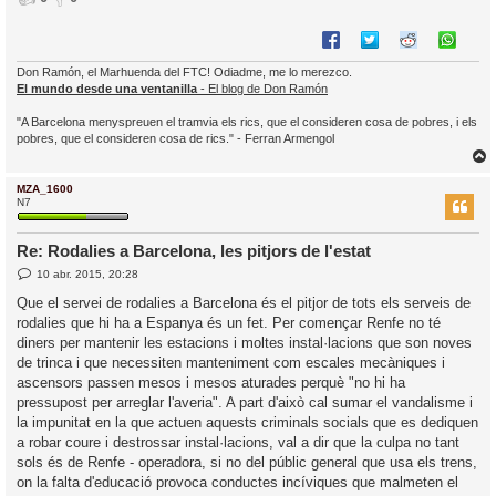
Don Ramón, el Marhuenda del FTC! Odiadme, me lo merezco.
El mundo desde una ventanilla
- El blog de Don Ramón
"A Barcelona menyspreuen el tramvia els rics, que el consideren cosa de pobres, i els
pobres, que el consideren cosa de rics." - Ferran Armengol
MZA_1600
r
N7
Re: Rodalies a Barcelona, les pitjors de l'estat
E
10 abr. 2015, 20:28
l
n
’
t
Que el servei de rodalies a Barcelona és el pitjor de tots els serveis de
r
i
rodalies que hi ha a Espanya és un fet. Per començar Renfe no té
a
d
diners per mantenir les estacions i moltes instal·lacions que son noves
a
i
de trinca i que necessiten manteniment com escales mecàniques i
c
ascensors passen mesos i mesos aturades perquè "no hi ha
i
pressupost per arreglar l'averia". A part d'això cal sumar el vandalisme i
la impunitat en la que actuen aquests criminals socials que es dediquen
a robar coure i destrossar instal·lacions, val a dir que la culpa no tant
sols és de Renfe - operadora, si no del públic general que usa els trens,
on la falta d'educació provoca conductes incíviques que malmeten el