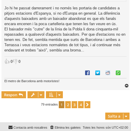
Jo hi he passat darrerament i no només les portaria de candidates a
pitjors estacions d'Espanya, si no d'Europa en general. La diferència
d'aquests baixadors amb un baixador abandonat es que els fanals
encara encenen i la poca cartelleria que tenen les fan veure en ús.
El baixador més "cutre" de la línia de la Pobla li dona cinquanta-mil
repassades a qualsevol d'aquests baixadors. Per que d'estacions no en
tenen res. De fet, sembla mentida que surts de Barcelona i arribes a
Terrassa i veus estacions normaletes de tot tipus, i al continuar més
endavant et trobes "això", sembla una broma...
👍
👎
0
0
El metro de Barcelona amb motoristes!
Respon
r
1
2
3
4
Següent
79 entrades
Salta a
l
’
Contacta amb nosaltres
Elimina les galetes
Totes les hores són
UTC+02:00
i