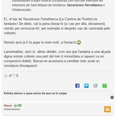
candidatures a pitjor estació d'Espanya com són per exemple les
estacions de Sant Miquel de Gonteres,
Vacarisses-Torreblanca
o
Viladecavalls.
Ei, el bar de Vacarisses-Torreblanca (La Cantina de l'Ivette) és
fantàstic! De debó, val la pena d'anar-hi (si vas per allà, òbviament)
només per esmorzar-hi!, per exemple si després vas de caminada pels
voltants.
Només això ja li fa pujar la nota molt, a l'estació
Lamentables, això sí, altres detalls, com ara que l'andana a una alçada
digna només cobreix una part del tren (i minoritària si aquest va en
composició doble). Baixar-ne acostuma a semblar més aviat un
simulacra d'evaquació.
👍
👎
0
0
Exhiba abono o pase antes de que se lo exijan
👍
40
Miquel
r
Administrador