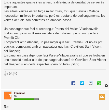
Entre aquestes quatre i les altres, la diferència de qualitat de servei és
important.
Les altres xarxes estan força millor totes, tot i que Sevilla i Málaga
necessiten millores importants, però es tractaria de perllongaments, les
xarxes actuals són correctes en ambdós casos.
Un passatger que faci el recorregut Parets del Vallès-Viladecavalls
tindrà una opinió molt més negativa de rodalies que no un que faci
Premià-Clot.
Comparant amb Alacant, un passatger que faci Premià-Clot no es pot
queixar, comparant amb un passatger que faci Crevillent-Sant Vicent
del Raspeig.
En canvi un passatger que faci Parets-Viladecavalls sí que es troba en
una situació similar a la del passatger alacantí de Crevillent-Sant Vicent
del Raspeig (i en certs aspectes -però no tots-, pitjor).
👍
👎
0
0
trensmat
r
N9
Re: