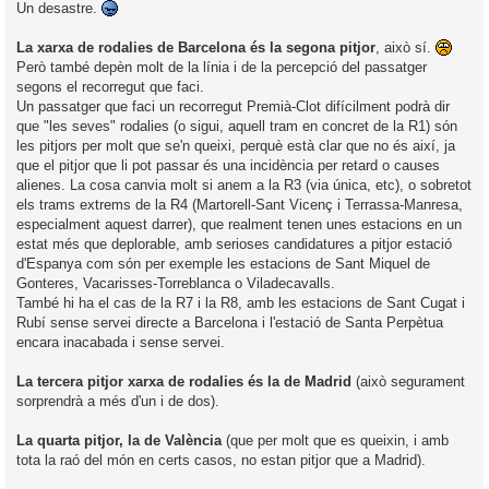
Un desastre.
La xarxa de rodalies de Barcelona és la segona pitjor
, això sí.
Però també depèn molt de la línia i de la percepció del passatger
segons el recorregut que faci.
Un passatger que faci un recorregut Premià-Clot difícilment podrà dir
que "les seves" rodalies (o sigui, aquell tram en concret de la R1) són
les pitjors per molt que se'n queixi, perquè està clar que no és així, ja
que el pitjor que li pot passar és una incidència per retard o causes
alienes. La cosa canvia molt si anem a la R3 (via única, etc), o sobretot
els trams extrems de la R4 (Martorell-Sant Vicenç i Terrassa-Manresa,
especialment aquest darrer), que realment tenen unes estacions en un
estat més que deplorable, amb serioses candidatures a pitjor estació
d'Espanya com són per exemple les estacions de Sant Miquel de
Gonteres, Vacarisses-Torreblanca o Viladecavalls.
També hi ha el cas de la R7 i la R8, amb les estacions de Sant Cugat i
Rubí sense servei directe a Barcelona i l'estació de Santa Perpètua
encara inacabada i sense servei.
La tercera pitjor xarxa de rodalies és la de Madrid
(això segurament
sorprendrà a més d'un i de dos).
La quarta pitjor, la de València
(que per molt que es queixin, i amb
tota la raó del món en certs casos, no estan pitjor que a Madrid).