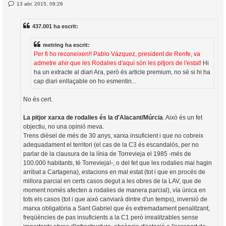
E
13 abr. 2015, 08:26
l
n
’
t
r
i
437.001 ha escrit:
a
d
a
i
metring ha escrit:
c
Per fi ho reconeixen!! Pablo Vázquez, president de Renfe, va
i
admetre ahir que les Rodalies d'aquí són les pitjors de l'estat!
Hi
ha un extracte al diari Ara, però és article premium, no sé si hi ha
cap diari enllaçable on ho esmentin...
No és cert.
La pitjor xarxa de rodalies és la d'Alacant/Múrcia
. Això és un fet
objectiu, no una opinió meva.
Trens dièsel de més de 30 anys, xarxa insuficient i que no cobreix
adequadament el territori (el cas de la C3 és escandalós, per no
parlar de la clausura de la línia de Torrevieja el 1985 -més de
100.000 habitants, té Torrevieja!-, o del fet que les rodalies mai hagin
arribat a Cartagena), estacions en mal estat (tot i que en procés de
millora parcial en certs casos degut a les obres de la LAV, que de
moment només afecten a rodalies de manera parcial), vía única en
tots els casos (tot i que això canviarà dintre d'un temps), inversió de
marxa obligatòria a Sant Gabriel que és extremadament penalitzant,
freqüències de pas insuficients a la C1 però irrealitzables sense