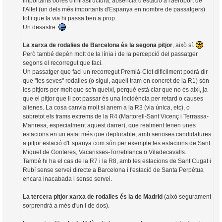
importants obres d'infrastructura, absència d'estació a l'aeroport de
l'Altet (un dels més importants d'Espanya en nombre de passatgers)
tot i que la via hi passa ben a prop...
Un desastre.
La xarxa de rodalies de Barcelona és la segona pitjor
, això sí.
Però també depèn molt de la línia i de la percepció del passatger
segons el recorregut que faci.
Un passatger que faci un recorregut Premià-Clot difícilment podrà dir
que "les seves" rodalies (o sigui, aquell tram en concret de la R1) són
les pitjors per molt que se'n queixi, perquè està clar que no és així, ja
que el pitjor que li pot passar és una incidència per retard o causes
alienes. La cosa canvia molt si anem a la R3 (via única, etc), o
sobretot els trams extrems de la R4 (Martorell-Sant Vicenç i Terrassa-
Manresa, especialment aquest darrer), que realment tenen unes
estacions en un estat més que deplorable, amb serioses candidatures
a pitjor estació d'Espanya com són per exemple les estacions de Sant
Miquel de Gonteres, Vacarisses-Torreblanca o Viladecavalls.
També hi ha el cas de la R7 i la R8, amb les estacions de Sant Cugat i
Rubí sense servei directe a Barcelona i l'estació de Santa Perpètua
encara inacabada i sense servei.
La tercera pitjor xarxa de rodalies és la de Madrid
(això segurament
sorprendrà a més d'un i de dos).