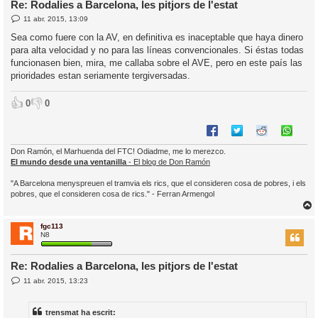
Re: Rodalies a Barcelona, les pitjors de l'estat
E
11 abr. 2015, 13:09
l
n
’
t
Sea como fuere con la AV, en definitiva es inaceptable que haya dinero
r
i
para alta velocidad y no para las líneas convencionales. Si éstas todas
a
d
funcionasen bien, mira, me callaba sobre el AVE, pero en este país las
a
i
prioridades estan seriamente tergiversadas.
c
i
👍
👎
0
0
Don Ramón, el Marhuenda del FTC! Odiadme, me lo merezco.
El mundo desde una ventanilla
- El blog de Don Ramón
"A Barcelona menyspreuen el tramvia els rics, que el consideren cosa de pobres, i els
pobres, que el consideren cosa de rics." - Ferran Armengol
fgc113
r
N8
Re: Rodalies a Barcelona, les pitjors de l'estat
E
11 abr. 2015, 13:23
l
n
’
t
r
i
trensmat ha escrit:
a