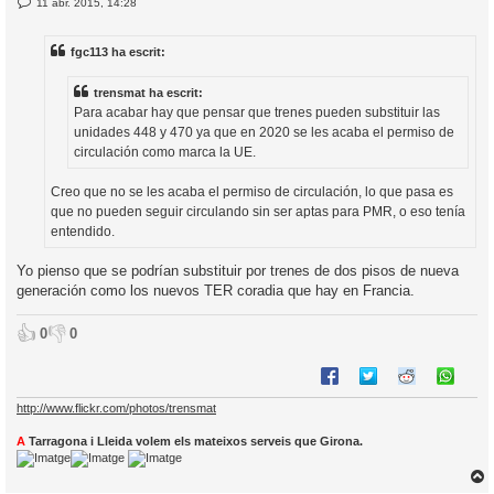
E
11 abr. 2015, 14:28
l
n
’
t
r
i
fgc113 ha escrit:
a
d
a
i
trensmat ha escrit:
c
Para acabar hay que pensar que trenes pueden substituir las
i
unidades 448 y 470 ya que en 2020 se les acaba el permiso de
circulación como marca la UE.
Creo que no se les acaba el permiso de circulación, lo que pasa es
que no pueden seguir circulando sin ser aptas para PMR, o eso tenía
entendido.
Yo pienso que se podrían substituir por trenes de dos pisos de nueva
generación como los nuevos TER coradia que hay en Francia.
👍
👎
0
0
http://www.flickr.com/photos/trensmat
A
Tarragona i Lleida volem els mateixos serveis que Girona.