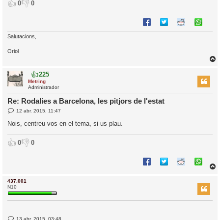
👍
👎
0
0
Salutacions,
Oriol
👍
225
r
Metring
Administrador
Re: Rodalies a Barcelona, les pitjors de l'estat
E
12 abr. 2015, 11:47
l
n
’
t
Nois, centreu-vos en el tema, si us plau.
r
i
a
d
👍
👎
0
0
a
i
c
i
437.001
r
N10
E
13 abr. 2015, 03:48
l