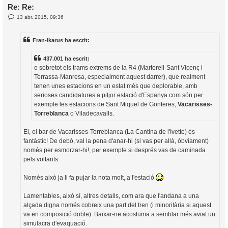
Re: Re:
E
13 abr. 2015, 09:36
l
n
’
t
r
i
Fran-Ikarus ha escrit:
a
d
a
i
437.001 ha escrit:
c
o sobretot els trams extrems de la R4 (Martorell-Sant Vicenç i
i
Terrassa-Manresa, especialment aquest darrer), que realment
tenen unes estacions en un estat més que deplorable, amb
serioses candidatures a pitjor estació d'Espanya com són per
exemple les estacions de Sant Miquel de Gonteres,
Vacarisses-
Torreblanca
o Viladecavalls.
Ei, el bar de Vacarisses-Torreblanca (La Cantina de l'Ivette) és
fantàstic! De debó, val la pena d'anar-hi (si vas per allà, òbviament)
només per esmorzar-hi!, per exemple si després vas de caminada
pels voltants.
Només això ja li fa pujar la nota molt, a l'estació
Lamentables, això sí, altres detalls, com ara que l'andana a una
alçada digna només cobreix una part del tren (i minoritària si aquest
va en composició doble). Baixar-ne acostuma a semblar més aviat un
simulacra d'evaquació.