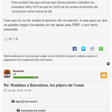
d
Para acabar hay que pensar que trenes pueden substituir las
a
i
unidades 448 y 470 ya que en 2020 se les acaba el permiso de
c
circulación como marca la UE.
i
Creo que no se les acaba el permiso de circulación, lo que pasa es que
no pueden seguir circulando sin ser aptas para PMR, o eso tenía
entendido.
👍
👎
0
0
Metrovalència et recorda que viatjar sense títol de transport validat suposa el
pagament d'un suplement de cent euros.
Renfe451
r
N9
Re: Rodalies a Barcelona, les pitjors de l'estat
E
11 abr. 2015, 14:24
l
n
’
t
r
i
fgc113 ha escrit:
a
d
a
i
trensmat ha escrit: