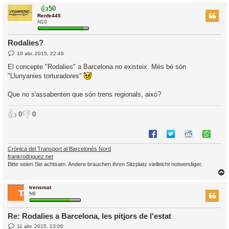
👍
50
r
Renfe445
N10
Rodalies?
l
E
10 abr. 2015, 22:46
’
n
t
i
El concepte "Rodalies" a Barcelona no existeix. Més bé són
r
"Llunyanies torturadores"
a
d
i
a
c
Que no s'assabenten que són trens regionals, això?
i
👍
👎
0
0
Crònica del Transport al Barcelonès Nord
frankrodriguez.net
Bitte seien Sie achtsam. Andere brauchen ihren Sitzplatz vielleicht notwendiger.
trensmat
r
N9
Re: Rodalies a Barcelona, les pitjors de l'estat
E
11 abr. 2015, 13:00
l