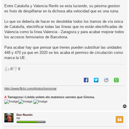
n
’
t
Entre Cataluña y Valencia Renfe se esta luciendo, su pésima gestion
r
i
es fruto de despilfarrar en la dichosa alta velocidad que es una ruina.
a
d
a
i
Lo que se debería de hacer es desdoblar todos los tramos de vía única
c
de Cataluña, electrificar todas las líneas que no están electrificadas de
i
Valencia como la línea Valencia - Zaragoza y para acabar mejorar todos
los accesos ferroviarios de Barcelona.
Para acabar hay que pensar que trenes pueden substituir las unidades
448 y 470 ya que en 2020 se les acaba el permiso de circulación como
marca la UE.
👍
👎
0
0
http://www.flickr.com/photos/trensmat
A
Tarragona i Lleida volem els mateixos serveis que Girona.
Don Ramón
r
N8