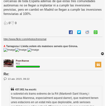
cercanías de toda España ademas de que estas tres comunidades
autónomas no se llegan a implantar ni a cumplir las inversiones
previstas, pero en cambió en Madrid se llegan a cumplir las inversiones
ferroviarias al 100%.
👍
👎
0
0
http://www.flickr.com/photos/trensmat
A
Tarragona i Lleida volem els mateixos serveis que Girona.
Fran-Ikarus
r
N11
Re:
E
13 abr. 2015, 09:22
l
n
’
t
r
i
437.001 ha escrit:
a
d
o sobretot els trams extrems de la R4 (Martorell-Sant Vicenç i
a
i
Terrassa-Manresa, especialment aquest darrer), que realment tenen
c
unes estacions en un estat més que deplorable, amb serioses
i