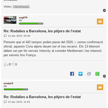
Visiteu:
TRENPASSIÓ
.
sag470
r
N9
Re: Rodalies a Barcelona, les pitjors de l'estat
E
12 abr. 2015, 00:28
l
n
’
t
Pensem que el 442 tampoc poden pasar del 2020, i, sense confirmació
r
i
oficial, aquests Civia alpino deuen ser el seu recanvi. Els 13 bitensió
a
d
deben ser per fer serveis Intercity al corredor Mediterrani i les tritensió
a
i
per serveis fins França.
c
i
👍
👎
0
0
oriolp13
r
N9
Re: Rodalies a Barcelona, les pitjors de l'estat
E
12 abr. 2015, 11:43
l
n
’
t