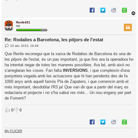
Renfe451
r
N9
Re: Rodalies a Barcelona, les pitjors de l'estat
E
10 abr. 2015, 16:49
l
n
’
t
Que Renfe reconegui que la xarxa de Rodalies de Barcelona és una de
r
i
les pitjors de l'estat, és un pas important, ja que fins ara la operadora ho
a
d
ha intentat negar de totes les maneres possibles. Ara bé, amb això no
a
i
s'arreglaran les coses. Fan falta
INVERSIONS
, i que compleixin d'una
c
punyetera vegada amb les actuacions que hi han pendents des de fa
i
1000 anys amb aquell famós Pla de Zapatero, i que comencin amb el
més important, desdoblar l'R3 ja! Que van dir que a partir del març es
redactaria el projecte i no s'ha sabut res més... Un nou engany per part
de Foment?
👍
👎
0
0
My FLICKR