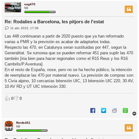
sag470
r
N9
Re: Rodalies a Barcelona, les pitjors de l'estat
E
11 abr. 2015, 17:39
l
n
’
t
Las 448 continuaran a partir de 2020 puesto que ya han reformado
r
i
varias a PMR y la previsión es acabar de adaptarlos todas.
a
d
Respecto las 470, en Catalunya seran sustituidas por 447, segun la
a
i
Generalitat. Se rumorea que se pueden reformar 451 para suplir las 470
c
también [iria bien para hacer regionales como el R15 Reus y los R16
i
Cambrils/P.Aventura].
En el resto de España, nose, pero no se ha hecho público, la intención
de reemplazar las 470 por material nuevo. La previsión de compras son:
5 Civia alpino, 10 cercanías bitensión UIC, 13 bitensión UIC 220, 30 AV,
10 AV RD y UT UIC tritensión 330.
👍
👎
0
0
Renfe451
r
N9