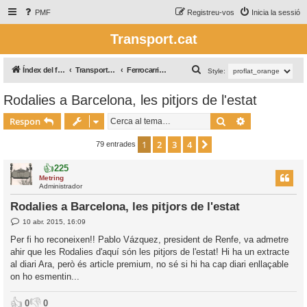
PMF
Registreu-vos
Inicia la sessió
Transport.cat
C
Índex del fòrum
Transport Ferroviari / Transporte Ferroviario
Ferrocarril àrea Barcelona
Style:
e
Rodalies a Barcelona, les pitjors de l'estat
r
Cerca
Cerca avança
c
Respon
a
1
2
3
4
Següent
79 entrades
👍
225
Metring
Administrador
Rodalies a Barcelona, les pitjors de l'estat
E
10 abr. 2015, 16:09
n
t
Per fi ho reconeixen!! Pablo Vázquez, president de Renfe, va admetre
r
ahir que les Rodalies d'aquí són les pitjors de l'estat! Hi ha un extracte
a
d
al diari Ara, però és article premium, no sé si hi ha cap diari enllaçable
a
on ho esmentin...
👍
👎
0
0