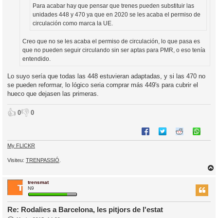
c
Para acabar hay que pensar que trenes pueden substituir las
i
unidades 448 y 470 ya que en 2020 se les acaba el permiso de
circulación como marca la UE.
Creo que no se les acaba el permiso de circulación, lo que pasa es
que no pueden seguir circulando sin ser aptas para PMR, o eso tenía
entendido.
Lo suyo sería que todas las 448 estuvieran adaptadas, y si las 470 no
se pueden reformar, lo lógico seria comprar más 449's para cubrir el
hueco que dejasen las primeras.
👍
👎
0
0
My FLICKR
Visiteu:
TRENPASSIÓ
.
trensmat
r
N9
Re: Rodalies a Barcelona, les pitjors de l'estat