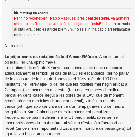
n
’
t
r
i
metring ha escrit:
a
d
Per fi ho reconeixen!! Pablo Vázquez, president de Renfe, va admetre
a
i
ahir que les Rodalies d'aquí són les pitjors de l'estat!
Hi ha un extracte
c
al diari Ara, però és article premium, no sé si hi ha cap diari enllaçable
i
on ho esmentin...
No és cert.
La pitjor xarxa de rodalies és la d'Alacant/Múrcia
. Això és un fet
objectiu, no una opinió meva.
Trens dièsel de més de 30 anys, xarxa insuficient i que no cobreix
adequadament el territori (el cas de la C3 és escandalós, per no parlar
de la clausura de la línia de Torrevieja el 1985 -més de 100.000
habitants, té Torrevieja!-, o del fet que les rodalies mai hagin arribat a
Cartagena), estacions en mal estat (tot i que en procés de millora
parcial en certs casos degut a les obres de la LAV, que de moment
només afecten a rodalies de manera parcial), vía única en tots els
casos (tot i que això canviarà dintre d'un temps), inversió de marxa
obligatòria a Sant Gabriel que és extremadament penalitzant,
freqüències de pas insuficients a la C1 però irrealitzables sense
importants obres d'infrastructura, absència d'estació a l'aeroport de
l'Altet (un dels més importants d'Espanya en nombre de passatgers) tot
i que la via hi passa ben a prop...