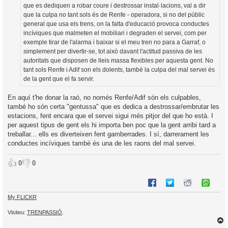
que es dediquen a robar coure i destrossar instal·lacions, val a dir
que la culpa no tant sols és de Renfe - operadora, si no del públic
general que usa els trens, on la falta d'educació provoca conductes
incíviques que malmeten el mobiliari i degraden el servei, com per
exemple tirar de l'alarma i baixar si el meu tren no para a Garraf, o
simplement per divertir-se, tot això davant l'actitud passiva de les
autoritats que disposen de lleis massa flexibles per aquesta gent. No
tant sols Renfe i Adif son els dolents, també la culpa del mal servei és
de la gent que el fa servir.
En aquí t'he donar la raó, no només Renfe/Adif són els culpables,
també ho són certa "gentussa" que es dedica a destrossar/embrutar les
estacions, fent encara que el servei sigui més pitjor del que ho està. I
per aquest tipus de gent els hi importa ben poc que la gent arribi tard a
treballar... ells es diverteixen fent gamberrades. I sí, darrerament les
conductes incíviques també és una de les raons del mal servei.
👍
👎
0
0
My FLICKR
Visiteu:
TRENPASSIÓ
.