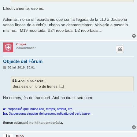
Efectivamente, eso es.
Además, no sé si recordaréis que con la llegada de la L10 a Badalona
varias líneas de autobús urbano se desmantelaron. Volvería a pasar lo
mismo... M19 recortada, B24 recortada, B2 recortada....
Guigui
Administrador
Objecte del Fòrum
E
02 jul. 2019, 15:01
n
t
r
Aeduh ha escrit:
a
d
Será este un foro de trenes, [...]
a
No només, és de transport. Així ho diu el seu nom.
a
: Preposició que indica lloc, temps, atribut, etc.
ha
: 3a persona singular del present indicatiu del verb
haver
Sense educació no hi ha democràcia.
m.h.t.