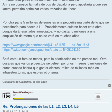
Ah, y no conozco la malla de bus de Badalona pero apostaría a que ese
lateral permitirá optimizar varios trazados de líneas.
Por otra parte 5 millones de euros es una pequeñísima parte de lo que se
necesitaría para hacer la L1. Probablemente quieran hacer esta obra
porque dará resultados inmediatos, y no gastar 5 millones a una
ampliación de metro que no se verá en muchos años.
https://www.google.com/maps/@41.4511551 ... a=!3m1!1e3
https://twitter.com/jarcospuentes/statu ... 5405191169
Será este un foro de trenes, pero la priorización no me parece mal. Otra
cosa es que varios proyectos se peleen por unos míseros 5 millones de
euros cuando habría que gastar cientos, miles de millones más en
infraestructuras, que eso es otro tema.
Ciutadans de Catalunya, ja soc aquí!
DavidVazGuijarro
N5
Re: Prolongaciones de las L1, L2, L3, L4, L5
E
02 jul. 2019, 14:11