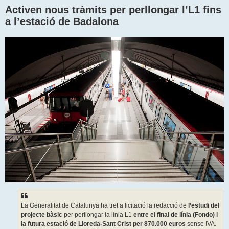
a
Activen nous tràmits per perllongar l’L1 fins
d
a
a l’estació de Badalona
La Generalitat de Catalunya ha tret a licitació la redacció de
l’estudi del
projecte bàsic
per perllongar la línia L1
entre el final de línia (Fondo) i
la futura estació de Lloreda-Sant Crist per 870.000 euros
sense IVA.