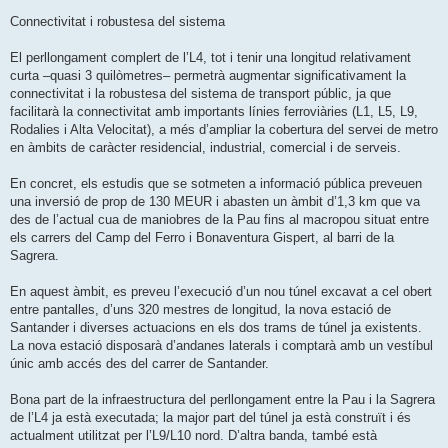
Connectivitat i robustesa del sistema
El perllongament complert de l’L4, tot i tenir una longitud relativament
curta –quasi 3 quilòmetres– permetrà augmentar significativament la
connectivitat i la robustesa del sistema de transport públic, ja que
facilitarà la connectivitat amb importants línies ferroviàries (L1, L5, L9,
Rodalies i Alta Velocitat), a més d’ampliar la cobertura del servei de metro
en àmbits de caràcter residencial, industrial, comercial i de serveis.
En concret, els estudis que se sotmeten a informació pública preveuen
una inversió de prop de 130 MEUR i abasten un àmbit d’1,3 km que va
des de l’actual cua de maniobres de la Pau fins al macropou situat entre
els carrers del Camp del Ferro i Bonaventura Gispert, al barri de la
Sagrera.
En aquest àmbit, es preveu l’execució d’un nou túnel excavat a cel obert
entre pantalles, d’uns 320 mestres de longitud, la nova estació de
Santander i diverses actuacions en els dos trams de túnel ja existents.
La nova estació disposarà d’andanes laterals i comptarà amb un vestíbul
únic amb accés des del carrer de Santander.
Bona part de la infraestructura del perllongament entre la Pau i la Sagrera
de l’L4 ja està executada; la major part del túnel ja està construït i és
actualment utilitzat per l’L9/L10 nord. D’altra banda, també està