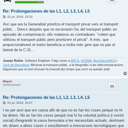
Re: Prolongaciones de las L1, L2, L3, L4, L5
E
01 jul. 2019, 15:20
n
t
Així que ara la Generalitat prioritza el transport privat vers el transport
r
públic... Doncs després que no recomanin l'ús del transport públic en
a
d
episodis de contaminació, ells mateixos es contradiuen: "volem que
a
utilitzeu el transport públic però prioritzem el privat". A més, que
proporcionalment el metro beneficia a molta més gent que no pas el
lateral de la C-31...
Juanjo Rubio
. Software Engineer. Faig coses a
ARCA
,
ACEMA
,
BusClàssicBCN
i
Jove de Barcelona
. Aficionat al transport públic, a la fotografia i a les telecomunicacions.
Diguéssim que el nom d'usuari fa
(mooolt de)
temps que se'm va quedar petit.
Miquel
Administrador
Re: Prolongaciones de las L1, L2, L3, L4, L5
E
01 jul. 2019, 16:07
n
t
I es per això que em cansa allò de que no es fan les coses perquè no hi
r
ha diners. No es fan les coses perquè mai hi ha voluntat política (i sovint
a
d
social) d'engrandir la xarxa ferroviària a les necessitats actuals, destinant
a
els diners a altres coses o senzillament a innovacions tecnològiques que