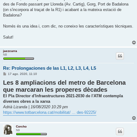
d
des de Fondo passant per Lloreda (Av. Cartig), Gorg, Port de Badalona
a
(on s'incorpora al traçat de la R1) i acabant a la mateixa estació de
Badalona?
Només és una idea i, com dic, no coneixo les característiques tècniques.
Salut!
jaezcurra
N8
Re: Prolongaciones de las L1, L2, L3, L4, L5
E
17 ago. 2020, 11:10
n
Les 8 ampliacions del metro de Barcelona
t
r
que marcaran les properes dècades
a
d
El Pla Director d'Infraestructures 2021-2030 de l'ATM contempla
a
diverses obres a la xarxa
Adrià Lizanda | 16/08/2020 10:29 pm
https://www.totbarcelona.cat/mobilitat/ ... des-92225/
Corcho
N9