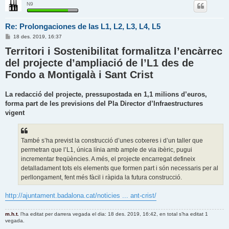
N9
Re: Prolongaciones de las L1, L2, L3, L4, L5
E
18 des. 2019, 16:37
n
Territori i Sostenibilitat formalitza l’encàrrec
t
r
del projecte d’ampliació de l’L1 des de
a
d
Fondo a Montigalà i Sant Crist
a
La redacció del projecte, pressupostada en 1,1 milions d’euros,
forma part de les previsions del Pla Director d’Infraestructures
vigent
També s’ha previst la construcció d’unes cotxeres i d’un taller que
permetran que l’L1, única línia amb ample de via ibèric, pugui
incrementar freqüències. A més, el projecte encarregat defineix
detalladament tots els elements que formen part i són necessaris per al
perllongament, fent més fàcil i ràpida la futura construcció.
http://ajuntament.badalona.cat/noticies ... ant-crist/
m.h.t.
l’ha editat per darrera vegada el dia: 18 des. 2019, 16:42, en total s’ha editat 1
vegada.