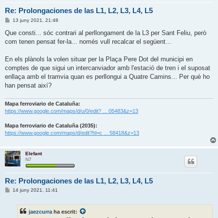
Re: Prolongaciones de las L1, L2, L3, L4, L5
E
13 juny 2021, 21:48
n
t
Que consti... sóc contrari al perllongament de la L3 per Sant Feliu, però
r
com tenen pensat fer-la... només vull recalcar el següent...
a
d
a
En els plànols la volen situar per la Plaça Pere Dot del municipi en
comptes de que sigui un intercanviador amb l'estació de tren i el suposat
enllaça amb el tramvia quan es perllongui a Quatre Camins... Per què ho
han pensat així?
Mapa ferroviario de Cataluña:
https://www.google.com/maps/d/u/0/edit? ... 05483&z=13
Mapa ferroviario de Cataluña (2035):
https://www.google.com/maps/d/edit?hl=c ... 58418&z=13
Elefant
N7
Re: Prolongaciones de las L1, L2, L3, L4, L5
E
14 juny 2021, 11:41
n
t
r
jaezcurra
ha escrit:
a