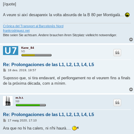
[/quote]
A veure si així desapareix la volta absurda de la B 80 per Montigalà…
Crònica del Transport al Barcelonès Nord
frankrodriguez.net
Bitte seien Sie achtsam. Andere brauchen ihren Sitzplatz vielleicht notwendiger.
Kane_84
N5
Re: Prolongaciones de las L1, L2, L3, L4, L5
E
18 des. 2019, 19:57
n
t
Suposso que, si tira endavant, el perllongament no el veurem fins a finals
r
de la próxima década, com a mínim.
a
d
a
m.h.t.
N9
Re: Prolongaciones de las L1, L2, L3, L4, L5
E
17 maig 2020, 17:10
n
t
Ara que no hi ha calers, ni n'hi haurà....
r