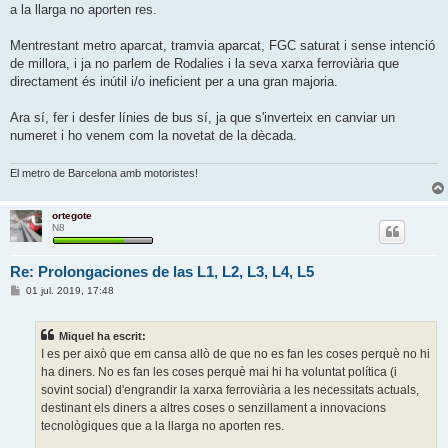
a la llarga no aporten res.
Mentrestant metro aparcat, tramvia aparcat, FGC saturat i sense intenció
de millora, i ja no parlem de Rodalies i la seva xarxa ferroviària que
directament és inútil i/o ineficient per a una gran majoria.
Ara sí, fer i desfer línies de bus sí, ja que s'inverteix en canviar un
numeret i ho venem com la novetat de la dècada.
El metro de Barcelona amb motoristes!
ortegote
N8
Re: Prolongaciones de las L1, L2, L3, L4, L5
E
01 jul. 2019, 17:48
n
t
r
Miquel ha escrit:
a
d
I es per això que em cansa allò de que no es fan les coses perquè no hi
a
ha diners. No es fan les coses perquè mai hi ha voluntat política (i
sovint social) d'engrandir la xarxa ferroviària a les necessitats actuals,
destinant els diners a altres coses o senzillament a innovacions
tecnològiques que a la llarga no aporten res.