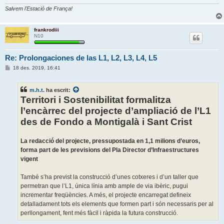
Salvem l'Estació de França!
frankrodiii
N10
Re: Prolongaciones de las L1, L2, L3, L4, L5
E
18 des. 2019, 16:41
n
t
r
m.h.t.
ha escrit:
a
d
Territori i Sostenibilitat formalitza
a
l’encàrrec del projecte d’ampliació de l’L1
des de Fondo a Montigalà i Sant Crist
La redacció del projecte, pressupostada en 1,1 milions d’euros,
forma part de les previsions del Pla Director d’Infraestructures
vigent
També s’ha previst la construcció d’unes cotxeres i d’un taller que
permetran que l’L1, única línia amb ample de via ibèric, pugui
incrementar freqüències. A més, el projecte encarregat defineix
detalladament tots els elements que formen part i són necessaris per al
perllongament, fent més fàcil i ràpida la futura construcció.