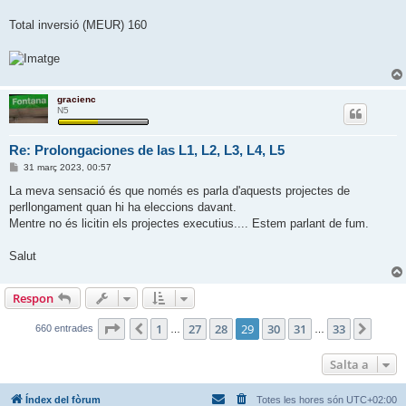
Total inversió (MEUR) 160
gracienc
N5
Re: Prolongaciones de las L1, L2, L3, L4, L5
E
31 març 2023, 00:57
n
t
La meva sensació és que només es parla d'aquests projectes de
r
perllongament quan hi ha eleccions davant.
a
d
Mentre no és licitin els projectes executius.... Estem parlant de fum.
a
Salut
Respon
Pàgina
29
de
33
1
27
28
29
30
31
33
Anterior
Següe
660 entrades
…
…
Salta a
Índex del fòrum
Totes les hores són
UTC+02:00