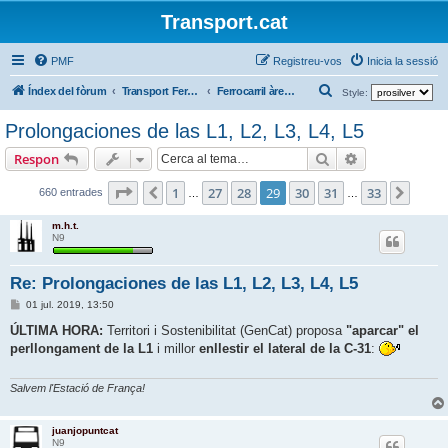
Transport.cat
PMF
Registreu-vos
Inicia la sessió
C
Índex del fòrum
Transport Ferroviari / Transporte Ferroviario
Ferrocarril àrea Barcelona
Style:
e
Prolongaciones de las L1, L2, L3, L4, L5
r
Cerca
Cerca avança
Respon
c
a
Pàgina
29
de
33
1
27
28
29
30
31
33
Anterior
Següe
660 entrades
…
…
m.h.t.
N9
Re: Prolongaciones de las L1, L2, L3, L4, L5
E
01 jul. 2019, 13:50
n
t
ÚLTIMA HORA:
Territori i Sostenibilitat (GenCat) proposa
"aparcar" el
r
perllongament de la L1
i millor
enllestir el lateral de la C-31
:
a
d
a
Salvem l'Estació de França!
juanjopuntcat
N9