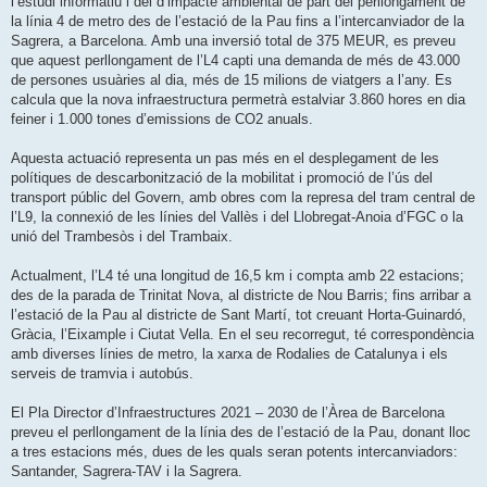
l’estudi informatiu i del d’impacte ambiental de part del perllongament de
la línia 4 de metro des de l’estació de la Pau fins a l’intercanviador de la
Sagrera, a Barcelona. Amb una inversió total de 375 MEUR, es preveu
que aquest perllongament de l’L4 capti una demanda de més de 43.000
de persones usuàries al dia, més de 15 milions de viatgers a l’any. Es
calcula que la nova infraestructura permetrà estalviar 3.860 hores en dia
feiner i 1.000 tones d’emissions de CO2 anuals.
Aquesta actuació representa un pas més en el desplegament de les
polítiques de descarbonització de la mobilitat i promoció de l’ús del
transport públic del Govern, amb obres com la represa del tram central de
l’L9, la connexió de les línies del Vallès i del Llobregat-Anoia d’FGC o la
unió del Trambesòs i del Trambaix.
Actualment, l’L4 té una longitud de 16,5 km i compta amb 22 estacions;
des de la parada de Trinitat Nova, al districte de Nou Barris; fins arribar a
l’estació de la Pau al districte de Sant Martí, tot creuant Horta-Guinardó,
Gràcia, l’Eixample i Ciutat Vella. En el seu recorregut, té correspondència
amb diverses línies de metro, la xarxa de Rodalies de Catalunya i els
serveis de tramvia i autobús.
El Pla Director d’Infraestructures 2021 – 2030 de l’Àrea de Barcelona
preveu el perllongament de la línia des de l’estació de la Pau, donant lloc
a tres estacions més, dues de les quals seran potents intercanviadors:
Santander, Sagrera-TAV i la Sagrera.