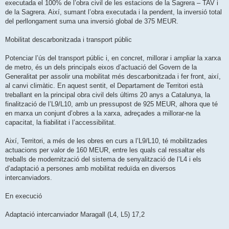
executada el 100% de l’obra civil de les estacions de la Sagrera – TAV i
de la Sagrera. Així, sumant l’obra executada i la pendent, la inversió total
del perllongament suma una inversió global de 375 MEUR.
Mobilitat descarbonitzada i transport públic
Potenciar l’ús del transport públic i, en concret, millorar i ampliar la xarxa
de metro, és un dels principals eixos d’actuació del Govern de la
Generalitat per assolir una mobilitat més descarbonitzada i fer front, així,
al canvi climàtic. En aquest sentit, el Departament de Territori està
treballant en la principal obra civil dels últims 20 anys a Catalunya, la
finalització de l’L9/L10, amb un pressupost de 925 MEUR, alhora que té
en marxa un conjunt d’obres a la xarxa, adreçades a millorar-ne la
capacitat, la fiabilitat i l’accessibilitat.
Així, Territori, a més de les obres en curs a l’L9/L10, té mobilitzades
actuacions per valor de 160 MEUR, entre les quals cal ressaltar els
treballs de modernització del sistema de senyalització de l’L4 i els
d’adaptació a persones amb mobilitat reduïda en diversos
intercanviadors.
En execució
Adaptació intercanviador Maragall (L4, L5) 17,2