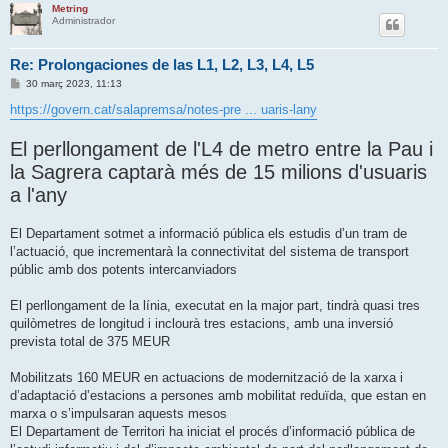
Metring
Administrador
Re: Prolongaciones de las L1, L2, L3, L4, L5
E
30 març 2023, 11:13
n
t
https://govern.cat/salapremsa/notes-pre ... uaris-lany
r
a
d
El perllongament de l'L4 de metro entre la Pau i
a
la Sagrera captarà més de 15 milions d'usuaris
a l'any
El Departament sotmet a informació pública els estudis d’un tram de
l’actuació, que incrementarà la connectivitat del sistema de transport
públic amb dos potents intercanviadors
El perllongament de la línia, executat en la major part, tindrà quasi tres
quilòmetres de longitud i inclourà tres estacions, amb una inversió
prevista total de 375 MEUR
Mobilitzats 160 MEUR en actuacions de modernització de la xarxa i
d’adaptació d’estacions a persones amb mobilitat reduïda, que estan en
marxa o s’impulsaran aquests mesos
El Departament de Territori ha iniciat el procés d’informació pública de