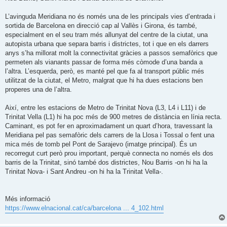
L’avinguda Meridiana no és només una de les principals vies d’entrada i
sortida de Barcelona en direcció cap al Vallès i Girona, és també,
especialment en el seu tram més allunyat del centre de la ciutat, una
autopista urbana que separa barris i districtes, tot i que en els darrers
anys s’ha millorat molt la connectivitat gràcies a passos semafòrics que
permeten als vianants passar de forma més còmode d’una banda a
l’altra. L’esquerda, però, es manté pel que fa al transport públic més
utilitzat de la ciutat, el Metro, malgrat que hi ha dues estacions ben
properes una de l’altra.
Així, entre les estacions de Metro de Trinitat Nova (L3, L4 i L11) i de
Trinitat Vella (L1) hi ha poc més de 900 metres de distància en línia recta.
Caminant, es pot fer en aproximadament un quart d’hora, travessant la
Meridiana pel pas semafòric dels carrers de la Llosa i Tossal o fent una
mica més de tomb pel Pont de Sarajevo (imatge principal). És un
recorregut curt però prou important, perquè connecta no només els dos
barris de la Trinitat, sinó també dos districtes, Nou Barris -on hi ha la
Trinitat Nova- i Sant Andreu -on hi ha la Trinitat Vella-.
Més informació
https://www.elnacional.cat/ca/barcelona ... 4_102.html