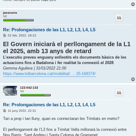
jaezcurra
N8
Re: Prolongaciones de las L1, L2, L3, L4, L5
E
01 feb. 2022, 18:13
n
El Govern iniciarà el perllongament de la L1
t
r
el 2025, amb 13 anys de retard
a
d
L’executiu preveu enguany enllestits els documents bàsics de les
a
actuacions fins a Badalona i fer realitat la connexió el 2028
Gemma Aguilera | 31/01/2022 21:00
https://www.totbarcelona.cat/mobilitat/ ... 25-168374/
122-042-132
N9
Re: Prolongaciones de las L1, L2, L3, L4, L5
E
11 juny 2022, 22:31
n
t
Tan a prop i tan lluny, quan es connectaran les Trinitats en metro?
r
a
d
El perllongament de l’L3 fins a Trinitat Vella millorarà la connexió entre
a
Nou Barris, Sant Andreu i Santa Coloma de Gramenet