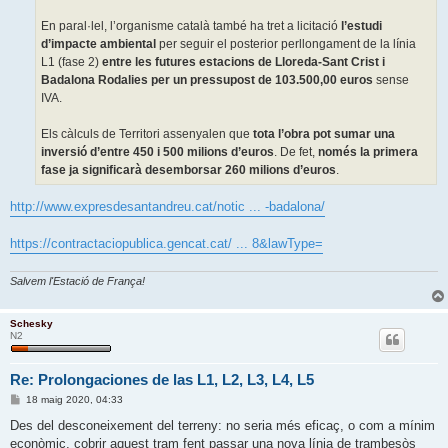
En paral·lel, l’organisme català també ha tret a licitació
l’estudi
d’impacte ambiental
per seguir el posterior perllongament de la línia
L1 (fase 2)
entre les futures estacions de Lloreda-Sant Crist i
Badalona Rodalies per un pressupost de 103.500,00 euros
sense
IVA.
Els càlculs de Territori assenyalen que
tota l’obra pot sumar una
inversió d’entre 450 i 500 milions d’euros
. De fet,
només la primera
fase ja significarà desemborsar 260 milions d’euros
.
http://www.expresdesantandreu.cat/notic ... -badalona/
https://contractaciopublica.gencat.cat/ ... 8&lawType=
Salvem l'Estació de França!
Schesky
N2
Re: Prolongaciones de las L1, L2, L3, L4, L5
E
18 maig 2020, 04:33
n
t
Des del desconeixement del terreny: no seria més eficaç, o com a mínim
r
econòmic, cobrir aquest tram fent passar una nova línia de trambesòs
a