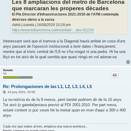
d
Les 8 ampliacions del metro de Barcelona
a
que marcaran les properes dècades
El Pla Director d'Infraestructures 2021-2030 de l'ATM contempla
diverses obres a la xarxa
Adrià Lizanda | 16/08/2020 10:29 pm
https://www.totbarcelona.cat/mobilitat/ ... des-92225/
Interessant serà que el tramvia a la Diagonal haurà arribat en cosa d'uns
anys passant de l'oposició institucional a tenir dates i finançament,
mentre que al tronc central de l'L9 no s'ha mogut ni una pedra. Hi ha una
lliçó en tot això de la qual sembla que quasi ningú en vol adonar-se.
Sanato
N6
Re: Prolongaciones de las L1, L2, L3, L4, L5
E
14 juny 2021, 22:08
n
t
La no-notícia és de fa 8 mesos, però també podríem dir de fa 15 anys.
r
Tot això (o gairebé)estava previst al PDI 2001-2010. Per part meva,
a
d
estaré content si puc veure fet la meitat quan en mori d'aquí a 300 o 400
a
anys
Cada vez que subes al tren, empieza una nueva aventura...
Renfe: siempre se puede viajar peor