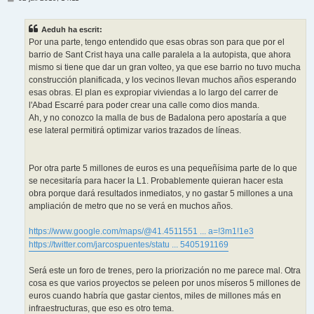
n
t
r
Aeduh ha escrit:
a
d
Por una parte, tengo entendido que esas obras son para que por el
a
barrio de Sant Crist haya una calle paralela a la autopista, que ahora
mismo si tiene que dar un gran volteo, ya que ese barrio no tuvo mucha
construcción planificada, y los vecinos llevan muchos años esperando
esas obras. El plan es expropiar viviendas a lo largo del carrer de
l'Abad Escarré para poder crear una calle como dios manda.
Ah, y no conozco la malla de bus de Badalona pero apostaría a que
ese lateral permitirá optimizar varios trazados de líneas.
Por otra parte 5 millones de euros es una pequeñísima parte de lo que
se necesitaría para hacer la L1. Probablemente quieran hacer esta
obra porque dará resultados inmediatos, y no gastar 5 millones a una
ampliación de metro que no se verá en muchos años.
https://www.google.com/maps/@41.4511551 ... a=!3m1!1e3
https://twitter.com/jarcospuentes/statu ... 5405191169
Será este un foro de trenes, pero la priorización no me parece mal. Otra
cosa es que varios proyectos se peleen por unos míseros 5 millones de
euros cuando habría que gastar cientos, miles de millones más en
infraestructuras, que eso es otro tema.