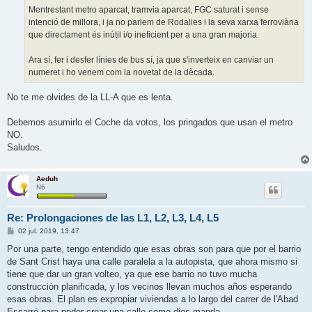
Mentrestant metro aparcat, tramvia aparcat, FGC saturat i sense
intenció de millora, i ja no parlem de Rodalies i la seva xarxa ferroviària
que directament és inútil i/o ineficient per a una gran majoria.
Ara sí, fer i desfer línies de bus sí, ja que s'inverteix en canviar un
numeret i ho venem com la novetat de la dècada.
No te me olvides de la LL-A que es lenta.
Debemos asumirlo el Coche da votos, los pringados que usan el metro
NO.
Saludos.
Aeduh
N6
Re: Prolongaciones de las L1, L2, L3, L4, L5
E
02 jul. 2019, 13:47
n
t
Por una parte, tengo entendido que esas obras son para que por el barrio
r
de Sant Crist haya una calle paralela a la autopista, que ahora mismo si
a
d
tiene que dar un gran volteo, ya que ese barrio no tuvo mucha
a
construcción planificada, y los vecinos llevan muchos años esperando
esas obras. El plan es expropiar viviendas a lo largo del carrer de l'Abad
Escarré para poder crear una calle como dios manda.