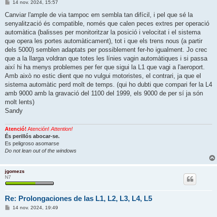
E
14 nov. 2024, 15:57
n
t
Canviar l'ample de via tampoc em sembla tan difícil, i pel que sé la
r
senyalització és compatible, només que calen peces extres per operació
a
d
automàtica (balisses per monitoritzar la posició i velocitat i el sistema
a
que opera les portes automàticament), tot i que els trens nous (a partir
dels 5000) semblen adaptats per possiblement fer-ho igualment. Jo crec
que a la llarga voldran que totes les línies vagin automàtiques i si passa
així hi ha menys problemes per fer que sigui la L1 que vagi a l'aeroport.
Amb això no estic dient que no vulgui motoristes, el contrari, ja que el
sistema automàtic perd molt de temps. (qui ho dubti que compari fer la L4
amb 9000 amb la gravació del 1100 del 1999, els 9000 de per sí ja són
molt lents)
Sandy
Atenció!
Atención!
Attention!
És perillós abocar-se.
Es peligroso asomarse
Do not lean out of the windows
jgomezs
N7
Re: Prolongaciones de las L1, L2, L3, L4, L5
E
14 nov. 2024, 19:49
n