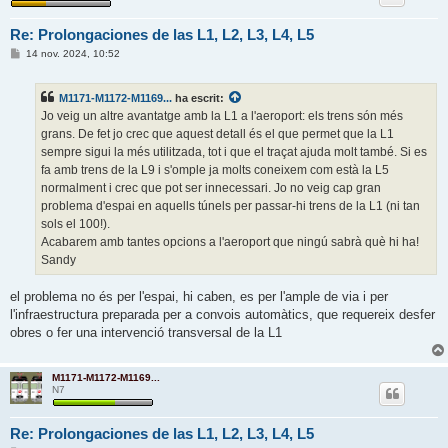
Re: Prolongaciones de las L1, L2, L3, L4, L5
E
14 nov. 2024, 10:52
n
t
r
M1171-M1172-M1169...
ha escrit:
a
d
Jo veig un altre avantatge amb la L1 a l'aeroport: els trens són més
a
grans. De fet jo crec que aquest detall és el que permet que la L1
sempre sigui la més utilitzada, tot i que el traçat ajuda molt també. Si es
fa amb trens de la L9 i s'omple ja molts coneixem com està la L5
normalment i crec que pot ser innecessari. Jo no veig cap gran
problema d'espai en aquells túnels per passar-hi trens de la L1 (ni tan
sols el 100!).
Acabarem amb tantes opcions a l'aeroport que ningú sabrà què hi ha!
Sandy
el problema no és per l'espai, hi caben, es per l'ample de via i per
l'infraestructura preparada per a convois automàtics, que requereix desfer
obres o fer una intervenció transversal de la L1
M1171-M1172-M1169...
N7
Re: Prolongaciones de las L1, L2, L3, L4, L5