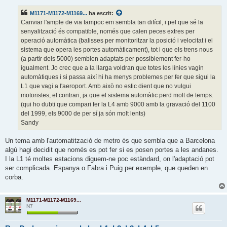
t
r
M1171-M1172-M1169...
ha escrit:
a
d
Canviar l'ample de via tampoc em sembla tan difícil, i pel que sé la
a
senyalització és compatible, només que calen peces extres per
operació automàtica (balisses per monitoritzar la posició i velocitat i el
sistema que opera les portes automàticament), tot i que els trens nous
(a partir dels 5000) semblen adaptats per possiblement fer-ho
igualment. Jo crec que a la llarga voldran que totes les línies vagin
automàtiques i si passa així hi ha menys problemes per fer que sigui la
L1 que vagi a l'aeroport. Amb això no estic dient que no vulgui
motoristes, el contrari, ja que el sistema automàtic perd molt de temps.
(qui ho dubti que compari fer la L4 amb 9000 amb la gravació del 1100
del 1999, els 9000 de per sí ja són molt lents)
Sandy
Un tema amb l'automatització de metro és que sembla que a Barcelona
algú hagi decidit que només es pot fer si es posen portes a les andanes.
I la L1 té moltes estacions diguem-ne poc estàndard, on l'adaptació pot
ser complicada. Espanya o Fabra i Puig per exemple, que queden en
corba.
M1171-M1172-M1169...
N7