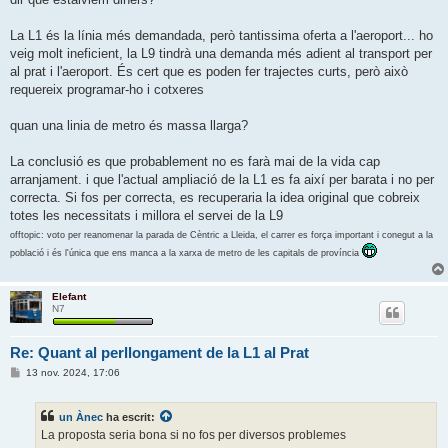
La L1 és la línia més demandada, però tantissima oferta a l'aeroport... ho
veig molt ineficient, la L9 tindrà una demanda més adient al transport per
al prat i l'aeroport. És cert que es poden fer trajectes curts, però això
requereix programar-ho i cotxeres
quan una linia de metro és massa llarga?
La conclusió es que probablement no es farà mai de la vida cap
arranjament. i que l'actual ampliació de la L1 es fa així per barata i no per
correcta. Si fos per correcta, es recuperaria la idea original que cobreix
totes les necessitats i millora el servei de la L9
offtopic: voto per reanomenar la parada de Cèntric a Lleida, el carrer es força important i conegut a la
població i és l'única que ens manca a la xarxa de metro de les capitals de província
Elefant
N7
Re: Quant al perllongament de la L1 al Prat
E
13 nov. 2024, 17:06
n
t
r
un Ànec
ha escrit:
a
d
La proposta seria bona si no fos per diversos problemes
a