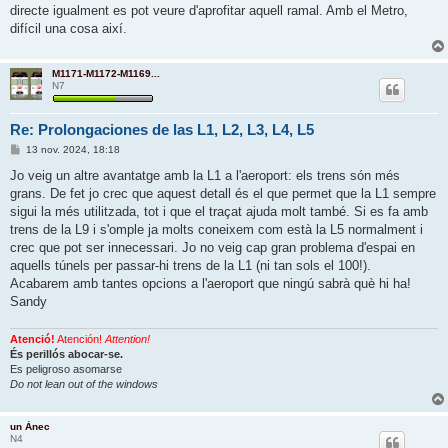
directe igualment es pot veure d'aprofitar aquell ramal. Amb el Metro,
difícil una cosa així.
M1171-M1172-M1169...
N7
Re: Prolongaciones de las L1, L2, L3, L4, L5
E
13 nov. 2024, 18:18
n
t
Jo veig un altre avantatge amb la L1 a l'aeroport: els trens són més
r
grans. De fet jo crec que aquest detall és el que permet que la L1 sempre
a
d
sigui la més utilitzada, tot i que el traçat ajuda molt també. Si es fa amb
a
trens de la L9 i s'omple ja molts coneixem com està la L5 normalment i
crec que pot ser innecessari. Jo no veig cap gran problema d'espai en
aquells túnels per passar-hi trens de la L1 (ni tan sols el 100!).
Acabarem amb tantes opcions a l'aeroport que ningú sabrà què hi ha!
Sandy
Atenció!
Atención!
Attention!
És perillós abocar-se.
Es peligroso asomarse
Do not lean out of the windows
un Ànec
N4