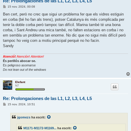
Re: Prolongaciones de las L1, L2, L3, L4, L5
E
15 nov. 2024, 00:08
n
t
Ben cert, però no crec que sigui un problema fer que els vidres estiguin
r
en corba (bé ho fan als trens), potser Catalunya és més complicada per
a
d
tenir la doble corba però tampoc tan difícil. Marina també té una bona
a
corba, i Sant Andreu una mica també, no falten estacions en corba i no
em sembla un problema tan enorme. No dic que no sigui més difícil però
tampoc ho veig com a motiu principal perquè no ho facin.
Sandy
Atenció!
Atención!
Attention!
És perillós abocar-se.
Es peligroso asomarse
Do not lean out of the windows
Elefant
N7
Re: Prolongaciones de las L1, L2, L3, L4, L5
E
15 nov. 2024, 10:51
n
t
r
jgomezs
ha escrit:
a
d
a
M1171-M1172-M1169...
ha escrit: