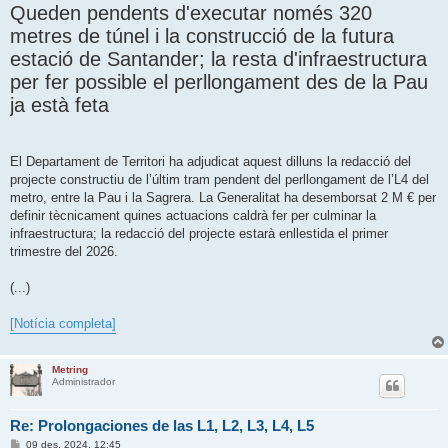
Queden pendents d'executar només 320
metres de túnel i la construcció de la futura
estació de Santander; la resta d'infraestructura
per fer possible el perllongament des de la Pau
ja està feta
El Departament de Territori ha adjudicat aquest dilluns la redacció del
projecte constructiu de l’últim tram pendent del perllongament de l’L4 del
metro, entre la Pau i la Sagrera. La Generalitat ha desemborsat 2 M € per
definir tècnicament quines actuacions caldrà fer per culminar la
infraestructura; la redacció del projecte estarà enllestida el primer
trimestre del 2026.
(...)
[Notícia completa]
Metring
Administrador
Re: Prolongaciones de las L1, L2, L3, L4, L5
E
09 des. 2024, 12:45