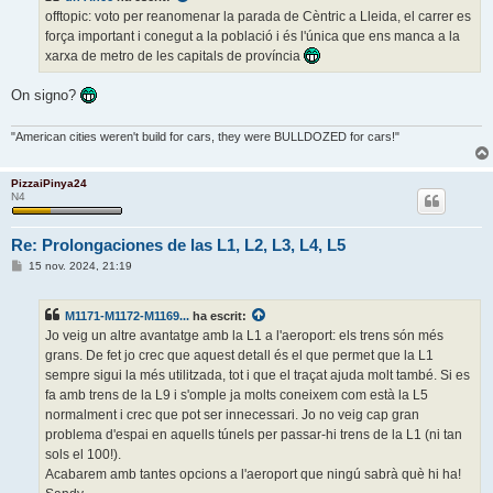
offtopic: voto per reanomenar la parada de Cèntric a Lleida, el carrer es
força important i conegut a la població i és l'única que ens manca a la
xarxa de metro de les capitals de província
On signo?
"American cities weren't build for cars, they were BULLDOZED for cars!"
PizzaiPinya24
N4
Re: Prolongaciones de las L1, L2, L3, L4, L5
E
15 nov. 2024, 21:19
n
t
r
M1171-M1172-M1169...
ha escrit:
a
d
Jo veig un altre avantatge amb la L1 a l'aeroport: els trens són més
a
grans. De fet jo crec que aquest detall és el que permet que la L1
sempre sigui la més utilitzada, tot i que el traçat ajuda molt també. Si es
fa amb trens de la L9 i s'omple ja molts coneixem com està la L5
normalment i crec que pot ser innecessari. Jo no veig cap gran
problema d'espai en aquells túnels per passar-hi trens de la L1 (ni tan
sols el 100!).
Acabarem amb tantes opcions a l'aeroport que ningú sabrà què hi ha!