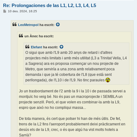
Re: Prolongaciones de las L1, L2, L3, L4, L5
E
10 des. 2024, 16:25
n
t
r
LeoMetropol
ha escrit:
a
d
a
un Ànec ha escrit:
Elefant
ha escrit:
O sigui que amb l'L9 amb 20 anys de retard i d'altres
projectes més limitats i amb més utilitat (L3 a Trinitat Vella, L4
a Sagrera) ara es proposa començar un nou projecte de
Metro, que serviría a una zona amb relativament poca
demanda i que ja té cobertura de l'L8 (que està sent
perllongada), de l'L10 i de l'L9. No tinc paraules
Jo un trasbordament de l'2 amb la 9 i la 10 i de passada servei a
montjuïc ho veig bé. No és pas un macroprojecte i SEMBLA un
projecte senzill. Però, el que volen es combinar-la amb la L9,
espro que això no ho compliqui massa...
De tota manera, és cert que potser hi han de més útils. De fet,
trens de la L2 fins l'aeroport probablement deixi pràcticament en
desús els de la L9, crec, o és que algú ha vist molts hotels a
Sarrià?