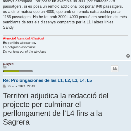
menys carregada. Per posar un exemple un 3000 pot carregar 778
passatgers, si es posa un remolc addicional pot portar 948 passatgers,
és a dir el mateix que un 4000, que amb un remolc extra podria portar
1156 passatgers. Ho he fet amb 3000 i 4000 perquè em semblen els més
semblants de tots els dissenys compartits per la L1 i altres línies.
Sandy
Atenció!
Atención!
Attention!
És perillós abocar-se.
Es peligroso asomarse
Do not lean out of the windows
pukyxd
N6
Re: Prolongaciones de las L1, L2, L3, L4, L5
E
25 nov. 2024, 22:43
n
Territori adjudica la redacció del
t
r
a
projecte per culminar el
d
a
perllongament de l’L4 fins a la
Sagrera