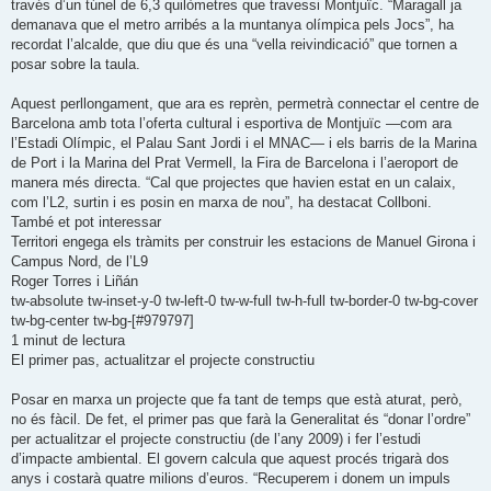
través d’un túnel de 6,3 quilòmetres que travessi Montjuïc. “Maragall ja
demanava que el metro arribés a la muntanya olímpica pels Jocs”, ha
recordat l’alcalde, que diu que és una “vella reivindicació” que tornen a
posar sobre la taula.
Aquest perllongament, que ara es reprèn, permetrà connectar el centre de
Barcelona amb tota l’oferta cultural i esportiva de Montjuïc —com ara
l’Estadi Olímpic, el Palau Sant Jordi i el MNAC— i els barris de la Marina
de Port i la Marina del Prat Vermell, la Fira de Barcelona i l’aeroport de
manera més directa. “Cal que projectes que havien estat en un calaix,
com l’L2, surtin i es posin en marxa de nou”, ha destacat Collboni.
També et pot interessar
Territori engega els tràmits per construir les estacions de Manuel Girona i
Campus Nord, de l’L9
Roger Torres i Liñán
tw-absolute tw-inset-y-0 tw-left-0 tw-w-full tw-h-full tw-border-0 tw-bg-cover
tw-bg-center tw-bg-[#979797]
1 minut de lectura
El primer pas, actualitzar el projecte constructiu
Posar en marxa un projecte que fa tant de temps que està aturat, però,
no és fàcil. De fet, el primer pas que farà la Generalitat és “donar l’ordre”
per actualitzar el projecte constructiu (de l’any 2009) i fer l’estudi
d’impacte ambiental. El govern calcula que aquest procés trigarà dos
anys i costarà quatre milions d’euros. “Recuperem i donem un impuls