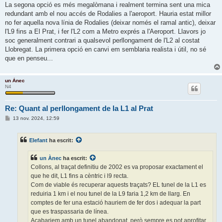
La segona opció es més megalòmana i realment termina sent una mica
redundant amb el nou accés de Rodalies a l'aeroport. Hauria estat millor
no fer aquella nova línia de Rodalies (deixar només el ramal antic), deixar
l'L9 fins a El Prat, i fer l'L2 com a Metro exprés a l'Aeroport. Llavors jo
soc generalment contrari a qualsevol perllongament de l'L2 al costat
Llobregat. La primera opció en canvi em semblaria realista i útil, no sé
que en penseu...
un Ànec
N4
Re: Quant al perllongament de la L1 al Prat
E
13 nov. 2024, 12:59
n
t
r
Elefant
ha escrit:
a
d
a
un Ànec
ha escrit:
Collons, al traçat definitiu de 2002 es va proposar exactament el
que he dit, L1 fins a cèntric i l9 recta.
Com de viable és recuperar aquests traçats? EL tunel de la L1 es
reduiria 1 km i el nou tunel de la L9 faria 1,2 km de llarg. En
comptes de fer una estació hauriem de fer dos i adequar la part
que es traspassaria de línea.
Acabariem amb un tunel abandonat, però sempre es pot aprofitar