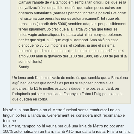
Canviar l'ample de via tampoc em sembla tan difícil, i pel que sé la
senyalització és compatible, només que calen peces extres per
operació automàtica (balisses per monitoritzar la posició i velocitat
i el sistema que opera les portes automàticament), tot i que els
trens nous (a partir dels 5000) semblen adaptats per possiblement
fer-ho igualment. Jo crec que a la llarga voldran que totes les
línies vagin automàtiques i si passa així hi ha menys problemes
per fer que sigui la L1 que vagi a l'aeroport. Amb això no estic
dient que no vulgui motoristes, el contrari, ja que el sistema
automàtic perd molt de temps. (qui ho dubti que compari fer la L4
amb 9000 amb la gravació del 1100 del 1999, els 9000 de per sí ja
són molt lents)
Sandy
Un tema amb l'automatització de metro és que sembla que a Barcelona
algú hagi decidit que només es pot fer si es posen portes a les
andanes. I la L1 té moltes estacions diguem-ne poc estàndard, on
l'adaptació pot ser complicada. Espanya o Fabra i Puig per exemple,
que queden en corba.
No sé si hi han llocs a on el Metro funcioni sense conductor i no en
tinguin portes a l'andana. Generalment es considera molt recomanable
tenir-ne.
Igualment, tampoc no hi veuria per què una línia de Metro no pot anar
100% automàtica en un tram, i amb ATO manual a la resta. Fins a on tinc