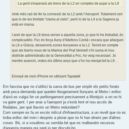
La gent s'esperarà als trens de la L2 en comptes de pujar a la L9
Amb més raó de fer la connexió de la L2 amb l’Aeroport. Totalment cert
que lo de les trinitats “clama al cielo”, però lo de la L4 a la Sagrera ja
està en marxa.
I això de que la L8 dona servei a aquella zona, jo que hi he treballat, és
complicadillo. Foc és força lluny d’Ildefons Cerdà i encara que allarguin
la L8 a Gràcia, desservirà zones llunyanes a la L2. Tenint en compte
que als barris nous de la Marina del Prat Vermell s’hi suma el nou
districte administratiu de la Generalitat a Foc, ho veig necessari. Jo
mentre avancin, vistos els últims anys que s’ho ha menjat tot la L9…
Envoyé de mon iPhone en utilisant Tapatalk
Em fascina que no s'utilitzi la xarxa de bus per omplir els petits forats
amb poca demanda que queden lleugerament llunyans al Metro i enlloc
d'això es vulgui fer un perllongament precisament a Montjuïc a on no hi
va gaire gent. I per anar a l'aeroport ja s'està fent el nou accés de
Rodalies, per què llavors un Metro redundant?
Com sempre es fa un excés ridícul d'infraestructura, a un nivell que no es
troba enlloc del món i després a plorar que no hi han diners per d'altres
coses. Bé, si a vosaltres us sembla bé que es malbaratin recursos
d'aquesta manera qui seré jo per discutir-ho.