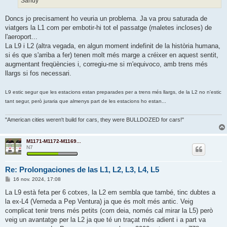
Sandy
Doncs jo precisament ho veuria un problema. Ja va prou saturada de
viatgers la L1 com per embotir-hi tot el passatge (maletes incloses) de
l'aeroport...
La L9 i L2 (altra vegada, en algun moment indefinit de la història humana,
si és que s'arriba a fer) tenen molt més marge a créixer en aquest sentit,
augmentant freqüències i, corregiu-me si m'equivoco, amb trens més
llargs si fos necessari.
L9 estic segur que les estacions estan preparades per a trens més llargs, de la L2 no n'estic
tant segur, però juraria que almenys part de les estacions ho estan...
"American cities weren't build for cars, they were BULLDOZED for cars!"
M1171-M1172-M1169...
N7
Re: Prolongaciones de las L1, L2, L3, L4, L5
E
16 nov. 2024, 17:08
n
t
La L9 està feta per 6 cotxes, la L2 em sembla que també, tinc dubtes a
r
la ex-L4 (Verneda a Pep Ventura) ja que és molt més antic. Veig
a
d
complicat tenir trens més petits (com deia, només cal mirar la L5) però
a
veig un avantatge per la L2 ja que té un traçat més adient i a part va