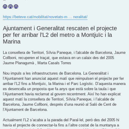
n
t
r
a
d
https://beteve.cat/mobilitat/novetats-m ... neralitat/
a
Ajuntament i Generalitat rescaten el projecte
per fer arribar l’L2 del metro a Montjuïc i la
Marina
La consellera de Territori, Sílvia Paneque, i l'alcalde de Barcelona, Jaume
Collboni, recuperen el traçat, que estava en un calaix des del 2005
Jaume Planagumà , Marta Casals Torres
Nou impuls a les infraestructures de Barcelona. La Generalitat i
l’Ajuntament han anunciat aquest matí que reimpulsen el projecte per fer
arribar l’L2 fins a Montjuïc, la Marina i el Parc Logístic. D’aquesta manera
es desencalla un proposta que fa anys que està sobre la taula i que
l’Ajuntament havia reclamat al govern recentment. Així ho han explicat
aquest matí la consellera de Territori, Sílvia Paneque, i l’alcalde de
Barcelona, Jaume Collboni, després d’una reunió al Saló de Cent de
l’Ajuntament de Barcelona.
Actualment l’L2 s’acaba a la parada del Paral·lel, però des del 2005 hi
havia el projecte de connectar-la fins a l’altre costat de la muntanya a