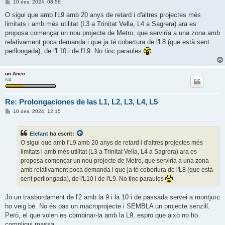
E
10 des. 2024, 08:56
n
t
O sigui que amb l'L9 amb 20 anys de retard i d'altres projectes més
r
limitats i amb més utilitat (L3 a Trinitat Vella, L4 a Sagrera) ara es
a
d
proposa començar un nou projecte de Metro, que serviría a una zona amb
a
relativament poca demanda i que ja té cobertura de l'L8 (que està sent
perllongada), de l'L10 i de l'L9. No tinc paraules
un Ànec
N4
Re: Prolongaciones de las L1, L2, L3, L4, L5
E
10 des. 2024, 12:15
n
t
r
Elefant
ha escrit:
a
d
O sigui que amb l'L9 amb 20 anys de retard i d'altres projectes més
a
limitats i amb més utilitat (L3 a Trinitat Vella, L4 a Sagrera) ara es
proposa començar un nou projecte de Metro, que serviría a una zona
amb relativament poca demanda i que ja té cobertura de l'L8 (que està
sent perllongada), de l'L10 i de l'L9. No tinc paraules
Jo un trasbordament de l'2 amb la 9 i la 10 i de passada servei a montjuïc
ho veig bé. No és pas un macroprojecte i SEMBLA un projecte senzill.
Però, el que volen es combinar-la amb la L9, espro que això no ho
compliqui massa...