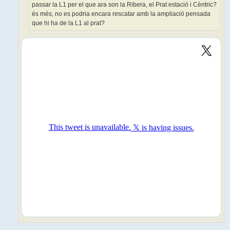
passar la L1 per el que ara son la Ribera, el Prat estació i Cèntric?
és més, no es podria encara rescatar amb la ampliació pensada
que hi ha de la L1 al prat?