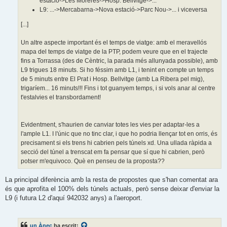
estació->Les Moreres->Hosp. Bellvitge->...
L9: ...->Mercabarna->Nova estació->Parc Nou->... i viceversa
[...]
Un altre aspecte important és el temps de viatge: amb el meravellós
mapa del temps de viatge de la PTP, podem veure que en el trajecte
fins a Torrassa (des de Cèntric, la parada més allunyada possible), amb
L9 trigues 18 minuts. Si ho féssim amb L1, i tenint en compte un temps
de 5 minuts entre El Prat i Hosp. Bellvitge (amb La Ribera pel mig),
trigaríem... 16 minuts!!! Fins i tot guanyem temps, i si vols anar al centre
t'estalvies el transbordament!
Evidentment, s'haurien de canviar totes les vies per adaptar-les a
l'ample L1. I l'únic que no tinc clar, i que ho podria llençar tot en orris, és
precisament si els trens hi cabrien pels túnels xd. Una ullada ràpida a
secció del túnel a trenscat em fa pensar que sí que hi cabrien, però
potser m'equivoco. Què en penseu de la proposta??
La principal diferència amb la resta de propostes que s'han comentat ara
és que aprofita el 100% dels túnels actuals, però sense deixar d'enviar la
L9 (i futura L2 d'aquí 942032 anys) a l'aeroport.
un Ànec
ha escrit: