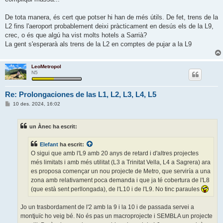
De tota manera, és cert que potser hi han de més útils. De fet, trens de la
L2 fins l'aeroport probablement deixi pràcticament en desús els de la L9,
crec, o és que algú ha vist molts hotels a Sarrià?
La gent s'esperarà als trens de la L2 en comptes de pujar a la L9
LeoMetropol
N5
Re: Prolongaciones de las L1, L2, L3, L4, L5
E
10 des. 2024, 16:02
n
t
r
un Ànec ha escrit:
a
d
a
Elefant
ha escrit:
O sigui que amb l'L9 amb 20 anys de retard i d'altres projectes
més limitats i amb més utilitat (L3 a Trinitat Vella, L4 a Sagrera) ara
es proposa començar un nou projecte de Metro, que serviría a una
zona amb relativament poca demanda i que ja té cobertura de l'L8
(que està sent perllongada), de l'L10 i de l'L9. No tinc paraules
Jo un trasbordament de l'2 amb la 9 i la 10 i de passada servei a
montjuïc ho veig bé. No és pas un macroprojecte i SEMBLA un projecte