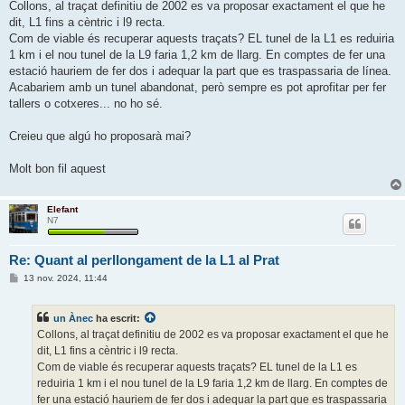
Collons, al traçat definitiu de 2002 es va proposar exactament el que he
dit, L1 fins a cèntric i l9 recta.
Com de viable és recuperar aquests traçats? EL tunel de la L1 es reduiria
1 km i el nou tunel de la L9 faria 1,2 km de llarg. En comptes de fer una
estació hauriem de fer dos i adequar la part que es traspassaria de línea.
Acabariem amb un tunel abandonat, però sempre es pot aprofitar per fer
tallers o cotxeres... no ho sé.
Creieu que algú ho proposarà mai?
Molt bon fil aquest
Elefant
N7
Re: Quant al perllongament de la L1 al Prat
E
13 nov. 2024, 11:44
n
t
r
un Ànec
ha escrit:
a
d
Collons, al traçat definitiu de 2002 es va proposar exactament el que he
a
dit, L1 fins a cèntric i l9 recta.
Com de viable és recuperar aquests traçats? EL tunel de la L1 es
reduiria 1 km i el nou tunel de la L9 faria 1,2 km de llarg. En comptes de
fer una estació hauriem de fer dos i adequar la part que es traspassaria