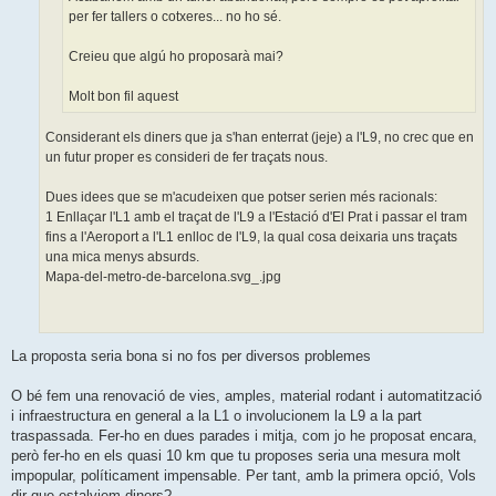
per fer tallers o cotxeres... no ho sé.
Creieu que algú ho proposarà mai?
Molt bon fil aquest
Considerant els diners que ja s'han enterrat (jeje) a l'L9, no crec que en
un futur proper es consideri de fer traçats nous.
Dues idees que se m'acudeixen que potser serien més racionals:
1 Enllaçar l'L1 amb el traçat de l'L9 a l'Estació d'El Prat i passar el tram
fins a l'Aeroport a l'L1 enlloc de l'L9, la qual cosa deixaria uns traçats
una mica menys absurds.
Mapa-del-metro-de-barcelona.svg_.jpg
La proposta seria bona si no fos per diversos problemes
O bé fem una renovació de vies, amples, material rodant i automatització
i infraestructura en general a la L1 o involucionem la L9 a la part
traspassada. Fer-ho en dues parades i mitja, com jo he proposat encara,
però fer-ho en els quasi 10 km que tu proposes seria una mesura molt
impopular, políticament impensable. Per tant, amb la primera opció, Vols
dir que estalviem diners?