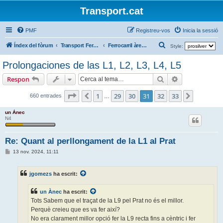
Transport.cat
PMF
Registreu-vos
Inicia la sessió
C
Índex del fòrum
Transport Ferroviari / Transporte Ferroviario
Ferrocarril àrea Barcelona
Style:
e
Prolongaciones de las L1, L2, L3, L4, L5
r
Cerca
Cerca avança
Respon
c
a
Pàgina
31
de
33
1
29
30
31
32
33
Anterior
Següent
660 entrades
…
un Ànec
N4
Re: Quant al perllongament de la L1 al Prat
E
13 nov. 2024, 11:11
n
t
r
jgomezs
ha escrit:
a
d
a
un Ànec
ha escrit:
Tots Sabem que el traçat de la L9 pel Prat no és el millor.
Perquè creieu que es va fer així?
No era clarament millor opció fer la L9 recta fins a cèntric i fer