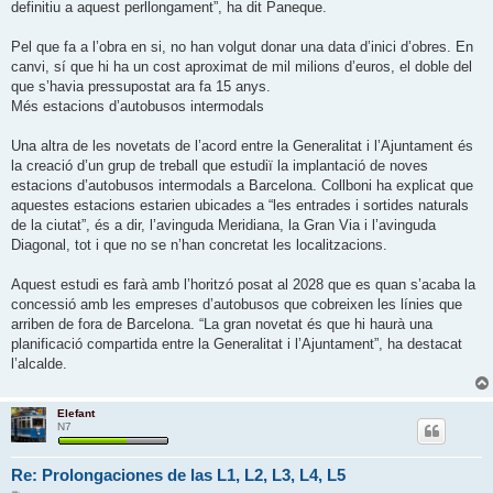
definitiu a aquest perllongament”, ha dit Paneque.
Pel que fa a l’obra en si, no han volgut donar una data d’inici d’obres. En
canvi, sí que hi ha un cost aproximat de mil milions d’euros, el doble del
que s’havia pressupostat ara fa 15 anys.
Més estacions d’autobusos intermodals
Una altra de les novetats de l’acord entre la Generalitat i l’Ajuntament és
la creació d’un grup de treball que estudiï la implantació de noves
estacions d’autobusos intermodals a Barcelona. Collboni ha explicat que
aquestes estacions estarien ubicades a “les entrades i sortides naturals
de la ciutat”, és a dir, l’avinguda Meridiana, la Gran Via i l’avinguda
Diagonal, tot i que no se n’han concretat les localitzacions.
Aquest estudi es farà amb l’horitzó posat al 2028 que es quan s’acaba la
concessió amb les empreses d’autobusos que cobreixen les línies que
arriben de fora de Barcelona. “La gran novetat és que hi haurà una
planificació compartida entre la Generalitat i l’Ajuntament”, ha destacat
l’alcalde.
Elefant
N7
Re: Prolongaciones de las L1, L2, L3, L4, L5