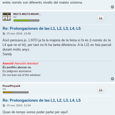
entès només son diferents nivells del mateix sistema.
M1171-M1172-M1169...
N7
Re: Prolongaciones de las L1, L2, L3, L4, L5
E
15 nov. 2024, 13:08
n
t
Això pensava jo. L'ATO ja fa la majoria de la feina si hi és (i només és la
r
L4 que no el té), per tant no hi ha tanta diferència. A la L11 es feia parcial
a
d
durant molts anys.
a
Sandy
Atenció!
Atención!
Attention!
És perillós abocar-se.
Es peligroso asomarse
Do not lean out of the windows
PizzaiPinya24
N4
Re: Prolongaciones de las L1, L2, L3, L4, L5
E
15 nov. 2024, 21:04
n
t
Quan de temps sense poder parlar per aquí!
r