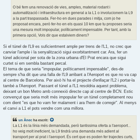
O bé fem una renovació de vies, amples, material rodant i
automatització i infraestructura en general a la L1 o involucionem la L9
a la part traspassada. Fer-ho en dues parades i mitja, com jo he
proposat encara, però fer-ho en els quasi 10 km que tu proposes seria
una mesura molt impopular, políticament impensable. Per tant, amb la
primera opció, Vols dir que estalviem diners?
Si el túnel de l'L9 es suficientment ample per trens de l'L1, no crec que
canviar l'ample i la senyalització sigui exorbitantment car. Ara, fer un
túnel adicional per sota de la zona urbana d'El Prat encara que sigui
curtet si em sembla bastant percal.
El tema de que seria "impopular, políticament impensable", des-de
sempre s'ha dit que una falla de l'L9 arribant a l'Aeroport es que no va cap
al centre de Barcelona. Per això hi ha el projecte d'enllaçar l'L2 i portar-la
també a l'Aeroport. Passant el túnel a l'L1 resoldria aquest problema,
deixant un bon Metro amb connexió directe cap al centre de BCN. Estic
convençut que seria molt més impopular fer un túnel completament nou
com dient "es que ho vam fer malament i ara l'hem de corregir". Al menys
el canvi a L1 el pots vendre com una millora.
un Ànec
ha escrit:
La L1 és la línia més demandada, però tantissima oferta a l'aeroport...
ho veig molt ineficient, la L9 tindrà una demanda més adient al
transport per al prat i l'aeroport. És cert que es poden fer trajectes curts,