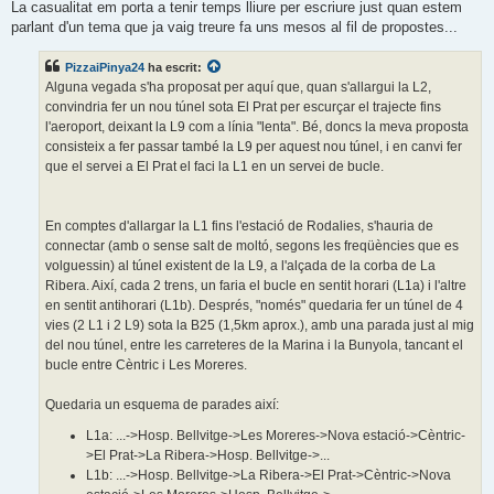
La casualitat em porta a tenir temps lliure per escriure just quan estem
a
d
parlant d'un tema que ja vaig treure fa uns mesos al fil de propostes...
a
PizzaiPinya24
ha escrit:
Alguna vegada s'ha proposat per aquí que, quan s'allargui la L2,
convindria fer un nou túnel sota El Prat per escurçar el trajecte fins
l'aeroport, deixant la L9 com a línia "lenta". Bé, doncs la meva proposta
consisteix a fer passar també la L9 per aquest nou túnel, i en canvi fer
que el servei a El Prat el faci la L1 en un servei de bucle.
En comptes d'allargar la L1 fins l'estació de Rodalies, s'hauria de
connectar (amb o sense salt de moltó, segons les freqüències que es
volguessin) al túnel existent de la L9, a l'alçada de la corba de La
Ribera. Així, cada 2 trens, un faria el bucle en sentit horari (L1a) i l'altre
en sentit antihorari (L1b). Després, "només" quedaria fer un túnel de 4
vies (2 L1 i 2 L9) sota la B25 (1,5km aprox.), amb una parada just al mig
del nou túnel, entre les carreteres de la Marina i la Bunyola, tancant el
bucle entre Cèntric i Les Moreres.
Quedaria un esquema de parades així:
L1a: ...->Hosp. Bellvitge->Les Moreres->Nova estació->Cèntric-
>El Prat->La Ribera->Hosp. Bellvitge->...
L1b: ...->Hosp. Bellvitge->La Ribera->El Prat->Cèntric->Nova