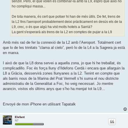
senzill. Però, el que volen es combinar-la amb la L9, espro que això no
ho compliqui massa...
De tota manera, és cert que potser hi han de més útils. De fet, trens de
la L2 fins l'aeroport probablement deixi pràcticament en desús els de la
L9, crec, o és que algú ha vist molts hotels a Sarrià?
La gent s'esperarà als trens de la L2 en comptes de pujar a la L9
Amb més raó de fer la connexió de la L2 amb l’Aeroport. Totalment cert
que lo de les trinitats “clama al cielo”, però lo de la L4 a la Sagrera ja està
en marxa.
I això de que la L8 dona servei a aquella zona, jo que hi he treballat, és
complicadillo. Foc és força lluny d’Ildefons Cerdà i encara que allarguin la
L8 a Gràcia, desservirà zones llunyanes a la L2. Tenint en compte que
als barris nous de la Marina del Prat Vermell s’hi suma el nou districte
administratiu de la Generalitat a Foc, ho veig necessari. Jo mentre
avancin, vistos els últims anys que s’ho ha menjat tot la L9…
Envoyé de mon iPhone en utilisant Tapatalk
Elefant
N7