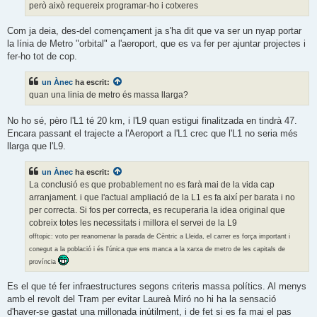
però això requereix programar-ho i cotxeres
Com ja deia, des-del començament ja s'ha dit que va ser un nyap portar
la línia de Metro "orbital" a l'aeroport, que es va fer per ajuntar projectes i
fer-ho tot de cop.
un Ànec
ha escrit:
quan una linia de metro és massa llarga?
No ho sé, pèro l'L1 té 20 km, i l'L9 quan estigui finalitzada en tindrà 47.
Encara passant el trajecte a l'Aeroport a l'L1 crec que l'L1 no seria més
llarga que l'L9.
un Ànec
ha escrit:
La conclusió es que probablement no es farà mai de la vida cap
arranjament. i que l'actual ampliació de la L1 es fa així per barata i no
per correcta. Si fos per correcta, es recuperaria la idea original que
cobreix totes les necessitats i millora el servei de la L9
offtopic: voto per reanomenar la parada de Cèntric a Lleida, el carrer es força important i
conegut a la població i és l'única que ens manca a la xarxa de metro de les capitals de
província
Es el que té fer infraestructures segons criteris massa polítics. Al menys
amb el revolt del Tram per evitar Laureà Miró no hi ha la sensació
d'haver-se gastat una millonada inútilment, i de fet si es fa mai el pas