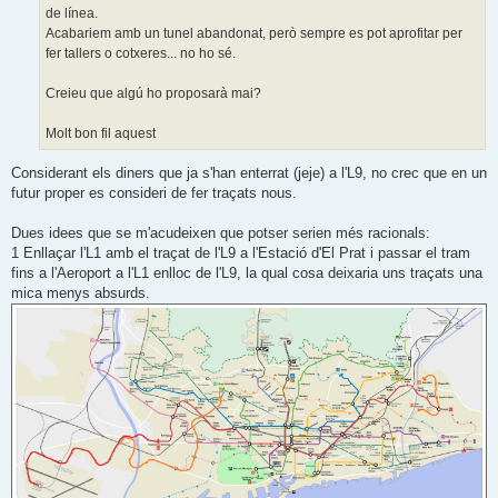
de línea.
Acabariem amb un tunel abandonat, però sempre es pot aprofitar per
fer tallers o cotxeres... no ho sé.
Creieu que algú ho proposarà mai?
Molt bon fil aquest
Considerant els diners que ja s'han enterrat (jeje) a l'L9, no crec que en un
futur proper es consideri de fer traçats nous.
Dues idees que se m'acudeixen que potser serien més racionals:
1 Enllaçar l'L1 amb el traçat de l'L9 a l'Estació d'El Prat i passar el tram
fins a l'Aeroport a l'L1 enlloc de l'L9, la qual cosa deixaria uns traçats una
mica menys absurds.