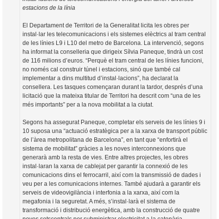
estacions de la línia
El Departament de Territori de la Generalitat licita les obres per
instal·lar les telecomunicacions i els sistemes elèctrics al tram central
de les línies L9 i L10 del metro de Barcelona. La intervenció, segons
ha informat la conselleria que dirigeix Sílvia Paneque, tindrà un cost
de 116 milions d’euros. “Perquè el tram central de les línies funcioni,
no només cal construir túnel i estacions, sinó que també cal
implementar a dins multitud d’instal·lacions”, ha declarat la
consellera. Les tasques començaran durant la tardor, després d’una
licitació que la mateixa titular de Territori ha descrit com “una de les
més importants” per a la nova mobilitat a la ciutat.
Segons ha assegurat Paneque, completar els serveis de les línies 9 i
10 suposa una “actuació estratègica per a la xarxa de transport públic
de l’àrea metropolitana de Barcelona”, en tant que “enfortirà el
sistema de mobilitat” gràcies a les noves interconnexions que
generarà amb la resta de vies. Entre altres projectes, les obres
instal·laran la xarxa de cablejat per garantir la connexió de les
comunicacions dins el ferrocarril, així com la transmissió de dades i
veu per a les comunicacions internes. També ajudarà a garantir els
serveis de videovigilància i interfonia a la xarxa, així com la
megafonia i la seguretat. A més, s’instal·larà el sistema de
transformació i distribució energètica, amb la construcció de quatre