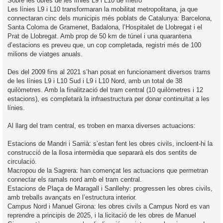
Sobre les obres de les línies L9 i L10 de metro
Les línies L9 i L10 transformaran la mobilitat metropolitana, ja que
connectaran cinc dels municipis més poblats de Catalunya: Barcelona,
Santa Coloma de Gramenet, Badalona, l’Hospitalet de Llobregat i el
Prat de Llobregat. Amb prop de 50 km de túnel i una quarantena
d’estacions es preveu que, un cop completada, registri més de 100
milions de viatges anuals.
Des del 2009 fins al 2021 s’han posat en funcionament diversos trams
de les línies L9 i L10 Sud i L9 i L10 Nord, amb un total de 38
quilòmetres. Amb la finalització del tram central (10 quilòmetres i 12
estacions), es completarà la infraestructura per donar continuïtat a les
línies.
Al llarg del tram central, es troben en marxa diverses actuacions:
Estacions de Mandri i Sarrià: s’estan fent les obres civils, incloent-hi la
construcció de la llosa intermèdia que separarà els dos sentits de
circulació.
Macropou de la Sagrera: han començat les actuacions que permetran
connectar els ramals nord amb el tram central.
Estacions de Plaça de Maragall i Sanllehy: progressen les obres civils,
amb treballs avançats en l’estructura interior.
Campus Nord i Manuel Girona: les obres civils a Campus Nord es van
reprendre a principis de 2025, i la licitació de les obres de Manuel