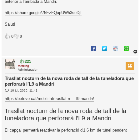
anterior a l’arribada a Mandri.
https://share.google/75EzFQapUW53seDjI
Salut!
👍
👎
0
0
👍
225
r
Metring
Administrador
Trasllat nocturn de la nova roda de tall de la tuneladora que
perforarà l’L9 a Mandri
l
E
10 jul. 2025, 11:41
’
n
i
t
https://beteve.cat/mobilitat/trasllat-n ... l9-mandri/
r
a
i
d
Trasllat nocturn de la nova roda de tall de la
a
c
tuneladora que perforarà l’L9 a Mandri
i
El capçal permetrà reactivar la perforació d'1,6 km de túnel pendent