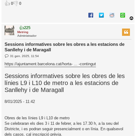
👍
👎
0
0
👍
225
r
Metring
Administrador
Sessions informatives sobre les obres a les estacions de
Sanllehy i de Maragall
l
E
31 gen. 2025, 11:54
’
n
i
t
https://ajuntament.barcelona.cat/horta- ... -contingut
r
a
i
d
Sessions informatives sobre les obres de les
a
c
línies L9 i L10 de metro a les estacions de
i
Sanllehy i de Maragall
8/01/2025 - 11:42
Obres de les línies L9 i L10 de metro
Se celebraran els dies 3 i 11 de febrer, a les 17.30 h, a la seu del
Districte, i es podran seguir presencialment o en línia. En qualsevol
dels casos, cal inscripció prèvia.