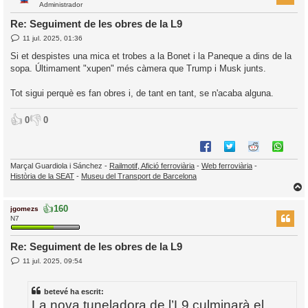
Administrador
Re: Seguiment de les obres de la L9
E
11 jul. 2025, 01:36
l
n
’
t
Si et despistes una mica et trobes a la Bonet i la Paneque a dins de la
r
i
sopa. Últimament "xupen" més càmera que Trump i Musk junts.
a
d
a
i
Tot sigui perquè es fan obres i, de tant en tant, se n'acaba alguna.
c
i
👍
👎
0
0
Marçal Guardiola i Sánchez -
Railmotif, Afició ferroviària
-
Web ferroviària
-
Història de la SEAT
-
Museu del Transport de Barcelona
👍
160
jgomezs
r
N7
Re: Seguiment de les obres de la L9
E
l
11 jul. 2025, 09:54
n
’
t
r
i
betevé ha escrit:
a
d
La nova tuneladora de l’L9 culminarà el