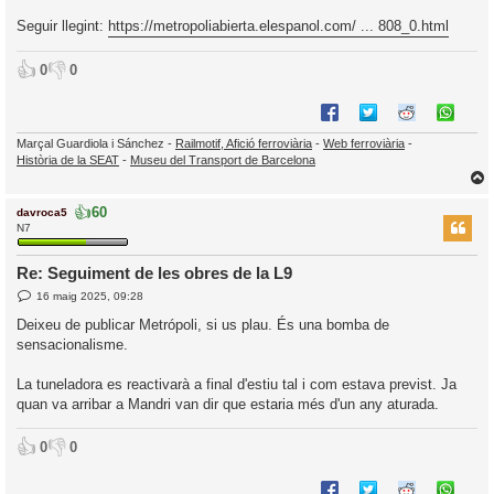
Seguir llegint:
https://metropoliabierta.elespanol.com/ ... 808_0.html
👍
👎
0
0
Marçal Guardiola i Sánchez -
Railmotif, Afició ferroviària
-
Web ferroviària
-
Història de la SEAT
-
Museu del Transport de Barcelona
👍
60
davroca5
r
N7
Re: Seguiment de les obres de la L9
E
l
16 maig 2025, 09:28
n
’
t
Deixeu de publicar Metrópoli, si us plau. És una bomba de
r
i
sensacionalisme.
a
d
a
i
La tuneladora es reactivarà a final d'estiu tal i com estava previst. Ja
c
quan va arribar a Mandri van dir que estaria més d'un any aturada.
i
👍
👎
0
0