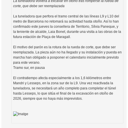
La tuneladora volverá a excavar en otoño tras romperse la rueda de
corte, que debe ser reemplazada
La tuneladora que perfora el tramo central de las líneas L9 y L10 del
metro de Barcelona no retomará su actividad hasta otoño. Así lo han
confirmado este jueves la consellera de Territorio, Sílvia Paneque, y
la teniente de alcalde, Laia Bonet, durante una visita a las obras de la
futura estación de Plaça de Maragall.
El motivo del parón es la rotura de la rueda de corte, que debe ser
reemplazada. La pieza aún no ha llegado y su instalación y puesta en
marcha han obligado a posponer el calendario inicialmente previsto
para este verano.
Tramo sur, en pausa
El contratiempo afecta especialmente a los 1,6 kilómetros entre
Mandri y Lesseps, en la zona sur de la L9. Una vez reactivada la
tuneladora, se necesitará un año completo para completar el túnel
hasta Lesseps, lo que sitúa el final de la excavación en otoño de
2026, siempre que no haya más imprevistos.