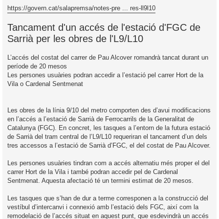
n
i
t
https://govern.cat/salapremsa/notes-pre ... res-ll9l10
r
a
i
d
Tancament d'un accés de l'estació d'FGC de
a
c
Sarrià per les obres de l'L9/L10
i
L’accés del costat del carrer de Pau Alcover romandrà tancat durant un
període de 20 mesos
Les persones usuàries podran accedir a l’estació pel carrer Hort de la
Vila o Cardenal Sentmenat
Les obres de la línia 9/10 del metro comporten des d’avui modificacions
en l’accés a l’estació de Sarrià de Ferrocarrils de la Generalitat de
Catalunya (FGC). En concret, les tasques a l’entorn de la futura estació
de Sarrià del tram central de l’L9/L10 requeriran el tancament d’un dels
tres accessos a l’estació de Sarrià d’FGC, el del costat de Pau Alcover.
Les persones usuàries tindran com a accés alternatiu més proper el del
carrer Hort de la Vila i també podran accedir pel de Cardenal
Sentmenat. Aquesta afectació té un termini estimat de 20 mesos.
Les tasques que s’han de dur a terme corresponen a la construcció del
vestíbul d’intercanvi i connexió amb l’estació dels FGC, així com la
remodelació de l’accés situat en aquest punt, que esdevindrà un accés