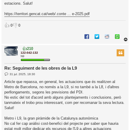
estacions. Salut!
https://territori.gencat.cat/web/.conte ... e-2025.pdf
👍
👎
0
0
👍
210
r
122-042-132
N9
Re: Seguiment de les obres de la L9
l
E
31 jul. 2025, 18:30
’
n
t
i
Article que repassa, en general, les actuacions que és realitzen al
r
Metro de Barcelona, no només a la L9, si no també a la L8, i d'altres
a
d
i
perllongaments, segons les previsions del PDI.
a
c
No estic del tot d'acord amb alguns plantejaments i conclusions, però
i
tanmateix el trobo prou interessant, com per recomanar la seva lectura.
Salut!
Metro i L9, la gran piràmide de la Catalunya autonòmica
No cal fer cap anàlisi cost-benefici del projecte per saber que hauria
estat molt millor dedicar els recursos de l'L9 a altres actuacions