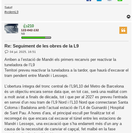
Salut!
#volemL9
👍
210
r
122-042-132
N9
Re: Seguiment de les obres de la L9
l
E
04 jul. 2025, 16:51
’
n
t
i
Arriben a l’estació de Mandri els primers recanvis per reactivar la
r
tuneladora de l’L9
a
d
i
Territori preveu reactivar la tuneladora a la tardor, que haurà d’excavar el
a
c
tram pendent entre Mandri i Lesseps.
i
L’obertura íntegra del tronc central de l’L9/L10 del Metro de Barcelona
és un objectiu encara sense data que, en tot cas, serà una realitat com
a molt aviat a finals de dècada, tot i que per al 2027 es preveu l'entrada
en servei d’un nou tram de l’L9 Nord i l’L10 Nord que connectaran Santa
Coloma i Badalona amb l’actual estació de l’L4 de Guinardó | Hospital
de Sant Pau. A hores d’ara, el principal escull per finalitzar tot el
recorregut és que encara cal excavar el túnel entre les estacions de
Mandri i Lesseps, una excavació que s’ha endarrerit més d’un any a
causa de la necessitat de canviar el capçal, fet malbé en la fase