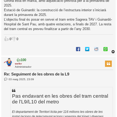
Girona està en marxa, amb adjudicació prevista per a la primavera de
2025.
Estació de Guinardó: la construcció de l’estructura interior s’iniciarà
durant la primavera de 2025.
L’objectiu final és posar en servei el tram entre Sagrera TAV i Guinardó-
Hospital de Sant Pau, amb quatre estacions, a finals de 2027. La resta
del tram central es preveu finalitzar a partir de l’any 2030.
👍
👎
0
0
👍
100
r
wefer
Administrador
Re: Seguiment de les obres de la L9
E
03 maig 2025, 23:09
l
n
’
t
r
i
a
d
Pas endavant en les obres del tram central
a
i
de l’L9/L10 del metro
c
i
El departament de Territori licita per 116 milions les obres de les
instal·lacions de telecomunicacions i energia del túnel i diverses