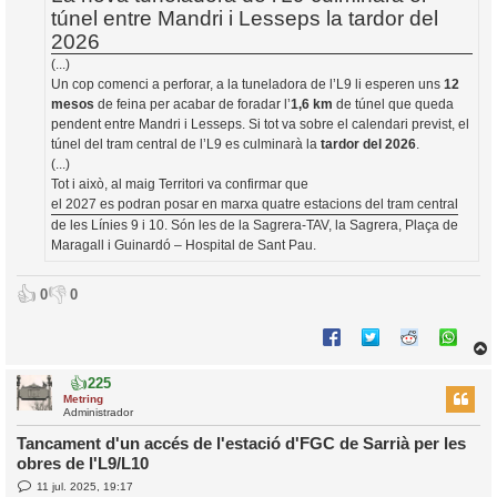
a
i
túnel entre Mandri i Lesseps la tardor del
c
2026
i
(...)
Un cop comenci a perforar, a la tuneladora de l’L9 li esperen uns
12
mesos
de feina per acabar de foradar l’
1,6 km
de túnel que queda
pendent entre Mandri i Lesseps. Si tot va sobre el calendari previst, el
túnel del tram central de l’L9 es culminarà la
tardor del 2026
.
(...)
Tot i això, al maig Territori va confirmar que
el 2027 es podran posar en marxa quatre estacions del tram central
de les Línies 9 i 10. Són les de la Sagrera-TAV, la Sagrera, Plaça de
Maragall i Guinardó – Hospital de Sant Pau.
👍
👎
0
0
👍
225
r
Metring
Administrador
Tancament d'un accés de l'estació d'FGC de Sarrià per les
obres de l'L9/L10
l
E
11 jul. 2025, 19:17
’