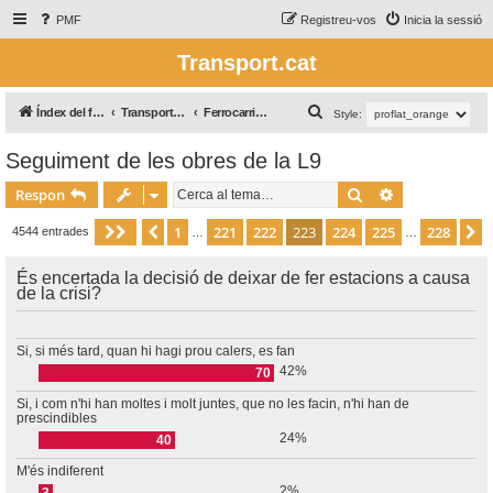
PMF
Registreu-vos
Inicia la sessió
Transport.cat
C
Índex del fòrum
Transport Ferroviari / Transporte Ferroviario
Ferrocarril àrea Barcelona
Style:
e
Seguiment de les obres de la L9
r
Cerca
Cerca avança
c
Respon
a
1
221
222
223
224
225
228
Pàgina
Anterior
223
de
228
S
4544 entrades
…
…
És encertada la decisió de deixar de fer estacions a causa
de la crisi?
Si, si més tard, quan hi hagi prou calers, es fan
42%
70
Si, i com n'hi han moltes i molt juntes, que no les facin, n'hi han de
prescindibles
24%
40
M'és indiferent
2%
3