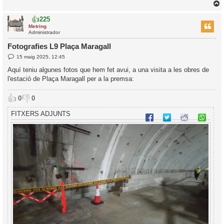
👍
225
r
Metring
Administrador
Fotografies L9 Plaça Maragall
E
15 maig 2025, 12:45
l
n
’
t
Aquí teniu algunes fotos que hem fet avui, a una visita a les obres de
r
i
l'estació de Plaça Maragall per a la premsa:
a
d
a
i
👍
👎
0
0
c
i
FITXERS ADJUNTS