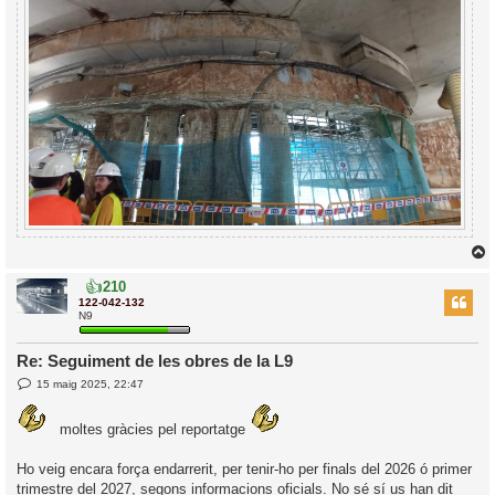
👍
210
r
122-042-132
N9
Re: Seguiment de les obres de la L9
l
E
15 maig 2025, 22:47
’
n
t
i
r
moltes gràcies pel reportatge
a
d
i
a
Ho veig encara força endarrerit, per tenir-ho per finals del 2026 ó primer
c
trimestre del 2027, segons informacions oficials. No sé sí us han dit
i