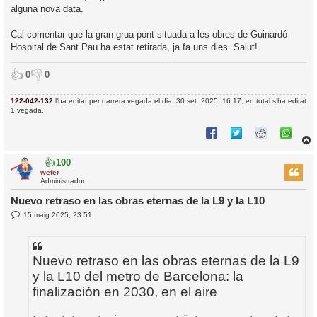
alguna nova data.
Cal comentar que la gran grua-pont situada a les obres de Guinardó-
Hospital de Sant Pau ha estat retirada, ja fa uns dies. Salut!
👍
👎
0
0
122-042-132
l’ha editat per darrera vegada el dia: 30 set. 2025, 16:17, en total s’ha editat
1 vegada.
👍
100
r
wefer
Administrador
Nuevo retraso en las obras eternas de la L9 y la L10
E
15 maig 2025, 23:51
l
n
’
t
r
i
a
d
Nuevo retraso en las obras eternas de la L9
a
i
y la L10 del metro de Barcelona: la
c
finalización en 2030, en el aire
i