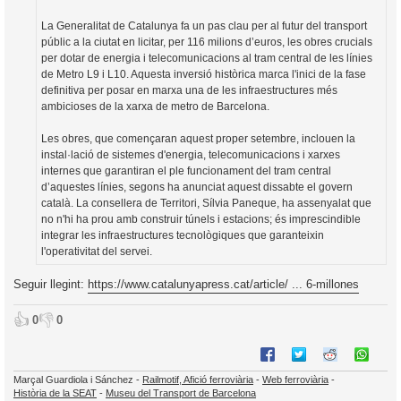
La Generalitat de Catalunya fa un pas clau per al futur del transport
públic a la ciutat en licitar, per 116 milions d’euros, les obres crucials
per dotar de energia i telecomunicacions al tram central de les línies
de Metro L9 i L10. Aquesta inversió històrica marca l'inici de la fase
definitiva per posar en marxa una de les infraestructures més
ambicioses de la xarxa de metro de Barcelona.
Les obres, que començaran aquest proper setembre, inclouen la
instal·lació de sistemes d'energia, telecomunicacions i xarxes
internes que garantiran el ple funcionament del tram central
d’aquestes línies, segons ha anunciat aquest dissabte el govern
català. La consellera de Territori, Sílvia Paneque, ha assenyalat que
no n'hi ha prou amb construir túnels i estacions; és imprescindible
integrar les infraestructures tecnològiques que garanteixin
l'operativitat del servei.
Seguir llegint:
https://www.catalunyapress.cat/article/ ... 6-millones
👍
👎
0
0
Marçal Guardiola i Sánchez -
Railmotif, Afició ferroviària
-
Web ferroviària
-
Història de la SEAT
-
Museu del Transport de Barcelona