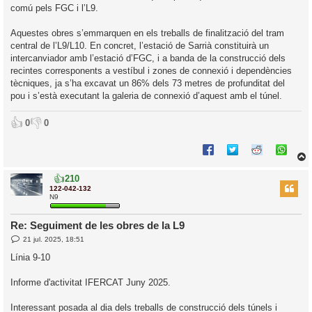
comú pels FGC i l’L9.
Aquestes obres s’emmarquen en els treballs de finalització del tram
central de l’L9/L10. En concret, l’estació de Sarrià constituirà un
intercanviador amb l’estació d’FGC, i a banda de la construcció dels
recintes corresponents a vestíbul i zones de connexió i dependències
tècniques, ja s’ha excavat un 86% dels 73 metres de profunditat del
pou i s’està executant la galeria de connexió d’aquest amb el túnel.
👍
👎
0
0
👍
210
r
122-042-132
N9
Re: Seguiment de les obres de la L9
l
E
21 jul. 2025, 18:51
’
n
t
i
Línia 9-10
r
a
d
i
Informe d'activitat IFERCAT Juny 2025.
a
c
i
Interessant posada al dia dels treballs de construcció dels túnels i