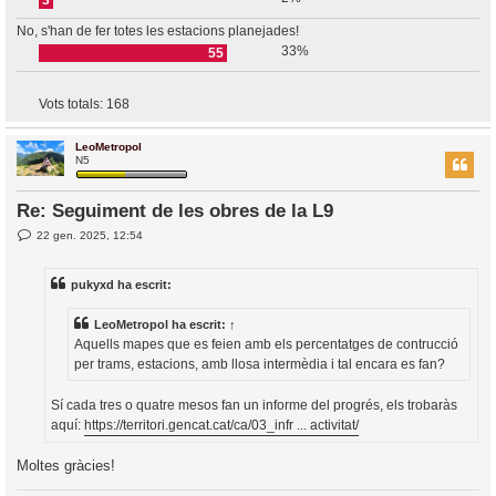
No, s'han de fer totes les estacions planejades!
33%
55
Vots totals:
168
LeoMetropol
N5
Re: Seguiment de les obres de la L9
E
22 gen. 2025, 12:54
n
t
r
pukyxd ha escrit:
a
d
a
LeoMetropol
ha escrit:
↑
Aquells mapes que es feien amb els percentatges de contrucció
per trams, estacions, amb llosa intermèdia i tal encara es fan?
Sí cada tres o quatre mesos fan un informe del progrés, els trobaràs
aquí:
https://territori.gencat.cat/ca/03_infr ... activitat/
Moltes gràcies!