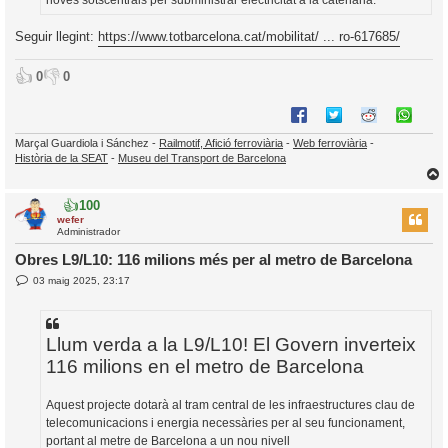
noves sotscentrals per subministrar electricitat a la catenària.
Seguir llegint:
https://www.totbarcelona.cat/mobilitat/ ... ro-617685/
👍
👎
0
0
Marçal Guardiola i Sánchez -
Railmotif, Afició ferroviària
-
Web ferroviària
-
Història de la SEAT
-
Museu del Transport de Barcelona
👍
100
r
wefer
Administrador
Obres L9/L10: 116 milions més per al metro de Barcelona
E
03 maig 2025, 23:17
l
n
’
t
r
i
a
d
Llum verda a la L9/L10! El Govern inverteix
a
i
116 milions en el metro de Barcelona
c
i
Aquest projecte dotarà al tram central de les infraestructures clau de
telecomunicacions i energia necessàries per al seu funcionament,
portant al metre de Barcelona a un nou nivell