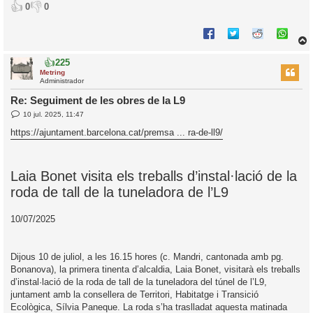
👍
👎
0
0
👍
225
r
Metring
Administrador
Re: Seguiment de les obres de la L9
E
10 jul. 2025, 11:47
l
n
’
t
https://ajuntament.barcelona.cat/premsa ... ra-de-ll9/
r
i
a
d
a
i
Laia Bonet visita els treballs d’instal·lació de la
c
roda de tall de la tuneladora de l’L9
i
10/07/2025
Dijous 10 de juliol, a les 16.15 hores (c. Mandri, cantonada amb pg.
Bonanova), la primera tinenta d’alcaldia, Laia Bonet, visitarà els treballs
d’instal·lació de la roda de tall de la tuneladora del túnel de l’L9,
juntament amb la consellera de Territori, Habitatge i Transició
Ecològica, Sílvia Paneque. La roda s’ha traslladat aquesta matinada