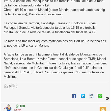
16:15La consellera Paneque visita els treballs d'instal·lació de la roda
de tall de la tuneladora de la L9.
Obres L9/L10 al pou de Mandri (carrer Mandri, cantonada amb passeig
de la Bonanova), Barcelona (Barcelonès)
La consellera de Territori, Habitatge i Transició Ecològica, Sílvia
Paneque i Sureda, visitarà aquesta tarda a les 16.15 els treballs
d'instal·lació de la roda de tall de la tuneladora del túnel de la L9.
La roda s'ha traslladat aquesta matinada des del Port de Barcelona fins
al pou de la L9 al carrer Mandri.
A l'acte també assistirà la primera tinent d'alcalde de l'Ajuntament de
Barcelona, Laia Bonet; Xavier Flores, conseller delegat de TMB; Manel
Nadal, secretari de Mobilitat i Infraestructures; Isaías Táboas, president
d'Infraestructures de la Generalitat de Catalunya; Jordi Julià, director
general d'IFERCAT; i David Prat, director general d'Infraestructures de
Mobilitat.
👍
👎
0
0
👍
100
r
wefer