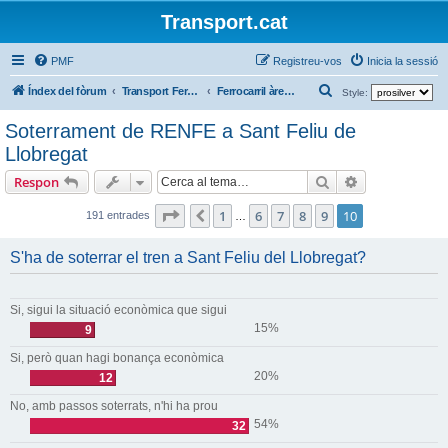
Transport.cat
PMF
Registreu-vos
Inicia la sessió
C
Índex del fòrum
Transport Ferroviari / Transporte Ferroviario
Ferrocarril àrea Barcelona
Style:
e
Soterrament de RENFE a Sant Feliu de
r
Llobregat
c
Cerca
Cerca avança
Respon
a
Pàgina
10
de
10
1
6
7
8
9
10
Anterior
191 entrades
…
S'ha de soterrar el tren a Sant Feliu del Llobregat?
Si, sigui la situació econòmica que sigui
15%
9
Si, però quan hagi bonança econòmica
20%
12
No, amb passos soterrats, n'hi ha prou
54%
32