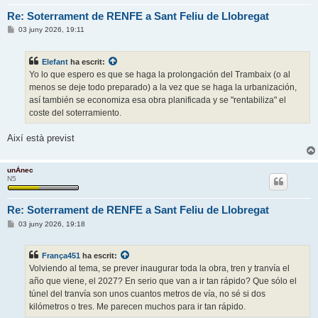
Re: Soterrament de RENFE a Sant Feliu de Llobregat
E
03 juny 2026, 19:11
n
t
r
Elefant
ha escrit:
a
d
Yo lo que espero es que se haga la prolongación del Trambaix (o al
a
menos se deje todo preparado) a la vez que se haga la urbanización,
así también se economiza esa obra planificada y se "rentabiliza" el
coste del soterramiento.
Així està previst
unÀnec
N5
Re: Soterrament de RENFE a Sant Feliu de Llobregat
E
03 juny 2026, 19:18
n
t
r
França451
ha escrit:
a
d
Volviendo al tema, se prever inaugurar toda la obra, tren y tranvía el
a
año que viene, el 2027? En serio que van a ir tan rápido? Que sólo el
túnel del tranvía son unos cuantos metros de vía, no sé si dos
kilómetros o tres. Me parecen muchos para ir tan rápido.