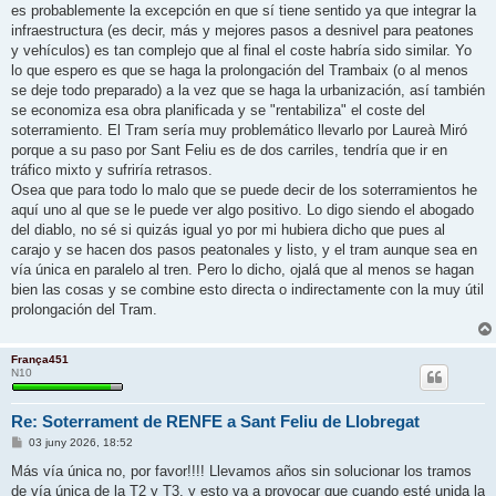
r
es probablemente la excepción en que sí tiene sentido ya que integrar la
a
d
infraestructura (es decir, más y mejores pasos a desnivel para peatones
a
y vehículos) es tan complejo que al final el coste habría sido similar. Yo
lo que espero es que se haga la prolongación del Trambaix (o al menos
se deje todo preparado) a la vez que se haga la urbanización, así también
se economiza esa obra planificada y se "rentabiliza" el coste del
soterramiento. El Tram sería muy problemático llevarlo por Laureà Miró
porque a su paso por Sant Feliu es de dos carriles, tendría que ir en
tráfico mixto y sufriría retrasos.
Osea que para todo lo malo que se puede decir de los soterramientos he
aquí uno al que se le puede ver algo positivo. Lo digo siendo el abogado
del diablo, no sé si quizás igual yo por mi hubiera dicho que pues al
carajo y se hacen dos pasos peatonales y listo, y el tram aunque sea en
vía única en paralelo al tren. Pero lo dicho, ojalá que al menos se hagan
bien las cosas y se combine esto directa o indirectamente con la muy útil
prolongación del Tram.
França451
N10
Re: Soterrament de RENFE a Sant Feliu de Llobregat
E
03 juny 2026, 18:52
n
t
Más vía única no, por favor!!!! Llevamos años sin solucionar los tramos
r
de vía única de la T2 y T3, y esto va a provocar que cuando esté unida la
a