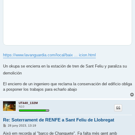
https://www.lavanguardia.com/local/baix ... icion.html
Un okupa se encierra en la estación de tren de Sant Feliu y paraliza su
demolición
El encierro de un ingeniero que reclama la conservación del edificio obliga
a posponer los trabajos para echarlo abajo
UT440_132M
N10
Re: Soterrament de RENFE a Sant Feliu de Llobregat
E
28 juny 2023, 13:19
n
t
Això em recorda al "barco de Chanquete". Fa falta més gent amb