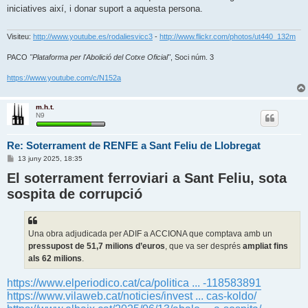
r
iniciatives així, i donar suport a aquesta persona.
a
d
a
Visiteu:
http://www.youtube.es/rodaliesvicc3
-
http://www.flickr.com/photos/ut440_132m
PACO
"Plataforma per l'Abolició del Cotxe Oficial"
, Soci núm. 3
https://www.youtube.com/c/N152a
m.h.t.
N9
Re: Soterrament de RENFE a Sant Feliu de Llobregat
E
13 juny 2025, 18:35
n
El soterrament ferroviari a Sant Feliu, sota
t
r
sospita de corrupció
a
d
a
Una obra adjudicada per ADIF a ACCIONA que comptava amb un
pressupost de 51,7 milions d’euros
, que va ser després
ampliat fins
als 62 milions
.
https://www.elperiodico.cat/ca/politica ... -118583891
https://www.vilaweb.cat/noticies/invest ... cas-koldo/