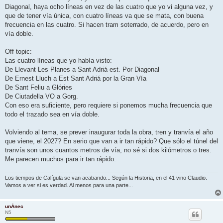
d
Diagonal, haya ocho líneas en vez de las cuatro que yo vi alguna vez, y
a
que de tener vía única, con cuatro líneas va que se mata, con buena
frecuencia en las cuatro. Si hacen tram soterrado, de acuerdo, pero en
vía doble.
Off topic:
Las cuatro líneas que yo había visto:
De Llevant Les Planes a Sant Adriá est. Por Diagonal
De Ernest Lluch a Est Sant Adriá por la Gran Vía
De Sant Feliu a Glóries
De Ciutadella VO a Gorg.
Con eso era suficiente, pero requiere si ponemos mucha frecuencia que
todo el trazado sea en vía doble.
Volviendo al tema, se prever inaugurar toda la obra, tren y tranvía el año
que viene, el 2027? En serio que van a ir tan rápido? Que sólo el túnel del
tranvía son unos cuantos metros de vía, no sé si dos kilómetros o tres.
Me parecen muchos para ir tan rápido.
Los tiempos de Calígula se van acabando... Según la Historia, en el 41 vino Claudio.
Vamos a ver si es verdad. Al menos para una parte...
unÀnec
N5