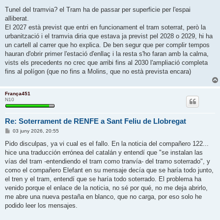
Tunel del tramvia? el Tram ha de passar per superficie per l'espai
alliberat.
El 2027 està previst que entri en funcionament el tram soterrat, però la
urbanització i el tramvia diria que estava ja previst pel 2028 o 2029, hi ha
un cartell al carrer que ho explica. De ben segur que per complir tempos
hauran d'obrir primer l'estació d'enllaç i la resta s'ho faran amb la calma,
vists els precedents no crec que arribi fins al 2030 l'ampliació completa
fins al polígon (que no fins a Molins, que no està prevista encara)
França451
N10
Re: Soterrament de RENFE a Sant Feliu de Llobregat
E
03 juny 2026, 20:55
n
t
Pido disculpas, ya vi cual es el fallo. En la noticia del compañero 122...
r
hice una traducción errónea del catalán y entendí que "se instalan las
a
d
vías del tram -entendiendo el tram como tranvía- del tramo soterrado", y
a
como el compañero Elefant en su mensaje decía que se haría todo junto,
el tren y el tram, entendí que se haría todo soterrado. El problema ha
venido porque el enlace de la noticia, no sé por qué, no me deja abrirlo,
me abre una nueva pestaña en blanco, que no carga, por eso solo he
podido leer los mensajes.