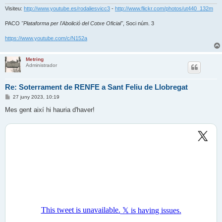
Visiteu:
http://www.youtube.es/rodaliesvicc3
-
http://www.flickr.com/photos/ut440_132m
PACO
"Plataforma per l'Abolició del Cotxe Oficial"
, Soci núm. 3
https://www.youtube.com/c/N152a
Metring
Administrador
Re: Soterrament de RENFE a Sant Feliu de Llobregat
E
27 juny 2023, 10:19
n
t
Mes gent així hi hauria d'haver!
r
a
d
a