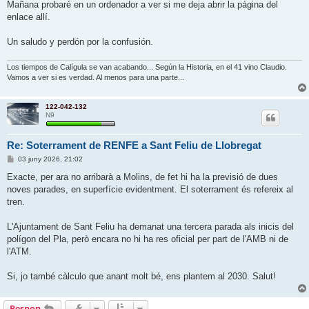
Mañana probaré en un ordenador a ver si me deja abrir la página del
enlace allí.
Un saludo y perdón por la confusión.
Los tiempos de Calígula se van acabando... Según la Historia, en el 41 vino Claudio.
Vamos a ver si es verdad. Al menos para una parte...
122-042-132
N9
Re: Soterrament de RENFE a Sant Feliu de Llobregat
E
03 juny 2026, 21:02
n
t
Exacte, per ara no arribarà a Molins, de fet hi ha la previsió de dues
r
noves parades, en superfície evidentment. El soterrament és refereix al
a
d
tren.
a
L'Ajuntament de Sant Feliu ha demanat una tercera parada als inicis del
polígon del Pla, però encara no hi ha res oficial per part de l'AMB ni de
l'ATM.
Si, jo també càlculo que anant molt bé, ens plantem al 2030. Salut!
Respon