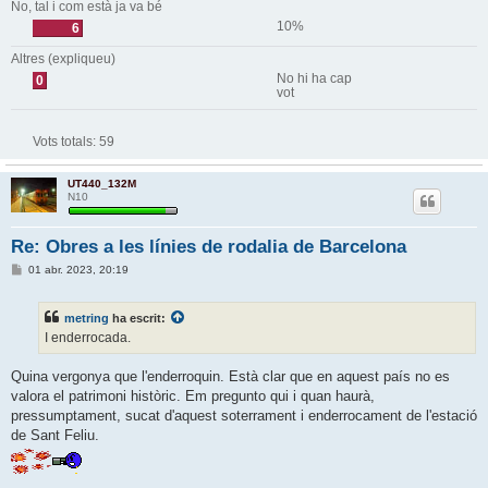
No, tal i com està ja va bé
10%
6
Altres (expliqueu)
No hi ha cap
0
vot
Vots totals:
59
UT440_132M
N10
Re: Obres a les línies de rodalia de Barcelona
E
01 abr. 2023, 20:19
n
t
r
metring
ha escrit:
a
d
I enderrocada.
a
Quina vergonya que l'enderroquin. Està clar que en aquest país no es
valora el patrimoni històric. Em pregunto qui i quan haurà,
pressumptament, sucat d'aquest soterrament i enderrocament de l'estació
de Sant Feliu.