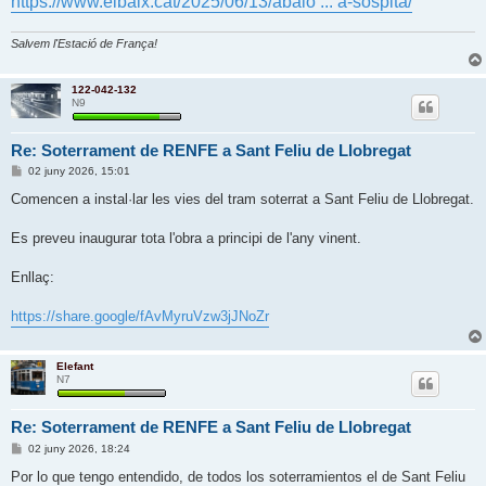
https://www.elbaix.cat/2025/06/13/abalo ... a-sospita/
Salvem l'Estació de França!
122-042-132
N9
Re: Soterrament de RENFE a Sant Feliu de Llobregat
E
02 juny 2026, 15:01
n
t
Comencen a instal·lar les vies del tram soterrat a Sant Feliu de Llobregat.
r
a
d
Es preveu inaugurar tota l'obra a principi de l'any vinent.
a
Enllaç:
https://share.google/fAvMyruVzw3jJNoZr
Elefant
N7
Re: Soterrament de RENFE a Sant Feliu de Llobregat
E
02 juny 2026, 18:24
n
t
Por lo que tengo entendido, de todos los soterramientos el de Sant Feliu