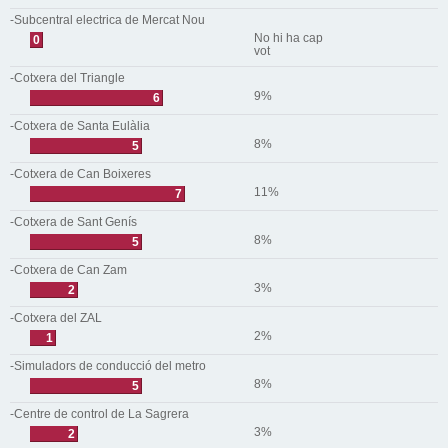
-Subcentral electrica de Mercat Nou
No hi ha cap
0
vot
-Cotxera del Triangle
9%
6
-Cotxera de Santa Eulàlia
8%
5
-Cotxera de Can Boixeres
11%
7
-Cotxera de Sant Genís
8%
5
-Cotxera de Can Zam
3%
2
-Cotxera del ZAL
2%
1
-Simuladors de conducció del metro
8%
5
-Centre de control de La Sagrera
3%
2