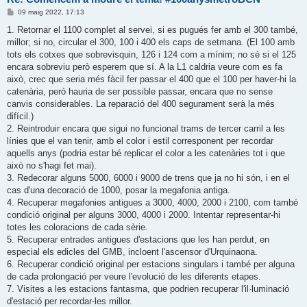
E
09 maig 2022, 17:13
n
t
1. Retornar el 1100 complet al servei, si es pugués fer amb el 300 també,
r
millor; si no, circular el 300, 100 i 400 els caps de setmana. (El 100 amb
a
d
tots els cotxes que sobrevisquin, 126 i 124 com a mínim; no sé si el 125
a
encara sobreviu però esperem que sí. A la L1 caldria veure com es fa
això, crec que seria més fàcil fer passar el 400 que el 100 per haver-hi la
catenària, però hauria de ser possible passar, encara que no sense
canvis considerables. La reparació del 400 segurament serà la més
difícil.)
2. Reintroduir encara que sigui no funcional trams de tercer carril a les
línies que el van tenir, amb el color i estil corresponent per recordar
aquells anys (podria estar bé replicar el color a les catenàries tot i que
això no s'hagi fet mai).
3. Redecorar alguns 5000, 6000 i 9000 de trens que ja no hi són, i en el
cas d'una decoració de 1000, posar la megafonia antiga.
4. Recuperar megafonies antigues a 3000, 4000, 2000 i 2100, com també
condició original per alguns 3000, 4000 i 2000. Intentar representar-hi
totes les coloracions de cada sèrie.
5. Recuperar entrades antigues d'estacions que les han perdut, en
especial els edicles del GMB, incloent l'ascensor d'Urquinaona.
6. Recuperar condició original per estacions singulars i també per alguna
de cada prolongació per veure l'evolució de les diferents etapes.
7. Visites a les estacions fantasma, que podrien recuperar l'il·luminació
d'estació per recordar-les millor.