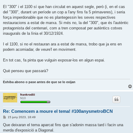
El "300" i el 1100 sí que han circulat en aquest segle, però (i, en el cas
del "300", durant un període un cop a l'any fins fa 5 primaveres), i seria
força imperdonable que no es plantegessin les seves respectives
restauracions a estat de marxa. Si més no, la del "300", que és l'autèntic
protagonista del centenari, com a tren composat per autèntics cotxes
inaugurals de la línia el 30/12/1924.
I el 1100, si no el restauran ara a estat de marxa, trobo que ja ens en
podem acomiadar, de veure'l en moviment.
En tot cas, fa pinta que vulguin exposar-los en algun espai.
Què penseu que passarà?
Exhiba abono o pase antes de que se lo exijan
frankrodiii
N10
Re: Comencem a moure el tema! #100anysmetroBCN
E
15 juny 2023, 18:49
n
t
Que deixaran el tema aparcat fins que s'adonin massa tard i facin una
r
m
e
rda d'exposició a Diagonal.
a