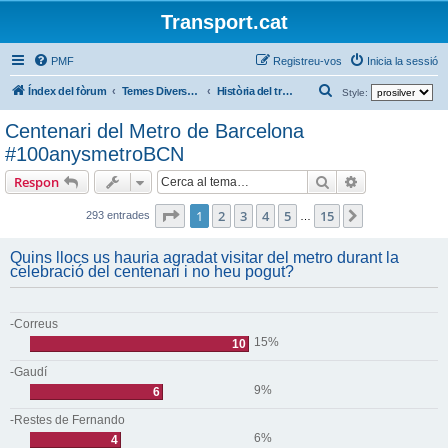
Transport.cat
PMF
Registreu-vos
Inicia la sessió
C
Índex del fòrum
Temes Diversos / Temas Varios
Història del transport
Style:
e
Centenari del Metro de Barcelona
r
#100anysmetroBCN
c
Cerca
Cerca avança
Respon
a
Pàgina
1
de
15
1
2
3
4
5
15
Següent
293 entrades
…
Quins llocs us hauria agradat visitar del metro durant la
celebració del centenari i no heu pogut?
-Correus
15%
10
-Gaudí
9%
6
-Restes de Fernando
6%
4