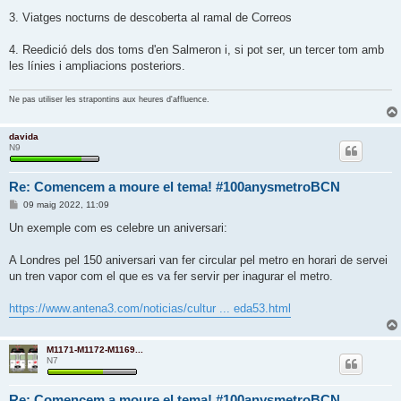
3. Viatges nocturns de descoberta al ramal de Correos
4. Reedició dels dos toms d'en Salmeron i, si pot ser, un tercer tom amb
les línies i ampliacions posteriors.
Ne pas utiliser les strapontins aux heures d'affluence.
davida
N9
Re: Comencem a moure el tema! #100anysmetroBCN
E
09 maig 2022, 11:09
n
t
Un exemple com es celebre un aniversari:
r
a
d
A Londres pel 150 aniversari van fer circular pel metro en horari de servei
a
un tren vapor com el que es va fer servir per inagurar el metro.
https://www.antena3.com/noticias/cultur ... eda53.html
M1171-M1172-M1169...
N7
Re: Comencem a moure el tema! #100anysmetroBCN