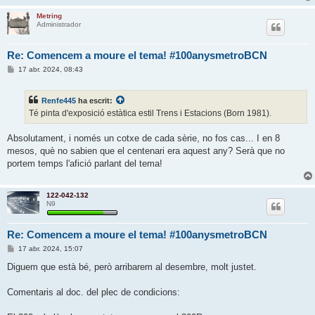
Metring
Administrador
Re: Comencem a moure el tema! #100anysmetroBCN
E
17 abr. 2024, 08:43
n
t
r
Renfe445
ha escrit:
a
d
Té pinta d'exposició estàtica estil Trens i Estacions (Born 1981).
a
Absolutament, i només un cotxe de cada sèrie, no fos cas... I en 8
mesos, què no sabien que el centenari era aquest any? Serà que no
portem temps l'afició parlant del tema!
122-042-132
N9
Re: Comencem a moure el tema! #100anysmetroBCN
E
17 abr. 2024, 15:07
n
t
Diguem que està bé, però arribarem al desembre, molt justet.
r
a
d
Comentaris al doc. del plec de condicions:
a