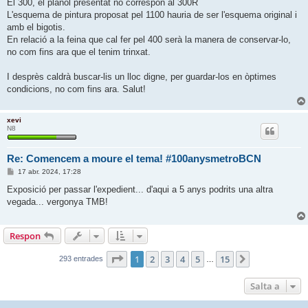
El 300, el plànol presentat no correspon al 300R
L'esquema de pintura proposat pel 1100 hauria de ser l'esquema original i
amb el bigotis.
En relació a la feina que cal fer pel 400 serà la manera de conservar-lo,
no com fins ara que el tenim trinxat.
I desprès caldrà buscar-lis un lloc digne, per guardar-los en òptimes
condicions, no com fins ara. Salut!
xevi
N8
Re: Comencem a moure el tema! #100anysmetroBCN
E
17 abr. 2024, 17:28
n
t
Exposició per passar l'expedient... d'aqui a 5 anys podrits una altra
r
vegada... vergonya TMB!
a
d
a
Respon
Pàgina
1
de
15
1
2
3
4
5
15
Següent
293 entrades
…
Salta a