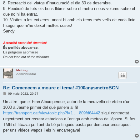
8. Recreació del viatge d'inauguració el dia 30 de desembre.
9. Reedició de tots els bons llibres sobre el metro i nous volums sobre el
que no hi ha entrat.
10. Visites a les cotxeres, anant-hi amb els trens més vells de cada línia.
I segur que m'he deixat moltes coses!
Sandy
Atenció!
Atención!
Attention!
És perillós abocar-se.
Es peligroso asomarse
Do not lean out of the windows
Metring
Administrador
Re: Comencem a moure el tema! #100anysmetroBCN
E
09 maig 2022, 20:57
n
t
Un altre: que el Fran Alburquerque, autor de la meravella de vídeo d'un
r
1000 a Jaume primer del què parlem al fil
a
d
https://transport.cat/viewtopic.php?f=1 ... 809fd64442
sigui contractat
a
urgentment per recrear estacions a l'antiga amb metros de l'època. Si fos
TMB el fitxava ja. Tant de bó jo tingués pasta per demanar pressupost
per uns videos wapos i els hi encarregava!