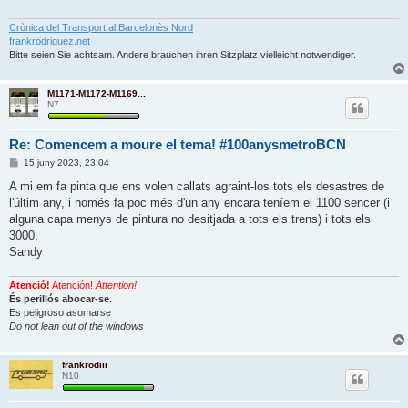
d
a
Crònica del Transport al Barcelonès Nord
frankrodriguez.net
Bitte seien Sie achtsam. Andere brauchen ihren Sitzplatz vielleicht notwendiger.
M1171-M1172-M1169...
N7
Re: Comencem a moure el tema! #100anysmetroBCN
E
15 juny 2023, 23:04
n
t
A mi em fa pinta que ens volen callats agraint-los tots els desastres de
r
l'últim any, i només fa poc més d'un any encara teníem el 1100 sencer (i
a
d
alguna capa menys de pintura no desitjada a tots els trens) i tots els
a
3000.
Sandy
Atenció!
Atención!
Attention!
És perillós abocar-se.
Es peligroso asomarse
Do not lean out of the windows
frankrodiii
N10