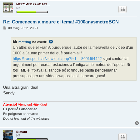
M1171-M1172-M1169...
N7
Re: Comencem a moure el tema! #100anysmetroBCN
E
09 maig 2022, 23:21
n
t
r
metring
ha escrit:
a
d
Un altre: que el Fran Alburquerque, autor de la meravella de vídeo d'un
a
1000 a Jaume primer del què parlem al fil
https://transport.cat/viewtopic.php?f=1 ... 809fd64442
sigui contractat
urgentment per recrear estacions a l'antiga amb metros de l'època. Si
fos TMB el fitxava ja. Tant de bó jo tingués pasta per demanar
pressupost per uns videos wapos i els hi encarregava!
Una altra gran idea!
Sandy
Atenció!
Atención!
Attention!
És perillós abocar-se.
Es peligroso asomarse
Do not lean out of the windows
Elefant
N7