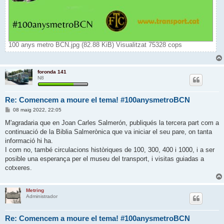
100 anys metro BCN.jpg (82.88 KiB) Visualitzat 75328 cops
foronda 141
N8
Re: Comencem a moure el tema! #100anysmetroBCN
E
08 maig 2022, 22:05
n
t
M'agradaria que en Joan Carles Salmerón, publiqués la tercera part com a
r
continuació de la Biblia Salmerònica que va iniciar el seu pare, on tanta
a
d
informació hi ha.
a
I com no, també circulacions històriques de 100, 300, 400 i 1000, i a ser
posible una esperança per el museu del transport, i visitas guiadas a
cotxeres.
Metring
Administrador
Re: Comencem a moure el tema! #100anysmetroBCN