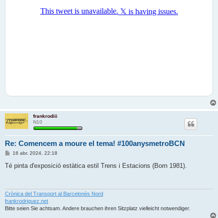
frankrodiii
N10
Re: Comencem a moure el tema! #100anysmetroBCN
E
16 abr. 2024, 22:18
n
t
Té pinta d'exposició estàtica estil Trens i Estacions (Born 1981).
r
a
d
a
Crònica del Transport al Barcelonès Nord
frankrodriguez.net
Bitte seien Sie achtsam. Andere brauchen ihren Sitzplatz vielleicht notwendiger.