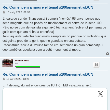
Re: Comencem a moure el tema! #100anysmetroBCN
E
10 maig 2022, 08:32
n
t
Encara de ser del Transversal i complir "només" 98 anys, penso que
r
seria magnífic que es posés en funcionament el cotxe de la serie 100.
a
d
Pèro no sé com de realista sigui això tècnicament (sobre tot per tema de
a
gàlib com que ara hi ha la catenària).
Tenir aquests vehicles funcionals sempre es bò per que no s'oblidin i que
estiguin a prop de la gent, que no guardats en una cotxera.
Reconstruir l'edicle d'Urquina també em semblaria un gran homenatje, i
que també es quedaria com a petit monument al metro.
Fran-Ikarus
N11
Re: Comencem a moure el tema! #100anysmetroBCN
E
15 juny 2023, 13:28
n
t
El 7 de juny, durant el congrés de l'UITP, TMB va explicar això:
r
a
d
a