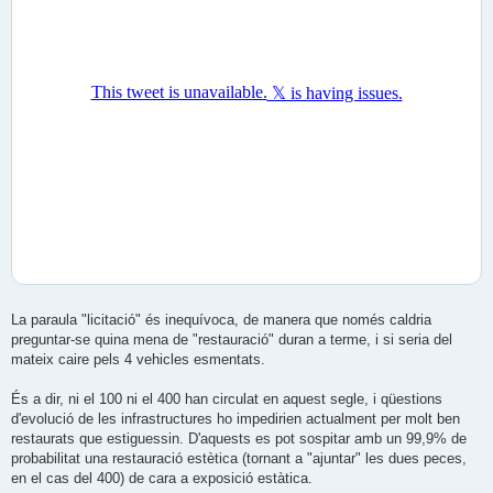
La paraula "licitació" és inequívoca, de manera que només caldria
preguntar-se quina mena de "restauració" duran a terme, i si seria del
mateix caire pels 4 vehicles esmentats.
És a dir, ni el 100 ni el 400 han circulat en aquest segle, i qüestions
d'evolució de les infrastructures ho impedirien actualment per molt ben
restaurats que estiguessin. D'aquests es pot sospitar amb un 99,9% de
probabilitat una restauració estètica (tornant a "ajuntar" les dues peces,
en el cas del 400) de cara a exposició estàtica.