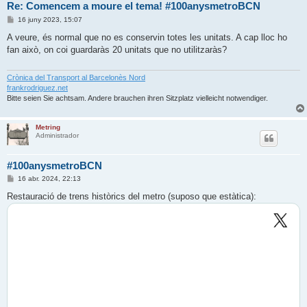
Re: Comencem a moure el tema! #100anysmetroBCN
E
16 juny 2023, 15:07
n
t
A veure, és normal que no es conservin totes les unitats. A cap lloc ho
r
fan això, on coi guardaràs 20 unitats que no utilitzaràs?
a
d
a
Crònica del Transport al Barcelonès Nord
frankrodriguez.net
Bitte seien Sie achtsam. Andere brauchen ihren Sitzplatz vielleicht notwendiger.
Metring
Administrador
#100anysmetroBCN
E
16 abr. 2024, 22:13
n
t
Restauració de trens històrics del metro (suposo que estàtica):
r
a
d
a