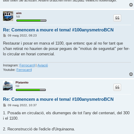
Bitte seien Sie achtsam. Andere brauchen ihren Sitzplatz vielleicht notwendiger.
aim
N9
Re: Comencem a moure el tema! #100anysmetroBCN
E
09 maig 2022, 08:23
n
t
Restaurar i posar en marxa el 1100, que entenc que al no fer tant que
r
s'han retirat no haurien de posar pegues de "motius de seguretat" per fer-
a
d
lo circular en horari comercial.
a
Instagram:
Ferrocarril
|
Aviació
Youtube:
Ferrocarril
Platanito
N9
Re: Comencem a moure el tema! #100anysmetroBCN
E
09 maig 2022, 10:37
n
t
1. Posada en circulació, els diumenges de tot l'any del centenari, del 300
r
i el 1100.
a
d
a
2. Reconstrucció de l'edicle d'Urquinaona.