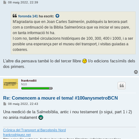
E
08 maig 2022, 22:39
n
t
r
foronda 141
ha escrit:
a
d
M'agradaria que en Joan Carles Salmerón, publiqués la tercera part
a
com a continuació de la Biblia Salmerònica que va iniciar el seu pare,
on tanta informació hi ha.
I com no, també circulacions històriques de 100, 300, 400 i 1000, i a ser
posible una esperança per el museu del transport, i visitas guiadas a
cotxeres.
L'altre dia pensava també lo del tercer llibre
I/o edicions facsímils dels
dos primers.
frankrodiii
N10
Re: Comencem a moure el tema! #100anysmetroBCN
E
08 maig 2022, 22:43
n
t
Una reedició de la Salmebíblia, antic i nou testament (o sigui, part 1 i 2)
r
no aniria malament
a
d
a
Crònica del Transport al Barcelonès Nord
frankrodriguez.net