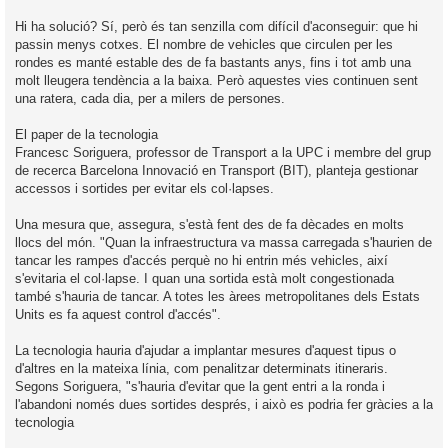
Hi ha solució? Sí, però és tan senzilla com difícil d'aconseguir: que hi
passin menys cotxes. El nombre de vehicles que circulen per les
rondes es manté estable des de fa bastants anys, fins i tot amb una
molt lleugera tendència a la baixa. Però aquestes vies continuen sent
una ratera, cada dia, per a milers de persones.
El paper de la tecnologia
Francesc Soriguera, professor de Transport a la UPC i membre del grup
de recerca Barcelona Innovació en Transport (BIT), planteja gestionar
accessos i sortides per evitar els col·lapses.
Una mesura que, assegura, s'està fent des de fa dècades en molts
llocs del món. "Quan la infraestructura va massa carregada s'haurien de
tancar les rampes d'accés perquè no hi entrin més vehicles, així
s'evitaria el col·lapse. I quan una sortida està molt congestionada
també s'hauria de tancar. A totes les àrees metropolitanes dels Estats
Units es fa aquest control d'accés".
La tecnologia hauria d'ajudar a implantar mesures d'aquest tipus o
d'altres en la mateixa línia, com penalitzar determinats itineraris.
Segons Soriguera, "s'hauria d'evitar que la gent entri a la ronda i
l'abandoni només dues sortides després, i això es podria fer gràcies a la
tecnologia