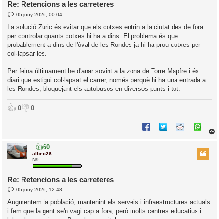
Re: Retencions a les carreteres
E
l
05 juny 2026, 00:04
n
’
t
La solució Zuric és evitar que els cotxes entrin a la ciutat des de fora
r
i
per controlar quants cotxes hi ha a dins. El problema és que
a
d
probablement a dins de l'òval de les Rondes ja hi ha prou cotxes per
a
i
col·lapsar-les.
c
i
Per feina últimament he d'anar sovint a la zona de Torre Mapfre i és
diari que estigui col·lapsat el carrer, només perquè hi ha una entrada a
les Rondes, bloquejant els autobusos en diversos punts i tot.
👍
👎
0
0
👍
60
r
albert28
N9
Re: Retencions a les carreteres
l
E
05 juny 2026, 12:48
’
n
t
i
Augmentem la població, mantenint els serveis i infraestructures actuals
r
i fem que la gent se'n vagi cap a fora, però molts centres educatius i
a
d