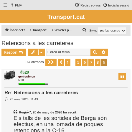
PMF
Registreu-vos
Inicia la sessió
Transport.cat
C
Índex del fòrum
Transport per carretera / Transporte por carretera
Vehicles privats
Style:
e
Retencions a les carreteres
r
Cerca
Cerca avança
c
Respon
a
1
5
6
7
8
9
Pàgina
Anterior
9
de
9
167 entrades
…
👍
20
genissimon
N10
Re: Retencions a les carreteres
E
23 març 2026, 11:43
n
t
r
Regió-7, 20 de març de 2026 ha escrit:
a
d
Els talls de les sortides de Berga són
a
efectius, en una jornada de poques
retencions a la C-16