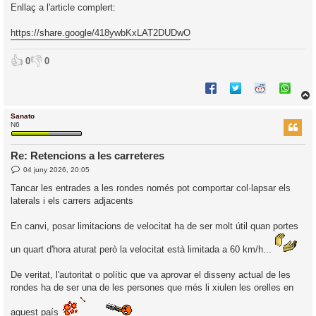
Enllaç a l'article complert:
https://share.google/418ywbKxLAT2DUDwO
👍
👎
0
0
Sanato
r
N6
Re: Retencions a les carreteres
E
04 juny 2026, 20:05
l
n
’
t
Tancar les entrades a les rondes només pot comportar col·lapsar els
r
i
laterals i els carrers adjacents
a
d
a
i
En canvi, posar limitacions de velocitat ha de ser molt útil quan portes
c
i
un quart d'hora aturat però la velocitat està limitada a 60 km/h...
De veritat, l'autoritat o polític que va aprovar el disseny actual de les
rondes ha de ser una de les persones que més li xiulen les orelles en
aquest país