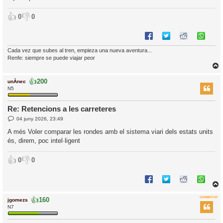
👍
👎
0
0
Cada vez que subes al tren, empieza una nueva aventura...
Renfe: siempre se puede viajar peor
👍
200
unÀnec
r
N5
Re: Retencions a les carreteres
E
l
04 juny 2026, 23:49
n
’
t
A més Voler comparar les rondes amb el sistema viari dels estats units
r
i
és, direm, poc intel·ligent
a
d
a
i
👍
👎
0
0
c
i
👍
CONNECTAT
160
jgomezs
r
N7