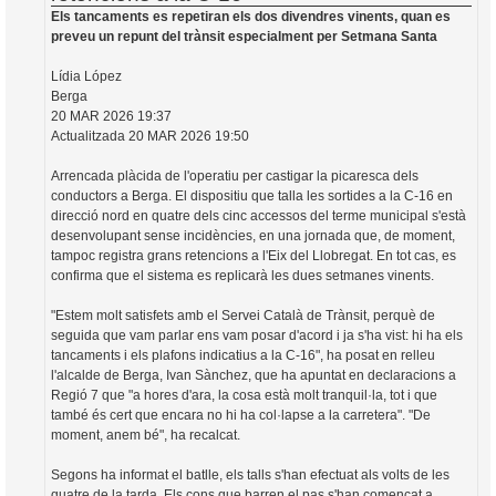
Els tancaments es repetiran els dos divendres vinents, quan es
preveu un repunt del trànsit especialment per Setmana Santa
Lídia López
Berga
20 MAR 2026 19:37
Actualitzada 20 MAR 2026 19:50
Arrencada plàcida de l'operatiu per castigar la picaresca dels
conductors a Berga. El dispositiu que talla les sortides a la C-16 en
direcció nord en quatre dels cinc accessos del terme municipal s'està
desenvolupant sense incidències, en una jornada que, de moment,
tampoc registra grans retencions a l'Eix del Llobregat. En tot cas, es
confirma que el sistema es replicarà les dues setmanes vinents.
"Estem molt satisfets amb el Servei Català de Trànsit, perquè de
seguida que vam parlar ens vam posar d'acord i ja s'ha vist: hi ha els
tancaments i els plafons indicatius a la C-16", ha posat en relleu
l'alcalde de Berga, Ivan Sànchez, que ha apuntat en declaracions a
Regió 7 que "a hores d'ara, la cosa està molt tranquil·la, tot i que
també és cert que encara no hi ha col·lapse a la carretera". "De
moment, anem bé", ha recalcat.
Segons ha informat el batlle, els talls s'han efectuat als volts de les
quatre de la tarda. Els cons que barren el pas s'han començat a