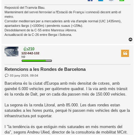
Reposició del Tramvia Blau.
Manteniment del servei ferroviari a l'Estació de França i connexió decent amb el
metro.
Corredor mediterrani per a mercaderies amb via d'ample normal (UIC 1435mm),
apartadors llargs (>1000m) i pendents suaus (<15‰).
Desdoblament de la C-55 entre Manresa i Abrera.
Actualització de la C-26 entre Berga i Solsona.
👍
210
r
122-042-132
N9
Retencions a les Rondes de Barcelona
l
E
03 juny 2026, 09:04
’
n
t
i
Barcelona és la ciutat d'Europa amb més densitat de cotxes, amb
r
gairebé 6.000 vehicles per quilòmetre quadrat. I la via amb més trànsit
a
d
i
és la ronda de Dalt, per on cada dia passen més de 150.000 vehicles.
a
c
i
La segona és la ronda Litoral, amb 85.000. Les dues rondes estan
saturades a les hores punta, perquè hi passen més vehicles dels que la
infraestructura pot suportar.
I "la tendència és que estiguin més saturades en més moments del
dia", segons Andreu Ulied, director de la consultoria de mobilitat MCrit.