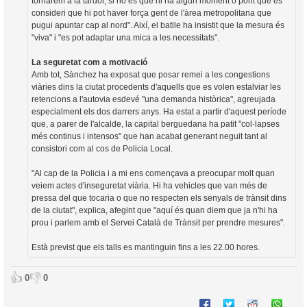
tornarem a la tardor, si no és que hi ha algun moment o pont que es
consideri que hi pot haver força gent de l'àrea metropolitana que
pugui apuntar cap al nord". Així, el batlle ha insistit que la mesura és
"viva" i "es pot adaptar una mica a les necessitats".
La seguretat com a motivació
Amb tot, Sànchez ha exposat que posar remei a les congestions
viàries dins la ciutat procedents d'aquells que es volen estalviar les
retencions a l'autovia esdevé "una demanda històrica", agreujada
especialment els dos darrers anys. Ha estat a partir d'aquest període
que, a parer de l'alcalde, la capital berguedana ha patit "col·lapses
més continus i intensos" que han acabat generant neguit tant al
consistori com al cos de Policia Local.
"Al cap de la Policia i a mi ens començava a preocupar molt quan
veiem actes d'inseguretat viària. Hi ha vehicles que van més de
pressa del que tocaria o que no respecten els senyals de trànsit dins
de la ciutat", explica, afegint que "aquí és quan diem que ja n'hi ha
prou i parlem amb el Servei Català de Trànsit per prendre mesures".
Està previst que els talls es mantinguin fins a les 22.00 hores.
👍
👎
0
0