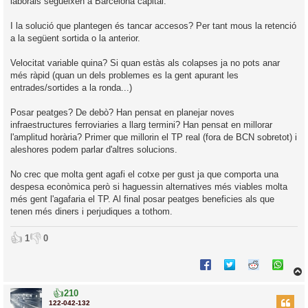
i
laborals segueixen a Barcelona capital.
a
c
i
I la solució que plantegen és tancar accesos? Per tant mous la retenció
a la següent sortida o la anterior.
Velocitat variable quina? Si quan estàs als colapses ja no pots anar
més ràpid (quan un dels problemes es la gent apurant les
entrades/sortides a la ronda...)
Posar peatges? De debò? Han pensat en planejar noves
infraestructures ferroviaries a llarg termini? Han pensat en millorar
l'amplitud horària? Primer que millorin el TP real (fora de BCN sobretot) i
aleshores podem parlar d'altres solucions.
No crec que molta gent agafi el cotxe per gust ja que comporta una
despesa econòmica però si haguessin alternatives més viables molta
més gent l'agafaria el TP. Al final posar peatges beneficies als que
tenen més diners i perjudiques a tothom.
👍
👎
1
0
👍
210
r
122-042-132