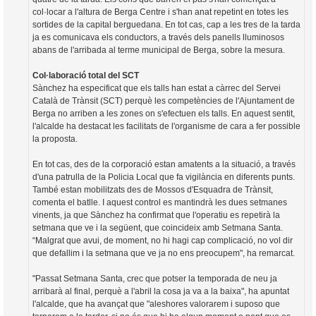
col·locar a l'altura de Berga Centre i s'han anat repetint en totes les
sortides de la capital berguedana. En tot cas, cap a les tres de la tarda
ja es comunicava els conductors, a través dels panells lluminosos
abans de l'arribada al terme municipal de Berga, sobre la mesura.
Col·laboració total del SCT
Sànchez ha especificat que els talls han estat a càrrec del Servei
Català de Trànsit (SCT) perquè les competències de l'Ajuntament de
Berga no arriben a les zones on s'efectuen els talls. En aquest sentit,
l'alcalde ha destacat les facilitats de l'organisme de cara a fer possible
la proposta.
En tot cas, des de la corporació estan amatents a la situació, a través
d'una patrulla de la Policia Local que fa vigilància en diferents punts.
També estan mobilitzats des de Mossos d'Esquadra de Trànsit,
comenta el batlle. I aquest control es mantindrà les dues setmanes
vinents, ja que Sànchez ha confirmat que l'operatiu es repetirà la
setmana que ve i la següent, que coincideix amb Setmana Santa.
“Malgrat que avui, de moment, no hi hagi cap complicació, no vol dir
que defallim i la setmana que ve ja no ens preocupem", ha remarcat.
"Passat Setmana Santa, crec que potser la temporada de neu ja
arribarà al final, perquè a l'abril la cosa ja va a la baixa", ha apuntat
l'alcalde, que ha avançat que "aleshores valorarem i suposo que