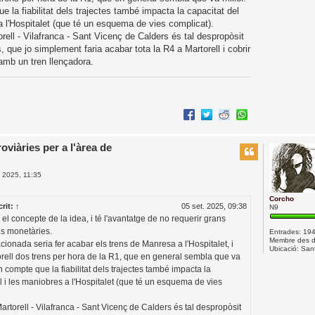
la fiabilitat dels trajectes també impacta la capacitat del
a l'Hospitalet (que té un esquema de vies complicat).
orell - Vilafranca - Sant Vicenç de Calders és tal despropòsit
 que jo simplement faria acabar tota la R4 a Martorell i cobrir
 amb un tren llençadora.
oviàries per a l'àrea de
. 2025, 11:35
Corcho
rit:
↑
05 set. 2025, 09:38
N9
el concepte de la idea, i té l'avantatge de no requerir grans
ns monetàries.
Entrades:
19
Membre des d
cionada seria fer acabar els trens de Manresa a l'Hospitalet, i
Ubicació:
Sant
rell dos trens per hora de la R1, que en general sembla que va
 compte que la fiabilitat dels trajectes també impacta la
el i les maniobres a l'Hospitalet (que té un esquema de vies
Martorell - Vilafranca - Sant Vicenç de Calders és tal despropòsit