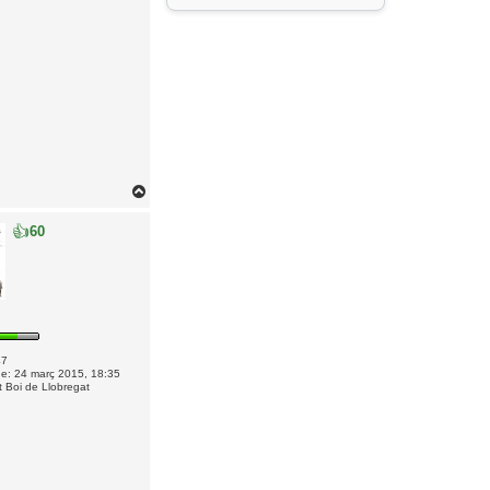
T
o
👍
60
r
n
a
a
l
’
i
47
n
e:
24 març 2015, 18:35
 Boi de Llobregat
i
c
i