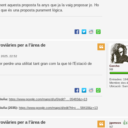
ent aquesta proposta fa anys que ja la vaig proposar jo. Ho
 que és una proposta purament lògica.
oviàries per a l'àrea de
. 2025, 22:52
r perdre una utilitat tant gran com la que té l'Estació de
Corcho
N9
Entrades:
19
Membre des d
Ubicació:
Sant
aluña:
https://www.google.com/maps/d/u/0/edit? ... 05483&z=13
luña (2035):
https://www.google.com/maps/d/edit?hl=c ... 58418&z=13
oviàries per a l'àrea de
👍
jgomezs
N7