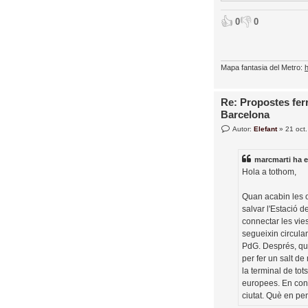
👍
👎
0
0
Mapa fantasia del Metro:
Re: Propostes ferr
Barcelona
E
Autor:
Elefant
»
21 oct
n
t
r
marcmarti
ha e
a
d
Hola a tothom,
a
Quan acabin les o
salvar l'Estació 
connectar les vies
segueixin circula
PdG. Després, qua
per fer un salt de
la terminal de tot
europees. En cone
ciutat. Què en p