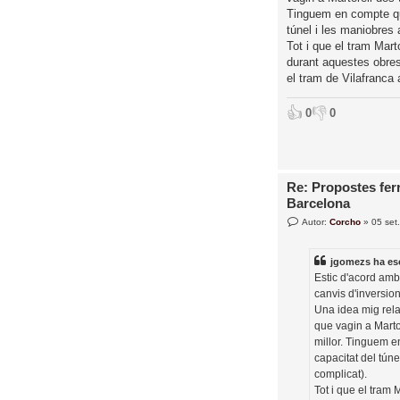
Tinguem en compte que 
túnel i les maniobres 
Tot i que el tram Mart
durant aquestes obres,
el tram de Vilafranca
👍
👎
0
0
Re: Propostes ferr
Barcelona
E
Autor:
Corcho
»
05 set
n
t
r
jgomezs
ha esc
a
d
Estic d'acord amb 
a
canvis d'inversio
Una idea mig rela
que vagin a Marto
millor. Tinguem en
capacitat del tún
complicat).
Tot i que el tram 